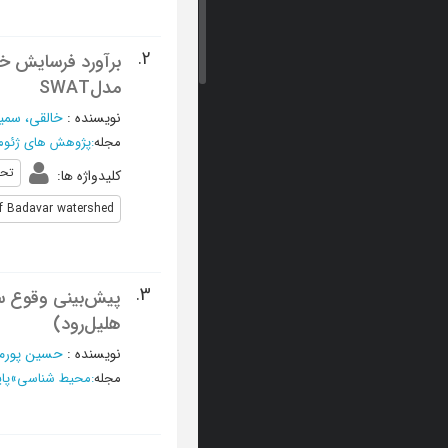
2.
برآورد فرسایش خاک
مدلSWAT
نویسنده
:
خالقی، سمی
مجله
:
پژوهش های ژئوم
تحل
کلیدواژه ها
:
f Badavar watershed
3.
پیش‌بینی وقوع سیل
هلیل‌رود)
نویسنده
:
حسین پورمیل
مجله
:
محیط شناسی
»
پاییز 1394، دو