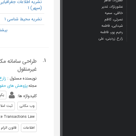
صفرراد، طاهر
نشریه اطلاعات جغرافیایی
عشورنژاد، غدیر
(سپهر) 1
خالقی، سمیه
نشریه محیط شناسی 1
نصرتی، کاظم
شیدایی، فاطمه
رحیم پور، فاطمه
زارع زردینی، علی
1.
طراحی سامانه مکان
غیرمنقول
نویسنده مسئول
:
زارع
مجله
:
پژوهش های حقو
یکپ
کلیدواژه ها
:
وب مکانی
ثبت املا
tate Transactions Law
اطلاعات
قانون الزام