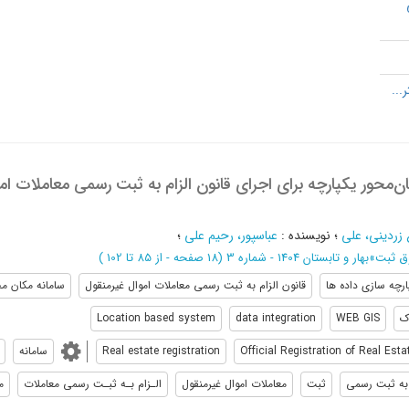
‌محور یکپارچه برای اجرای قانون الزام به ثبت رسمی معاملات ام
 زردینی، علی
؛
نویسنده
:
عباسپور، رحیم علی
؛
ق ثبت
»
بهار و تابستان 1404 - شماره 3
(‎18 صفحه -
از 85 تا 102
)
ارچه سازی داده ها
قانون الزام به ثبت رسمی معاملات اموال غیرمنقول
سامانه مکان مح
ک
WEB GIS
data integration
Location based system
Official Registration of Real Es
Real estate registration
سامانه
 به ثبت رسمی
ثبت
معاملات اموال غیرمنقول
الـزام بـه ثبـت رسمی معاملات
م