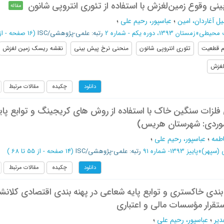
ینی وقوع زمین‌لغزش با استفاده از تئوری انتروپی شانون
مقاله
 آغاردان، امین
؛
عباسپور، رحیم علی
؛
ت محیطی
»
زمستان 1393، دوره یکم - شماره 2
رتبه: علمی-پژوهشی/ISC
(‎16 صفحه -
از 253 تا
 قطعیت
تئوری انتروپی شانون
منحنی نرخ پیش بینی
نقشه ریسک زمین لغزش
لغزش
چکیده
مقالات مرتبط
دانلود
 فلزات سنگین خاک با استفاده از روش های کریجینگ و توابع پای
موردی: شهرستان هریس)
اطمه
؛
عباسپور، رحیم علی
؛
 (سپهر)
»
پاییز 1393- شماره 91
رتبه: علمی-پژوهشی/ISC
(‎14 صفحه -
از 55 تا 68
)
چکیده
مقالات مرتبط
دانلود
بندی خاکستری و توابع پایه شعاعی در پهنه بندی اقتصادی کلانش
 استقرار مؤسسات مالی و اعتباری
دیر
؛
عباسپور، رحیم علی
؛