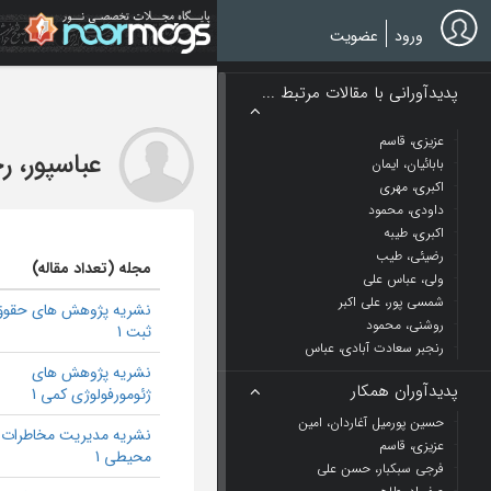
Ski
t
ورود
عضویت
mai
conten
پدیدآورانی با مقالات مرتبط ...
عزیزی، قاسم
عباسپور، ر
بابائیان، ایمان
اکبری، مهری
داودی، محمود
اکبری، طیبه
رضیئی، طیب
مجله (تعداد مقاله)
ولی، عباس علی
شمسی پور، علی اکبر
نشریه پژوهش های حقوق
روشنی، محمود
ثبت 1
رنجبر سعادت آبادی، عباس
نشریه پژوهش های
پدیدآوران همکار
ژئومورفولوژی کمی 1
حسین پورمیل آغاردان، امین
نشریه مدیریت مخاطرات
عزیزی، قاسم
محیطی 1
فرجی سبکبار، حسن علی