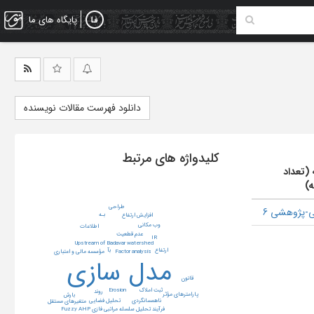
پایگاه های ما
دانلود فهرست مقالات نویسنده
کلیدواژه های مرتبط
 (تعداد
ه)
طراحی
-پژوهشی 6
بـه
افزایش ارتفاع
وب مکانی
اطلاعات
عدم قطعیت
IR
Upstream of Badavar watershed
بآ
ارتفاع
مؤسسه مالی و اعتباری
Factor analysis
مدل سازی
قانون
Erosion
ثبت املاک
روند
پارامترهای مؤثر
بارش
تحلیل فضایی
ناهمسانگردی
متغیرهای مستقل
فرآیند تحلیل سلسله مراتبی فازی Fuzzy AHP