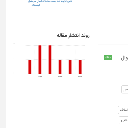
قانون الزام به ثبت رسمی معاملات اموال غیرمنقول
کوهستانی
روند انتشار مقاله
2
وال
مقاله
1
0
1392
1394
1404
ور
املاک
کانی