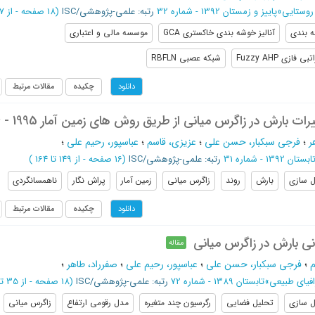
روستایی
»
پاییز و زمستان 1392 - شماره 32
رتبه: علمی-پژوهشی/ISC
(‎18 صفحه -
از 227 تا 244
ه بندی
آنالیز خوشه بندی خاکستری GCA
موسسه مالی و اعتباری
زی Fuzzy AHP
شبکه عصبی RBFLN
چکیده
مقالات مرتبط
دانلود
 بارش در زاگرس میانی از طریق روش های زمین آمار 1995 - 2004
ر
؛
فرجی سبکبار، حسن علی
؛
عزیزی، قاسم
؛
عباسپور، رحیم علی
؛
ابستان 1392 - شماره 31
رتبه: علمی-پژوهشی/ISC
(‎16 صفحه -
از 149 تا 164
)
 سازی
بارش
روند
زاگرس میانی
زمین آمار
پراش نگار
ناهمسانگردی
چکیده
مقالات مرتبط
دانلود
ی بارش در زاگرس میانی
مقاله
م
؛
فرجی سبکبار، حسن علی
؛
عباسپور، رحیم علی
؛
صفرراد، طاهر
؛
فیای طبیعی
»
تابستان 1389 - شماره 72
رتبه: علمی-پژوهشی/ISC
(‎18 صفحه -
از 35 تا 52
 سازی
تحلیل فضایی
رگرسیون چند متغیره
مدل رقومی ارتفاع
زاگرس میانی