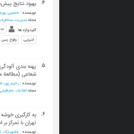
4.
بهبود نتایج پیش‌ب
نویسنده
:
حسین پورمیل
مجله
:
مدیریت مخاطرا
عدم
کلیدواژه ها
:
انتروپی
وقوع زمین 
5.
پهنه بندی آلودگی
شعاعی (مطالعة 
نویسنده
:
رحیم پور، ف
مجله
:
اطلاعات جغرافیایی
6.
به کارگیری خوشه 
تهران با تمرکز بر
نویسنده
:
عشورنژاد، غ