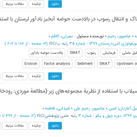
چکیده
مقالات مرتبط
دانلود
 و انتقال رسوب در بالادست حوضه آبخیز بادآور لرستان با استفا
ه
؛
عباسپور، رحیم
؛
نویسنده مسئول
:
نصرتی، کاظم
؛
ورفولوژی کمی
»
زمستان 1399 - شماره 35
رتبه: ب/ISC
(‎17 صفحه -
از 186 تا 202
)
یل عاملی
فرسایش
رسوب
SWAT
بالادست حوضه بادآور
Erosion
Factor analysis
Sediment
SWAT
Upstream o
چکیده
مقالات مرتبط
دانلود
اب با استفاده از نظریۀ مجموعه‌های زبر (مطالعۀ موردی: رودخان
 آغاردان، امین
؛
عباسپور، رحیم علی
؛
شیدایی، فاطمه
؛
ره چهل و یکم - شماره 3
رتبه: علمی-پژوهشی/ISC
(‎12 صفحه -
از 499 تا 510
چکیده
مقالات مرتبط
دانلود