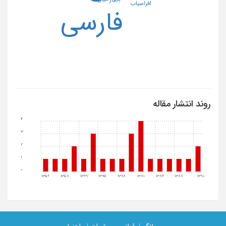
افراسیاب
فارسی
روند انتشار مقاله
4
3
2
1
0
1356
1358
1369
1375
1378
1381
1384
1388
1390