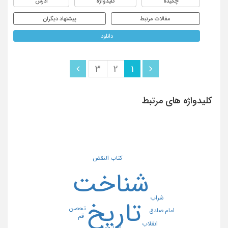
چکیده
کلیدواژه
آدرس
مقالات مرتبط
پیشنهاد دیگران
دانلود
3
2
1
کلیدواژه های مرتبط
کتاب النقض
شناخت
شراب
تاریخ
تحصن
امام صادق
قم
انقلاب
خیال
اخبار