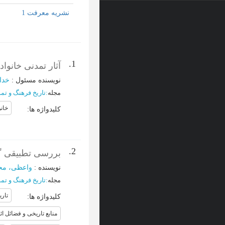
نشریه معرفت 1
1.
آثار تمدنی خانو
نویسنده مسئول
:
خداد
مجله
:
تاریخ فرهنگ و تم
خانو
کلیدواژه ها
:
2.
بررسی تطبیقی گز
نویسنده
:
واعظی، محم
مجله
:
تاریخ فرهنگ و تم
تاری
کلیدواژه ها
:
منابع تاریخی و فضائل ائ