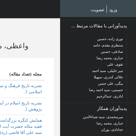
Ski
t
ورود
عضویت
mai
conten
پدیدآورانی با مقالات مرتبط ...
نوری زاده، حسین
واعظی، م
منتظری مقدم، حامد
صادقی، حسین
جباری، محمد رضا
تقوی، علی
میر خلیلی، سید احمد
مجله (تعداد مقاله)
جلالی کندری، سهیلا
بیگی، علی حسن
نشریه تاریخ فرهنگ و تم
حسینی، سید احمد رضا
اسلامی 2
اباذری، عبدالرحیم
نشریه تاریخ اسلام در آین
پدیدآوران همکار
پژوهش 2
میرمحمدی، سید ضیاءالدین
همایش کنگره بزرگداش
جباری، محمد رضا
فقیه متاله حضرت آیت ال
خدادادی، پوران
سید علی آقا قاضی (ره) 1