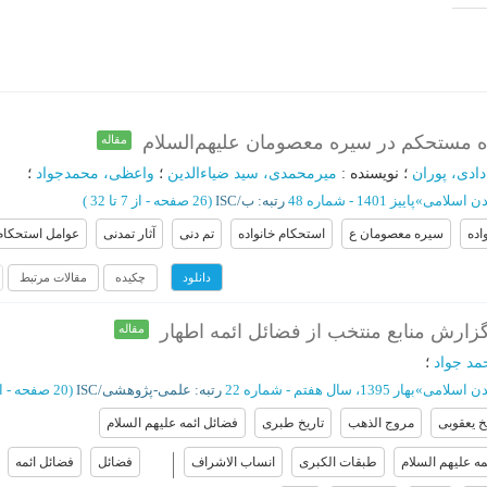
اده مستحکم در سیره معصومان علیهم‌السلام
مقاله
ادی، پوران
؛
نویسنده
:
میرمحمدی، سید ضیاءالدین
؛
واعظی، محمدجواد
؛
دن اسلامی
»
پاییز 1401 - شماره 48
رتبه: ب/ISC
(‎26 صفحه -
از 7 تا 32
)
اده
سیره معصومان ع
استحکام خانواده
تم دنی
آثار تمدنی
عوامل استحکام 
چکیده
مقالات مرتبط
دانلود
ارش منابع منتخب از فضائل ائمه اطهار
مقاله
د جواد
؛
دن اسلامی
»
بهار 1395، سال هفتم - شماره 22
رتبه: علمی-پژوهشی/ISC
(‎20 صفحه -
از 55
خ یعقوبی
مروج الذهب
تاریخ طبری
فضائل ائمه علیهم السلام
مه علیهم السلام
طبقات الکبری
انساب الاشراف
فضائل
فضائل ائمه