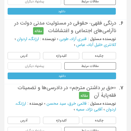
مقالات مرتبط
پیشنهاد دیگران
دانلود
درنگی فقهی- حقوقی در مسئولیت مدنی دولت در
6.
ناآرامی‌های اجتماعی و اغتشاشات
مقاله
نویسنده مسئول
:
قنبری آزاد، طوبی
؛
نویسنده
:
ارژنگ، اردوان
؛
کلانتری خلیل آباد، عباس
؛
چکیده
کلیدواژه
آدرس
مقالات مرتبط
پیشنهاد دیگران
دانلود
«حق بر داشتن مترجم» در دادرسی‌ها‌ و تضمینات
7.
فقه‌پایۀ آن
مقاله
نویسنده مسئول
:
قائمی خرق، سید محسن
؛
نویسنده
:
ارژنگ،
اردوان
؛
آقایی نژاد، سمیه
؛
چکیده
کلیدواژه
آدرس
مقالات مرتبط
پیشنهاد دیگران