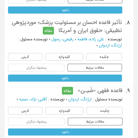
دانلود
تأثیر قاعده احسان بر مسئولیت پزشک؛ موردپژوهی
8.
تطبیقی: حقوق ایران و آمریکا
مقاله
نویسنده
:
علی زاده، فاطمه
؛
رفیعی، رسول
؛
نویسنده مسئول
:
ارژنگ، اردوان
؛
چکیده
کلیدواژه
آدرس
مقالات مرتبط
پیشنهاد دیگران
دانلود
قاعده فقهی «شَیـن»
9.
مقاله
نویسنده مسئول
:
ارژنگ، اردوان
؛
نویسنده
:
آقایی نژاد، سمیه
؛
چکیده
کلیدواژه
آدرس
مقالات مرتبط
پیشنهاد دیگران
دانلود