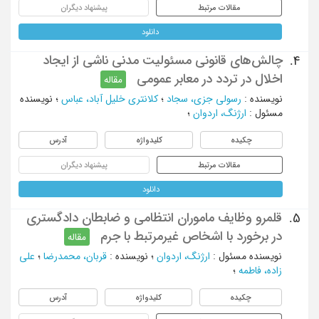
مقالات مرتبط
پیشنهاد دیگران
دانلود
چالش‌های قانونی مسئولیت مدنی ناشی از ایجاد
4.
اخلال در تردد در معابر عمومی
مقاله
نویسنده
:
رسولی جزی، سجاد
؛
کلانتری خلیل آباد، عباس
؛
نویسنده
مسئول
:
ارژنگ، اردوان
؛
چکیده
کلیدواژه
آدرس
مقالات مرتبط
پیشنهاد دیگران
دانلود
قلمرو وظایف ماموران انتظامی و ضابطان دادگستری
5.
در برخورد با اشخاص غیرمرتبط با جرم
مقاله
نویسنده مسئول
:
ارژنگ، اردوان
؛
نویسنده
:
قربان، محمدرضا
؛
علی
زاده، فاطمه
؛
چکیده
کلیدواژه
آدرس