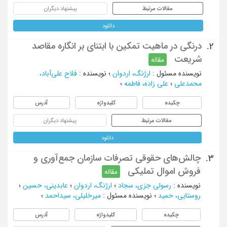
مقالات مرتبط
پیشنهاد دیگران
دانلود
درنگی در ماهیت تمکین با ابتنای بر انگاره مقاصد
2.
شریعت
مقاله
نویسنده مسئول
:
ارژنگ، اردوان
؛
نویسنده
:
فلاح علی‌آباد،
محمدعلی
؛
علی زاده، فاطمه
؛
چکیده
کلیدواژه
آدرس
مقالات مرتبط
پیشنهاد دیگران
دانلود
چالش‌های حقوقی تصرفات سازمان جمع‌آوری و
3.
فروش اموال تملیکی
مقاله
نویسنده
:
رسولی جزی، سجاد
؛
ارژنگ، اردوان
؛
عابدینی، حسین
؛
روستایی، حمید
؛
نویسنده مسئول
:
میرخلیلی، سیداحمد
؛
چکیده
کلیدواژه
آدرس