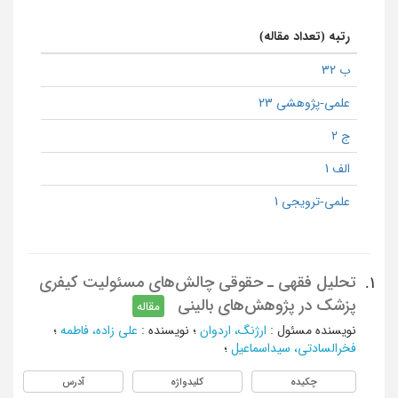
رتبه (تعداد مقاله)
ب 32
علمی-پژوهشی 23
ج 2
الف 1
علمی-ترویجی 1
تحلیل فقهی ـ حقوقی چالش‌های مسئولیت کیفری
1.
پزشک در پژوهش‌های بالینی
مقاله
نویسنده مسئول
:
ارژنگ، اردوان
؛
نویسنده
:
علی ‌زاده، فاطمه
؛
فخرالسادتی، سیداسماعیل
؛
چکیده
کلیدواژه
آدرس