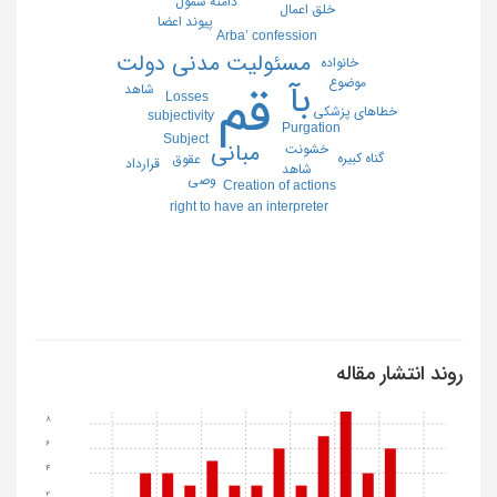
دامنۀ شمول
خلق اعمال
پیوند اعضا
Arba’ confession
مسئولیت مدنی دولت
خانواده
موضوع
بآ
قم
شاهد
Losses
خطاهای پزشکی
subjectivity
Purgation
Subject
مبانی
خشونت
گناه کبیره
عقوق
قرارداد
شاهد
وصی
Creation of actions
right to have an interpreter
روند انتشار مقاله
8
6
4
2