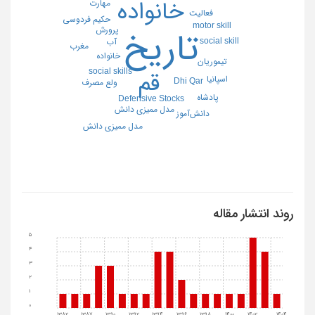
خانواده
مهارت
فعالیت
حکیم فردوسی
motor skill
پرورش
تاریخ
social skill
آب
مغرب
خانواده
تیموریان
social skills
قم
اسپانیا
Dhi Qar
ولع مصرف
پادشاه
Defensive Stocks
مدل ممیزی دانش
دانش‌آموز
مدل ممیزی دانش
روند انتشار مقاله
5
4
3
2
1
0
1382
1387
1390
1392
1394
1396
1398
1400
1402
1404