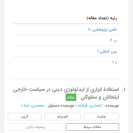
رتبه (تعداد مقاله)
علمی-پژوهشی 10
ب 6
بین المللی 1
د 1
استفادۀ ابزاری از ایدئولوژی دینی در سیاست خارجی
1.
ایلخانان و مملوکان
مقاله
نویسنده
:
انصاری، فرشته
؛
نویسنده مسئول
:
محمدی، لیلا
؛
چکیده
کلیدواژه
آدرس
مقالات مرتبط
پیشنهاد دیگران