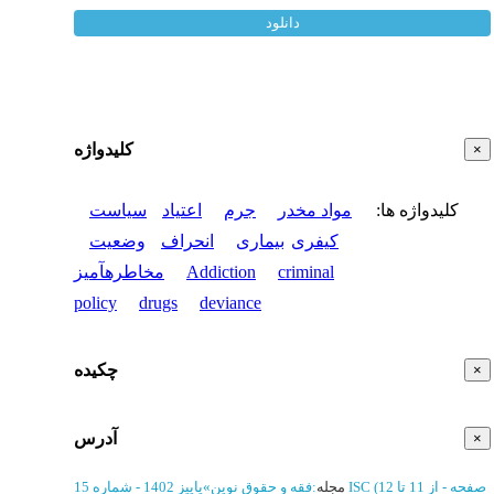
دانلود
کلیدواژه
×
کلیدواژه ها
:
مواد مخدر
جرم
اعتیاد
سیاست
کیفری
بیماری
انحراف
وضعیت
criminal
Addiction
مخاطرهآمیز
policy
drugs
deviance
چکیده
×
آدرس
×
(‎12 صفحه -
از 11 تا
ISC
مجله
:
فقه و حقوق نوین
»
پاییز 1402 - شماره 15