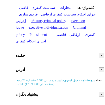
کلیدواژه ها
:
مجازات
سیاست کیفری
قاضی
اجرای احکام
سیاست کیفری ارفاقی
فردی سازی
execution
arbitrary criminal policy
اجرایی
judge
executive individualization
Criminal
کیفری
ارفاقی
قاضـی
Punishment
policy
اجرای احکام کیفری
چکیده
×
آدرس
×
مجله
:
پژوهشنامه حقوق کیفری
»
پاییز و زمستان 1402 - شماره 28
رتبه:
)
از 83 تا 99
(‎17 صفحه -
ب/ISC
پیشنهاد دیگران
×