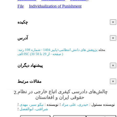
File
Individualization of Punishment
چکیده
×
آدرس
×
مجله
:
پژوهش های دانش انتظامی
»
پاییز 1404 - شماره 108
رتبه:
)
از 29 تا 58
(‎30 صفحه -
الف/ISC
پیشنهاد دیگران
×
مقالات مرتبط
×
چالش‌های دادرسی کیفری اتباع خارجی در نظام
2.
حقوقی ایران و افغانستان
مقاله
نویسنده مسئول
:
حیدری، علی مراد
؛
نویسنده
:
نیکو سیر، مهدی
؛
شرافتی، ابوالفضل
؛