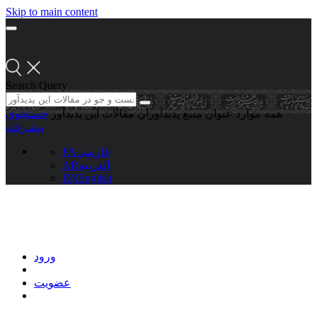
Skip to main content
Search Query
همه موارد
عنوان منبع
پدیدآوران
مقالات این پدیدآور
جستجوی
پیشرفته
فارسی
FA
العربیه
AR
EN
English
ورود
عضویت