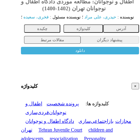
اطفال و نوجوانان: مطالعه موردی دادگاه اطفال و
نوجوانان تهران (1402-1400)
مقاله
نویسنده
:
حیدری، علی مراد
؛
نویسنده مسئول
:
فخری، سعیده
؛
آدرس
کلیدواژه
چکیده
پیشنهاد دیگران
مقالات مرتبط
دانلود
کلیدواژه
×
کلیدواژه ها
:
پرونده شخصیت
اطفال و
نوجوانان
فردی‌‌سازی
مجازات
بازاجتماعی‌سازی
دادگاه اطفال و نوجوانان
children and
Tehran Juvenile Court
تهران
adolescents
resocialization
Personality