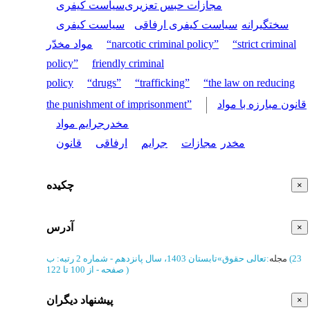
مجازات حبس تعزیری
سیاست کیفری
سختگیرانه
سیاست کیفری ارفاقی
سیاست کیفری
“strict criminal
“narcotic criminal policy”
مواد مخدّر
policy”
friendly criminal
policy
“drugs”
“trafficking”
“the law on reducing
قانون مبارزه با مواد
the punishment of imprisonment”
مخدر
جرایم مواد
مخدر
مجازات
جرایم
ارفاقی
قانون
چکیده
×
آدرس
×
(‎23
مجله
:
تعالی حقوق
»
تابستان 1403، سال پانزدهم - شماره 2
رتبه: ب
)
از 100 تا 122
صفحه -
پیشنهاد دیگران
×