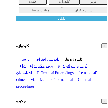
آدرس
کلیدواژه
چکیده
پیشنهاد دیگران
مقالات مرتبط
دانلود
کلیدواژه
×
کلیدواژه ها
:
دادرسی افتراقی
ادرسی
کیفری
جرائم اتباع
بزه دیدگی اتباع
اتباع
the national’s
Differential Proceedings
افغانستان
crimes
victimization of the national
Criminal
proceedings
چکیده
×