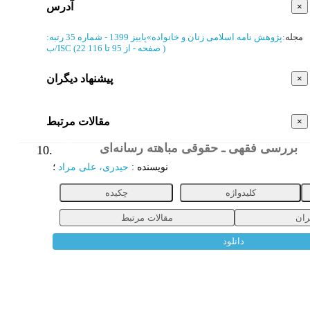
آدرس
×
مجله
:
پژوهش نامه اسلامی زنان و خانواده
»
پاییز 1399 - شماره 35
رتبه:
)
از 95 تا 116
(‎22 صفحه -
ب/ISC
پیشنهاد دیگران
×
مقالات مرتبط
×
بررسی فقهی ـ حقوقی مباهته رسانه‌ای
مقاله
10.
نویسنده
:
حیدری، علی مراد
؛
کلیدواژه
چکیده
ران
مقالات مرتبط
دانلود