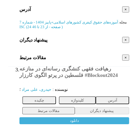
آدرس
×
مجله
:
آموزه‌های حقوق کیفری کشورهای اسلامی
»
پاییز 1404 - شماره 7
)
از 23 تا 46
(‎24 صفحه -
ISC
پیشنهاد دیگران
×
مقالات مرتبط
×
رهیافت فقهی کنشگری رسانه‌ای در منازعه
3.
فلسطین در پرتو الگوی کارزار #Blockout2024
مقاله
نویسنده
:
حیدری، علی مراد
؛
آدرس
کلیدواژه
چکیده
پیشنهاد دیگران
مقالات مرتبط
دانلود