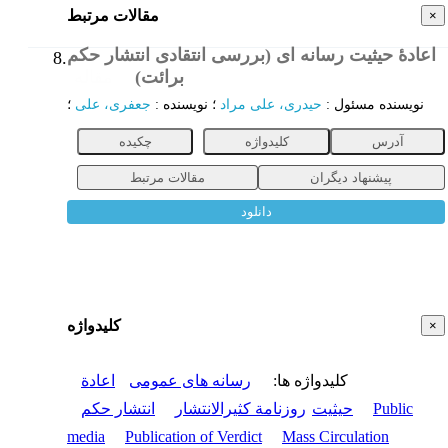
مقالات مرتبط
×
اعادۀ حیثیت رسانه ای (بررسی انتقادی انتشار حکم
8.
برائت)
مقاله
نویسنده مسئول
:
حیدری، علی مراد
؛
نویسنده
:
جعفری، علی
؛
آدرس
کلیدواژه
چکیده
پیشنهاد دیگران
مقالات مرتبط
دانلود
کلیدواژه
×
کلیدواژه ها
:
رسانه های عمومی
اعادة
Public
حیثیت
روزنامة کثیرالانتشار
انتشار حکم
media
Publication of Verdict
Mass Circulation