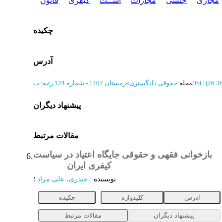
مجازی
جنسی
مجازات
اســت
کیفری
قانون
چکیده
آدرس
رتبه: ب/ISC
مجله
:
حقوقی دادگستری
»
زمستان 1402 - شماره 124
پیشنهاد دیگران
مقالات مرتبط
بازخوانی فقهی و حقوقی جایگاه اعتیاد در سیاست
6.
کیفری ایران
مقاله
نویسنده
:
حیدری، علی مراد
؛
آدرس
کلیدواژه
چکیده
پیشنهاد دیگران
مقالات مرتبط