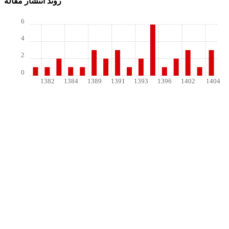
روند انتشار مقاله
6
4
2
0
1382
1384
1389
1391
1393
1396
1402
1404