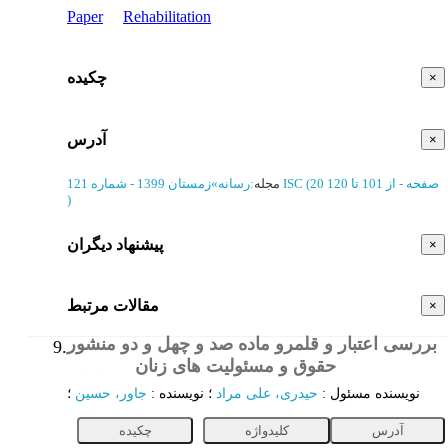
Paper
Rehabilitation
چکیده
×
آدرس
×
(‎20 صفحه -
از 101 تا 120
ISC
مجله
:
رسانه
»
زمستان 1399 - شماره 121
)
پیشنهاد دیگران
×
مقالات مرتبط
×
بررسی اعتبار و قلمرو ماده صد و چهل و دو منشور
9.
حقوق و مسئولیت های زنان
مقاله
نویسنده مسئول
:
حیدری، علی مراد
؛
نویسنده
:
جاور، حسین
؛
آدرس
کلیدواژه
چکیده