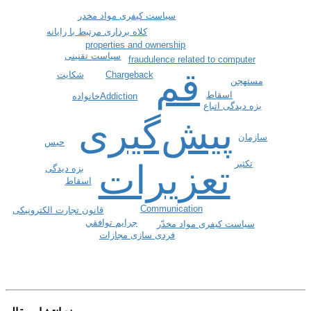
سیاست کیفری مواد مخدر
کلاه برداری مرتبط با رایانه
properties and ownership
سیاست تقنینی
fraudulence related to computer
قم
Chargeback
شکایت
مستهجن
اسقاط
خانواده
Addiction
بزه دیدگی اتباع
پیش‌گیری
سازمان
حبس
تکثیر
تعزیرات
بزه دیدگی
اسقاط
Communication
قانون تجارت الکترونیکی
جرایم توافقي
سیاست کیفری مواد مخدّر
فردی سازی مجازات