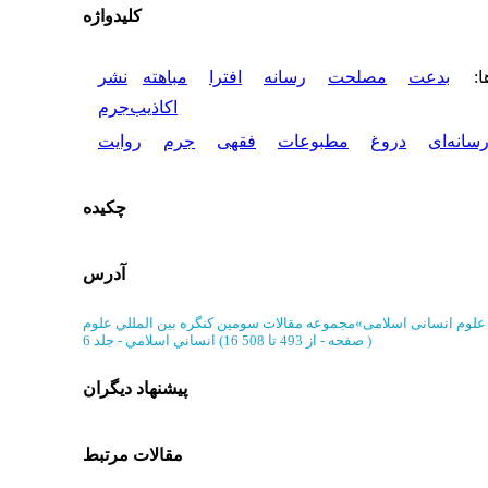
کلیدواژه
ا
:
بدعت
مصلحت
رسانه
افترا
مباهته
نشر
اکاذیب
جرم
سانه‌ای
دروغ
مطبوعات
فقهی
جرم
روایت
چکیده
آدرس
 علوم انسانی اسلامی
»
مجموعه مقالات سومين کنگره بين المللي علوم
)
از 493 تا 508
(‎16 صفحه -
انساني اسلامي - جلد 6
پیشنهاد دیگران
مقالات مرتبط