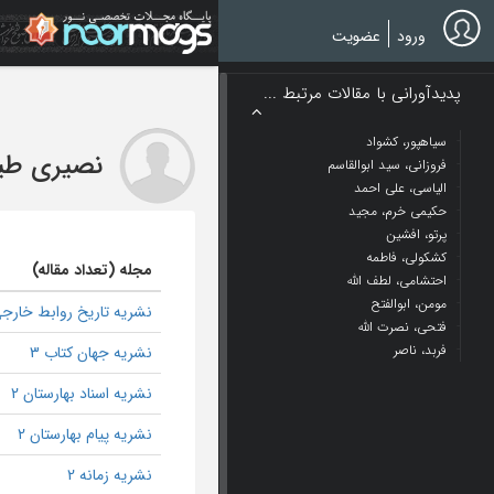
Ski
t
ورود
عضویت
mai
conten
پدیدآورانی با مقالات مرتبط ...
سیاهپور، کشواد
نصیری طیب
فروزانی، سید ابوالقاسم
الیاسی، علی احمد
حکیمی خرم، مجید
پرتو، افشین
کشکولی، فاطمه
مجله (تعداد مقاله)
احتشامی، لطف الله
مومن، ابوالفتح
نشریه تاریخ روابط خارجی
فتحی، نصرت الله
فربد، ناصر
نشریه جهان کتاب 3
نشریه اسناد بهارستان 2
نشریه پیام بهارستان 2
نشریه زمانه 2