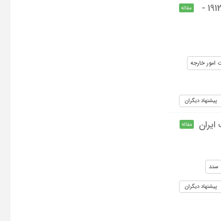
نقش بریتانیا در رویدادهای سیاسی فارس در دوران مشروطیت (1330 - 1324 ق / 1912 -
مقاله
 امور خارجه
پیشنهاد دیگران
ایران
مقاله
سند
پیشنهاد دیگران