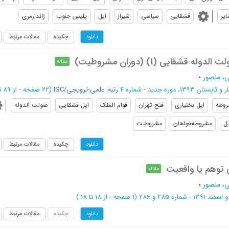
یر
قشقایی
سیاسی
شیراز
ایل
پلیس جنوب
ژاندارمری
چکیده
مقالات مرتبط
دانلود
 قشقایی (1) (دوران مشروطیت)
مقاله
، منصور
؛
و تابستان 1393، دوره جدید - شماره 4
رتبه: علمی-ترویجی/ISC
(‎22 صفحه -
از 89 تا 110
وطه
ایل بختیاری
فتح تهران
قوام الملک
ایل قشقایی
صولت الدوله
یل
مشروطه‌خواهان
مشروطیت
چکیده
مقالات مرتبط
دانلود
ی توهم یا واقعیت
مقاله
، منصور
؛
139 - شماره 285 و 286
(‎1 صفحه -
از 18 تا 18
)
چکیده
مقالات مرتبط
دانلود