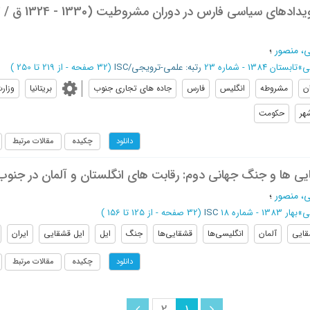
، منصور
؛
ی
»
تابستان 1384 - شماره 23
رتبه: علمی-ترویجی/ISC
(‎32 صفحه -
از 219 تا 250
)
ان
مشروطه
انگلیس
فارس
جاده های تجاری جنوب
بریتانیا
وزارت
هر
حکومت
چکیده
مقالات مرتبط
دانلود
ی ها و جنگ جهانی دوم: رقابت های انگلستان و آلمان در جنوب 
، منصور
؛
ی
»
بهار 1383 - شماره 18
ISC
(‎32 صفحه -
از 125 تا 156
)
قایی
آلمان
انگلیسی‌ها
قشقایی‌ها
جنگ
ایل
ایل قشقایی
ایران
چکیده
مقالات مرتبط
دانلود