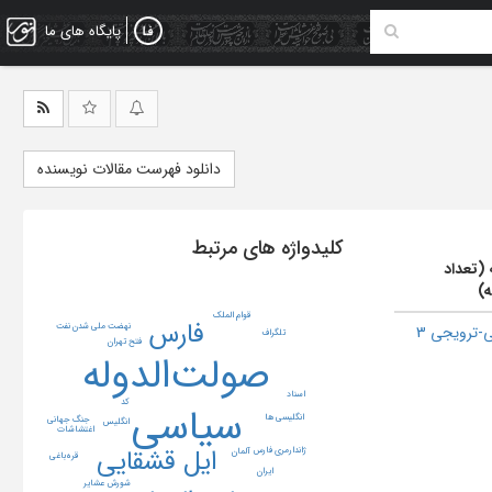
پایگاه های ما
دانلود فهرست مقالات نویسنده
کلیدواژه های مرتبط
 (تعداد
ه)
قوام الملک
فارس
نهضت ملی شدن نفت
-ترویجی 3
تلگراف
فتح تهران
صولت‌الدوله
اسناد
کد
سیاسی
انگلیسی ها
جنگ جهانی
انگلیس
اغتشاشات
ایل قشقایی
ژاندارمری فارس
آلمان
قره‌باغی
ایران
شورش عشایر