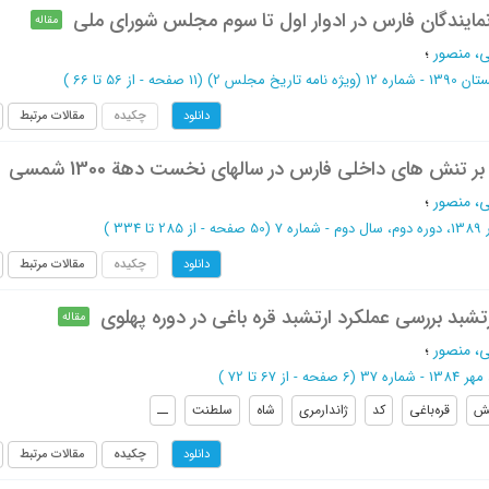
مایندگان فارس در ادوار اول تا سوم مجلس شورای ملی
مقاله
، منصور
؛
اره 12 (ویژه نامه تاریخ مجلس 2)
(‎11 صفحه -
از 56 تا 66
)
چکیده
مقالات مرتبط
دانلود
 تنش های داخلی فارس در سالهای نخست دهة 1300 شمسی
، منصور
؛
وم - شماره 7
(‎50 صفحه -
از 285 تا 334
)
چکیده
مقالات مرتبط
دانلود
تشبد بررسی عملکرد ارتشبد قره باغی در دوره پهلوی
مقاله
، منصور
؛
 شماره 37
(‎6 صفحه -
از 67 تا 72
)
تش
قره‌باغی
کد
ژاندارمری
شاه
سلطنت
ــ
چکیده
مقالات مرتبط
دانلود