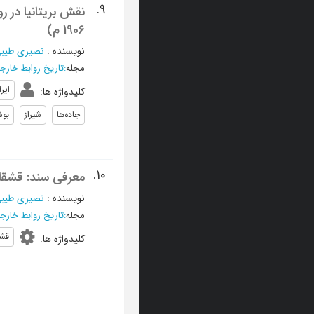
9.
1906 م)
نویسنده
:
نصیری طیبی
مجله
:
تاریخ روابط خارج
ایر
کلیدواژه ها
:
جاده‌ها
شیراز
بوش
10.
معرفی سند: قشقای
نویسنده
:
نصیری طیبی
مجله
:
تاریخ روابط خارج
قش
کلیدواژه ها
: