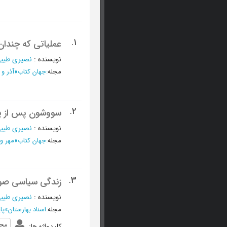
1.
عملیاتی که چندان
نویسنده
:
نصیری طیبی
مجله
:
جهان کتاب
»
آذر و دی 1400 -
2.
سووشون پس از پن
نویسنده
:
نصیری طیبی
مجله
:
جهان کتاب
»
مهر و آبان 1399 -
3.
زندگی سیاسی صولت الدوله قشقایی 
نویسنده
:
نصیری طیبی
مجله
:
اسناد بهارستان
»
پاییز
مجل
کلیدواژه ها
: