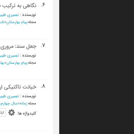
6.
نگاهی به ترکیب ن
نویسنده
:
نصیری طیبی
مجله
:
پیام بهارستان
»
تابستان 1390 - شم
7.
جعل سند: مروری بر
نویسنده
:
نصیری طیبی
مجله
:
پیام بهارستان
»
بهار 1389، دوره دوم، سال د
8.
خیانت تاکتیکی ار
نویسنده
:
نصیری طیبی
مجله
:
زمانه
»
سال چهارم، مهر 1384 -
ار
کلیدواژه ها
: