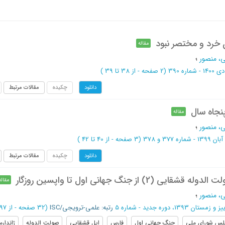
 خرد و مختصر نبود
مقاله
، منصور
؛
 شماره 390
(‎2 صفحه -
از 38 تا 39
)
چکیده
مقالات مرتبط
دانلود
جاه سال
مقاله
، منصور
؛
 شماره 377 و 378
(‎3 صفحه -
از 40 تا 42
)
چکیده
مقالات مرتبط
دانلود
(2) از جنگ جهانی اول تا واپسین روزگار
مقاله
، منصور
؛
 و زمستان 1393، دوره جدید - شماره 5
رتبه: علمی-ترویجی/ISC
(‎32 صفحه -
از 97 تا 128
س شورای ملی
جنگ جهانی اول
فارس
ایل قشقایی
صولت الدوله
ژاندار