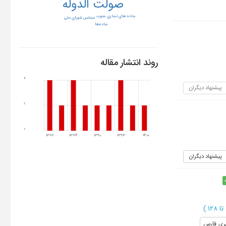
صولت الدوله
جاده های تجاری جنوب
مجلس شورای ملی
جاده‌ها
روند انتشار مقاله
2
پیشنهاد دیگران
1
0
1382
1384
1390
1393
1400
پیشنهاد دیگران
)
مری فارس