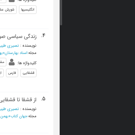
انگلیسیها
شورش عشا
4.
زندگی سیاسی صولت الدوله
نویسنده
:
نصیری طیبی
مجله
:
اسناد بهارستان
»
بهار 
مشر
کلیدواژه ها
:
قشقایی
فارس
ا
5.
از قشقا تا قشقای
نویسنده
:
نصیری طیبی
مجله
:
جهان کتاب
»
بهمن و اسفند 1