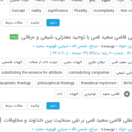
ا
کثرت
مفهوم
واقع
بساطت
Concept
reality
علیت تحلیلی
ce
Concept
reality
significance
Plurality
incomplexity
Non co
چکیده
مقالات مرتبط
دانلود
ی قاضی سعید قمی با توحید معتزلی، شیعی و عرفانی
مقاله
، جواد
؛
نویسنده
:
سراج، شمس اله
؛
ضیایی قهنویه، مجید
؛
رتبه: ب/ISC
(‎24 صفحه -
از 21 تا 44
)
ی سعید قمی
عرفان نظری
الهیات سلبی
نیابت ذات از صفات
الهیات فلسفی
وایی شیعی
contradicting congruities
substituting the essence for attribute
Apophatic theology
philosophical theology
theoretical mysticism
Shi’i
قاضی سعید
توحیدی
الهیات
ذات
چکیده
مقالات مرتبط
دانلود
 عقلی قاضی سعید قمی بر نفی سنخیت بین خداوند و مخلوقات
، جواد
؛
نویسنده
:
سراج، شمس الله
؛
ضیایی قهنویه، مجید
؛