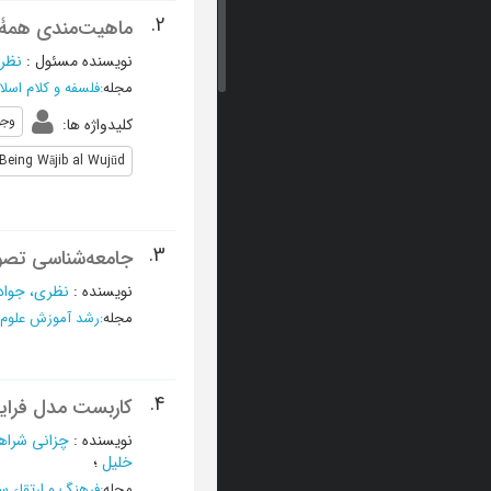
2.
ماهیت‌مندی همۀ 
نویسنده مسئول
:
نظری
مجله
:
فلسفه و کلام اسل
وجو
کلیدواژه ها
:
Being Wājib al Wujūd
3.
جامعه‌شناسی تصو
نویسنده
:
نظری، جواد
مجله
:
رشد آموزش علوم 
4.
کاربست مدل فراین
نویسنده
:
چزانی شراه
خلیل
؛
مجله
:
فرهنگ و ارتقاء س