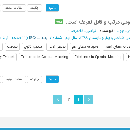
چکیده
مقالات مرتبط
دانلود
ومی مرکب و قابل تعریف است.
مقاله
، جواد
؛
نویسنده
:
فیاضی، غلامرضا
؛
ی شناختی
»
بهار و تابستان 1399، سال نهم - شماره 17
رتبه: ب/ISC
(‎22 صفحه -
از 5 تا 26
د به معنای اخص
وجود به معنای اعم
بدیهی اولی
بدیهی ثانوی
بساطت
d
y Evident
Existence in General Meaning
Existence in Special Meaning
i
چکیده
مقالات مرتبط
دانلود
2
1