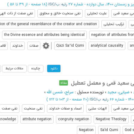
 زمستان 1400، سال دوازده - شماره 27
رتبه: ب/ISC
(‎18 صفحه -
از 39 تا 56
)
ی سعید قمی
علیت تحلیلی
نفی سنخیت خالق و مخلوق
نفی صفت از ذات الهی
ی
ترکیب تحلیلی
ion of the general resemblance of the creator and creation
the Divine essence and attributes being identical
negation of attributes fr
an
analytical causality
Qazi Sa‟id Qomi
صفات
خداوند
قاض
چکیده
مقالات مرتبط
دانلود
ضی سعید قمی و معضل تعطیل
مقاله
؛
ضیایی، مجید
؛
نویسنده مسئول
:
سراج، شمس الله
؛
رتبه: ب/ISC
(‎20 صفحه -
از 103 تا 122
)
ی سعید قمی
الهیات سلبی
اسماء و صفات خداوند
نفی سنخیت
نفی صفت
knowledge
attribute negation
congruity negation
Negative Theology
Negation
Sa’id Qumi
God s