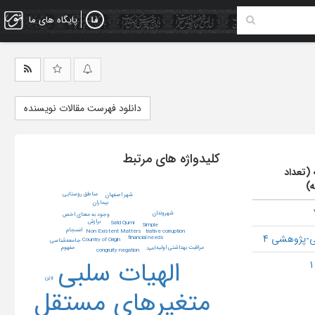
پایگاه های ما
دانلود فهرست مقالات نویسنده
کلیدواژه های مرتبط
 (تعداد
ه)
مناطق روستایی
شهر اصفهان
بیماران
شهروندان
وجود به معنای اخص
برازش
Sa’id Qumi
Simple
انسجام
Non Existent Matters
trative corruption
-پژوهشی 4
financial needs
Country of Origin
جامعه‌شناسی
مراقبت بهداشتی اولیه
مفهوم
امید
congruity negation
الهیات سلبی
وزن
متغیرهای مستقل