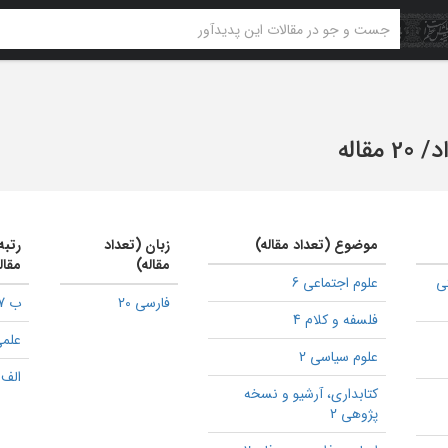
د
/
20 مقاله
موضوع (تعداد مقاله)
زبان (تعداد
رتبه
مقاله)
مقال
ی
علوم اجتماعی 6
فارسی 20
ب 7
فلسفه و کلام 4
علمی
علوم سیاسی 2
الف 1
كتابداری، آرشیو و نسخه
پژوهی 2