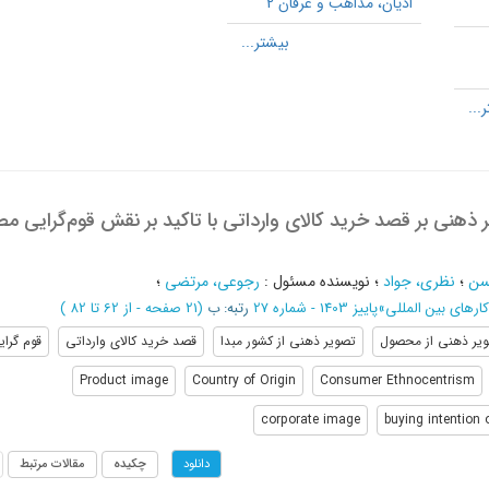
ادیان، مذاهب و عرفان 2
ر ذهنی بر قصد خرید کالای وارداتی با تاکید بر نقش قوم‌گرایی م
سن
؛
نظری، جواد
؛
نویسنده مسئول
:
رجوعی، مرتضی
؛
رهای بین المللی
»
پاییز 1403 - شماره 27
رتبه: ب
(‎21 صفحه -
از 62 تا 82
)
یر ذهنی از محصول
تصویر ذهنی از کشور مبدا
قصد خرید کالای وارداتی
قوم گرا
Product image
Country of Origin
Consumer Ethnocentrism
corporate image
buying intention
چکیده
مقالات مرتبط
دانلود