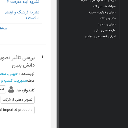
کریمی زاده اردکانی، سمیه
نشریه آینه معرفت 2
سراج، شمس الله
نشریه فرهنگ و ارتقاء
ضیایی قهنویه، مجید
سلامت 1
متقی، یدالله
ضیایی، مجید
علیمحمدی، علی
امینی فسخودی، عباس
1.
بررسی تاثیر تصوی
دانش بنیان
نویسنده
:
حبیبی، مح
مجله
:
مدیریت کسب و کا
تصو
کلیدواژه ها
:
تصویر ذهنی از شرکت
 of imported products