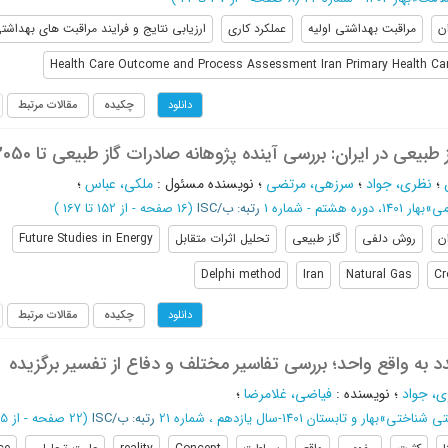
ان
مراقبت بهداشتی اولیه
عملکرد کاری
ارزیابی نتایج و فرایند مراقبت های بهداشت
Health Care Outcome and Process Assessment Iran Primary Health Ca
چکیده
مقالات مرتبط
دانلود
بیعی در ایران: بررسی آینده پژوهانه صادرات گاز طبیعی تا 2050
؛
نظری، جواد
؛
سرزهی، مرتضی
؛
نویسنده مسئول
:
ملکی، عباس
؛
می
»
بهار 1401، دوره هشتم - شماره 1
رتبه: ب/ISC
(‎16 صفحه -
از 152 تا 167
)
ان
روش دلفی
گاز طبیعی
تحلیل اثرات متقابل
Future Studies in Energy
Delphi method
Iran
Natural Gas
Cr
چکیده
مقالات مرتبط
دانلود
 به واقع واحد؛ بررسی تفاسیر مختلف و دفاع از تفسیر برگزیده
، جواد
؛
نویسنده
:
فیاضی، غلامرضا
؛
ی شناختی
»
بهار و تابستان 1401-سال یازدهم ، شماره 21
رتبه: ب/ISC
(‎22 صفحه -
از 5 تا 26