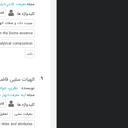
مجله
:
معرفت کلامی
»
پاییز و
قاض
کلیدواژه ها
:
عینیت ذات و صفات اله
om the Divine essence
alytical composition
ذات
9.
الهیات سلبی قا
نویسنده
:
نظری، جواد
مجله
:
آینه معرفت
»
بهار 1400 - شماره 66
قاض
کلیدواژه ها
:
معرفت سلبی
تعطیل
 titles and attributes