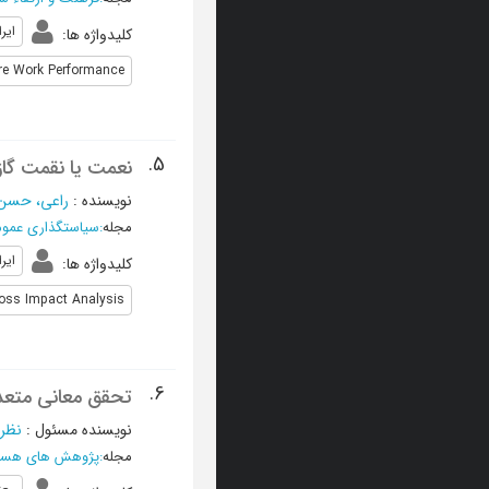
ایر
کلیدواژه ها
:
re Work Performance
5.
نعمت یا نقمت گاز ط
نویسنده
:
راعی، حسن
مجله
:
سیاستگذاری عمو
ایر
کلیدواژه ها
:
oss Impact Analysis
6.
تحقق معانی متعدد
نویسنده مسئول
:
نظری
مجله
:
پژوهش های هست