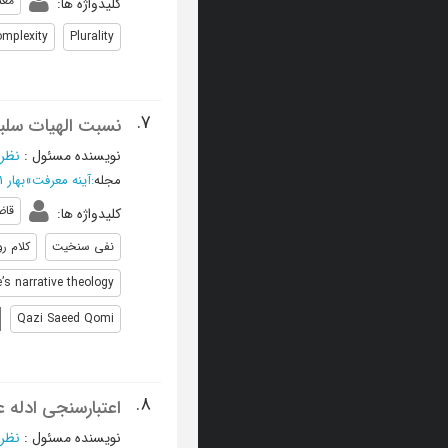
معن
کلیدواژه ها
:
mplexity
Plurality
7.
نسبت الهیات سلب
نویسنده مسئول
:
نظری
مجله
:
آینه معرفت
»
بهار 1401 - شماره 70
قاض
کلیدواژه ها
:
نفی سنخیت
کلام ر
te’s narrative theology
Qazi Saeed Qomi
8.
اعتبارسنجی ادله
نویسنده مسئول
:
نظری