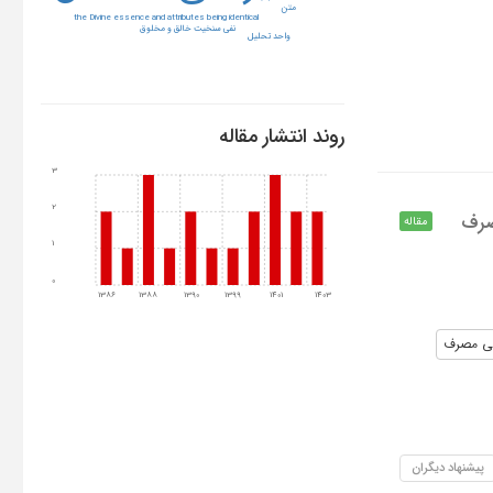
متن
the Divine essence and attributes being identical
نفی سنخیت خالق و مخلوق
واحد تحلیل
روند انتشار مقاله
3
2
صرف
مقاله
1
0
1386
1388
1390
1399
1401
1403
یی مصرف
پیشنهاد دیگران