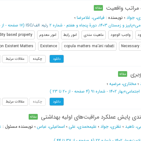
مراتب واقعیت‏
مقاله
، جواد
؛
نویسنده
:
فیاضی، غلامرضا
؛
امی
»
پاییز و زمستان 1403، دورۀ پنجاه و هفتم - شماره 2
رتبه: الف/ISC
(‎17 صفحه -
از 405 تا 421
د
واجب الوجود
ماهیت مندی
امور رابط
امور معدوم
dity based property
on Existent Matters
Existence
copula matters ma‘ānī rabaṭī
Necessary 
چکیده
مقالات مرتبط
دانلود
یری
مقاله
؛
مختاری، مرضیه
؛
اجتماعی
»
بهار 1402 - شماره 91
(‎4 صفحه -
از 20 تا 23
)
چکیده
مقالات مرتبط
دانلود
دی پایش عملکرد مراقبت‌های اولیه بهداشتی
مقاله
ی، ناهید
؛
نظری، جواد
؛
علیمحمدی، علی
؛
اسماعیلی، عباس
؛
نویسنده مسئول
:
ع
لامت
»
بهار 1402 - شماره 22
(‎8 صفحه -
از 37 تا 44
)