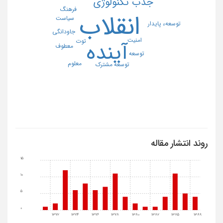
جذب تکنولوژی
فرهنگ
انقلاب
سیاست
توسعهء پایدار
جاودانگی
امنیت
توت
آینده
معطوف
توسعه
معلوم
توسعه مشترک
روند انتشار مقاله
15
10
5
0
1372
1374
1376
1378
1380
1382
1385
1389