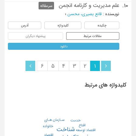
علم مدیریت و کارنامه انجمن
10.
سرمقاله
نویسنده
:
قانع بصیری، محسن
؛
چکیده
کلیدواژه
آدرس
مقالات مرتبط
پیشنهاد دیگران
دانلود
6
5
4
3
2
1
کلیدواژه های مرتبط
سـازمان هـای
خدمت
اقناع
خانواده
شناخت
اقتصاد توسعه
اقتصاد