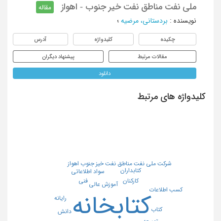
ملی نفت مناطق نفت خیر جنوب - اهواز
مقاله
نویسنده
:
بردستانی، مرضیه
؛
چکیده
کلیدواژه
آدرس
مقالات مرتبط
پیشنهاد دیگران
دانلود
کلیدواژه های مرتبط
شرکت ملی نفت مناطق نفت خیز جنوب اهواز
کتابداران
سواد اطلاعاتی
فنی
کارکنان
آموزش عالی
کسب اطلاعات
کتابخانه
رایانه
کتاب
دانش
توسعه