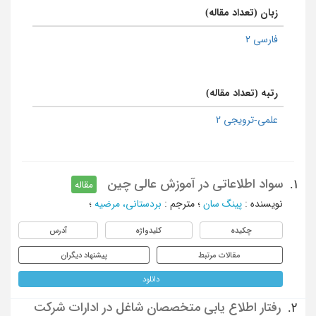
زبان (تعداد مقاله)
فارسی 2
رتبه (تعداد مقاله)
علمی-ترویجی 2
سواد اطلاعاتی در آموزش عالی چین
1.
مقاله
نویسنده
:
پینگ سان
؛
مترجم
:
بردستانی، مرضیه
؛
چکیده
کلیدواژه
آدرس
مقالات مرتبط
پیشنهاد دیگران
دانلود
رفتار اطلاع یابی متخصصان شاغل در ادارات شرکت
2.