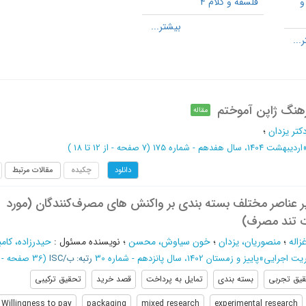
و
فلسفه و کلام 4
رهنگ ژاپن آموختم
مقاله
کتر یزدان
؛
اردیبهشت 1404، سال هفدهم - شماره 175
(‎7 صفحه -
از 12 تا 18
)
چکیده
مقالات مرتبط
دانلود
ر عناصر مختلف بسته بندی بر واکنش های مصرف‌کنندگان (مورد
 تند مصرف)
زاله
؛
منصوریان، یزدان
؛
خون سیاوش، محسن
؛
نویسنده مسئول
:
حیدرزاده، کامب
ریت اجرایی
»
پاییز و زمستان 1402، سال پانزدهم - شماره 30
رتبه: ب/ISC
(‎36 صفحه -
از
یق تجربی
بسته بندی
تمایل به پرداخت
قصد خرید
تحقیق ترکیبی
Willingness to pay
packaging
mixed research
experimental research