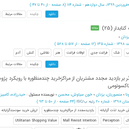
فروردین 1399، سال دوازدهم - شماره 114
(‎8 صفحه -
از 40 تا 47
)
چکیده
مقالات مرتبط
دانلود
بدار (25)
مقاله
زدان
؛
ه 135
(‎12 صفحه -
از 517 تا 528
)
ب
شک
فراغت جدی
اوقات فراغت
هنر
نقاشی
کنش
آدم
چکیده
مقالات مرتبط
دانلود
ر بر بازدید مجدد مشتریان از مراکزخرید چندمنظوره با رویکرد پ
تاکسونومی
نا
؛
منصوریان، یزدان
؛
خون سیاوش، محسن
؛
نویسنده مسئول
:
حیدرزاده، کامبیز
؛
13 - شماره 20
رتبه: ب/ISC
(‎44 صفحه -
از 50 تا 93
)
ش خرید لذت گرایانه
بازدیدمجدد از مراکزخرید چندمنظوره
ارزش خرید سودمندگرایانه
اک
Perception
Mall Revisit Intention
Utilitarian Shopping Value