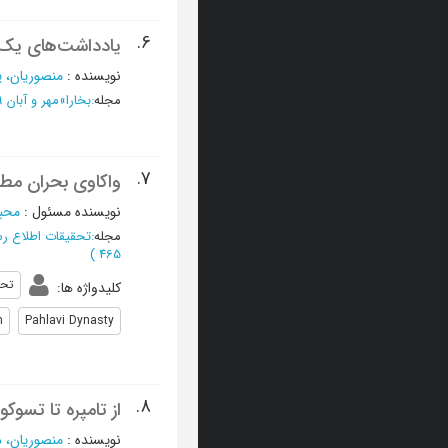
6.
یادداشت‌های یک کتا
نویسنده
:
منصوریان، ی
مجله
:
بخارا
»
مهر و آبان 1399 - شماره 139
7.
واکاوی بحران مطال
نویسنده مسئول
:
محب
مجله
:
تحقیقات اطلاع رس
)
465
تحل
کلیدواژه ها
:
n
Pahlavi Dynasty
8.
از تامپره تا تسوکوب
نویسنده
:
منصوریان، د