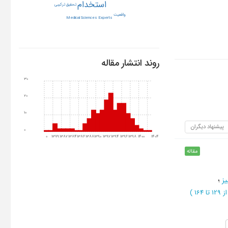
استخدام
تحقيق تركيبي
واقعیت
Medical Sciences Experts
روند انتشار مقاله
30
20
10
پیشنهاد دیگران
0
0
1379
1382
1384
1386
1388
1390
1392
1394
1396
1398
1400
1404
مقاله
یز
؛
 129 تا 164
)