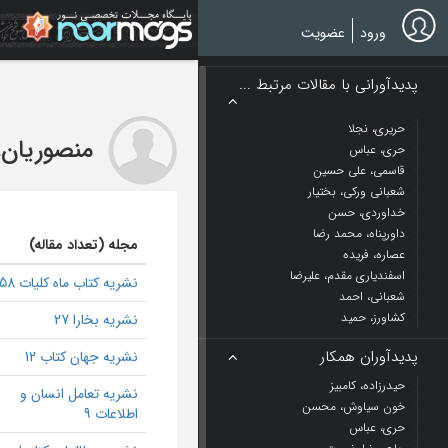
Ski
t
ورود
عضویت
mai
conten
پدیدآورانی با مقالات مرتبط ...
حریری، نجلا
منصوریان،
حری، عباس
قاسمی، علی حسین
شعبانی ورکی، بختیار
خداوردی، حسن
داورپناه، محمد رضا
مجله (تعداد مقاله)
عصاره، فریده
اسفندیاری مقدم، علیرضا
نشریه کتاب ماه کلیات 58
شعبانی، احمد
کشاورز، حمید
نشریه بخارا 27
پدیدآوران همکار
نشریه جهان کتاب 12
حیدرزاده، کامبیز
نشریه تعامل انسان و
خون سیاوش، محسن
اطلاعات 9
حری، عباس