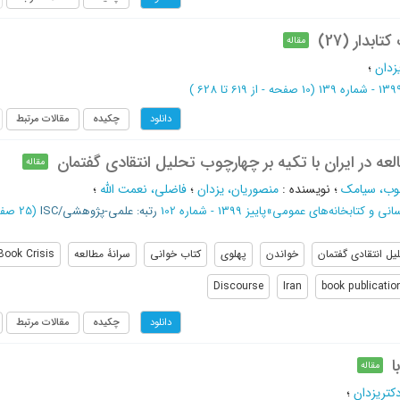
بدار (27)
مقاله
زدان
؛
(‎10 صفحه -
از 619 تا 628
)
چکیده
مقالات مرتبط
دانلود
عه در ایران با تکیه بر چهارچوب تحلیل انتقادی گفتمان
مقاله
وب، سیامک
؛
نویسنده
:
منصوریان، یزدان
؛
فاضلی، نعمت الله
؛
انی و کتابخانه‌های عمومی
»
پاییز 1399 - شماره 102
رتبه: علمی-پژوهشی/ISC
(‎25 صفحه -
یل انتقادی گفتمان
خواندن
پهلوی
کتاب خوانی
سرانۀ مطالعه
Book Crisis
Discourse
Iran
book publicatio
چکیده
مقالات مرتبط
دانلود
ا
مقاله
کتریزدان
؛