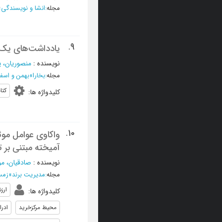
مجله
:
انشا و نویسندگی
»
9.
یادداشت‌های یک کتا
نویسنده
:
منصوریان، ی
مجله
:
بخارا
»
بهمن و اسفند 1398 - شمار
کتا
کلیدواژه ها
:
10.
واکاوی عوامل موث
آمیخته مبتنی بر 
نویسنده
:
صادقیان، مو
مجله
:
مدیریت برند
»
زمستان 98
ارز
کلیدواژه ها
:
محیط مرکزخرید
ادر