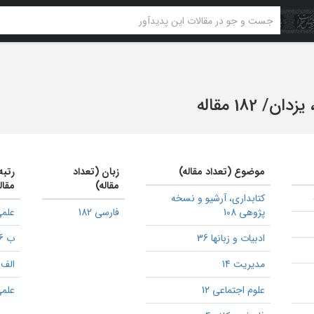
 یزدان
/
182 مقاله
موضوع (تعداد مقاله)
زبان (تعداد
رتبه
مقاله)
مقال
كتابداری، آرشیو و نسخه
پژوهی 108
فارسی 182
علمی
ادبیات و زبانها 36
ب 16
مدیریت 14
الف 2
علوم اجتماعی 12
علمی