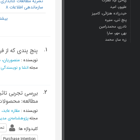
ریاحی نیا، نصرت
نشریه مطالعات کتابداری 
علیپور، امید
سازماندهی اطلاعات 8
حیدرزاده هنزائی، کامبیز
پنج تنی، منیره
نادری، محمدرامین
بهی مهر، سارا
زره ساز، محمد
1.
پنج پندی که از ف
نویسنده
:
منصوریان، د
مجله
:
انشا و نویسندگی
»
2.
بررسی تجربی تاثی
مطالعه: محصولات
نویسنده
:
مقاره عابد، غ
مجله
:
پژوهشنامه‌ی مدی
تحق
کلیدواژه ها
:
Purchase Intention