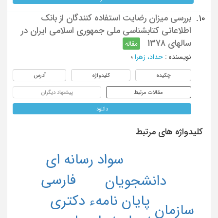
بررسی میزان رضایت استفاده کنندگان از بانک
10.
اطلاعاتی کتابشناسی ملی جمهوری اسلامی ایران در
سالهای 1378
مقاله
نویسنده
:
حداد، زهرا
؛
چکیده
کلیدواژه
آدرس
مقالات مرتبط
پیشنهاد دیگران
دانلود
کلیدواژه های مرتبط
سواد رسانه ای
فارسی
دانشجویان
پایان نامهء دکتری
سازمان