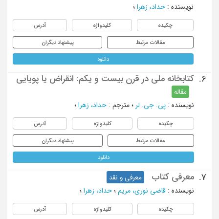
نویسنده
:
حداد، زهرا
؛
چکیده
کلیدواژه
آدرس
مقالات مرتبط
پیشنهاد دیگران
دانلود
کتابخانه ملی در قرن بیست و یکم: انقراض یا پویایی
6.
مقاله
نویسنده
:
پی. جی. لر
؛
مترجم
:
حداد، زهرا
؛
چکیده
کلیدواژه
آدرس
مقالات مرتبط
پیشنهاد دیگران
دانلود
معرفی کتاب
7.
معرفی و نقد
نویسنده
:
قاضی نوری، مریم
؛
حداد، زهرا
؛
چکیده
کلیدواژه
آدرس