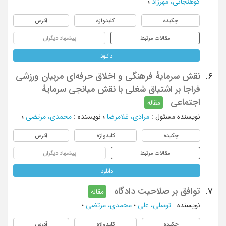
کوهنجانی، مهرزاد
؛
چکیده
کلیدواژه
آدرس
مقالات مرتبط
پیشنهاد دیگران
دانلود
نقش سرمایۀ فرهنگی و اخلاق حرفه‌ای مربیان ورزشی
6.
فراجا بر اشتیاق شغلی با نقش میانجی سرمایۀ
اجتماعی
مقاله
نویسنده مسئول
:
مرادی، غلامرضا
؛
نویسنده
:
محمدی، مرتضی
؛
چکیده
کلیدواژه
آدرس
مقالات مرتبط
پیشنهاد دیگران
دانلود
توافق بر صلاحیت دادگاه
7.
مقاله
نویسنده
:
توسلی، علی
؛
محمدی، مرتضی
؛
چکیده
کلیدواژه
آدرس