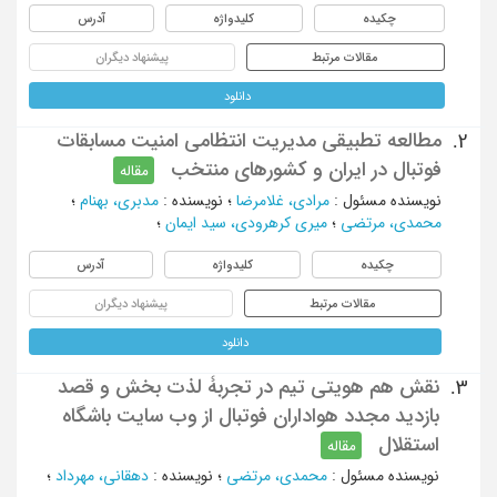
چکیده
کلیدواژه
آدرس
مقالات مرتبط
پیشنهاد دیگران
دانلود
مطالعه تطبیقی مدیریت انتظامی امنیت مسابقات
2.
فوتبال در ایران و کشورهای منتخب
مقاله
نویسنده مسئول
:
مرادی، غلامرضا
؛
نویسنده
:
مدبری، بهنام
؛
محمدی، مرتضی
؛
میری کرهرودی، سید ایمان
؛
چکیده
کلیدواژه
آدرس
مقالات مرتبط
پیشنهاد دیگران
دانلود
نقش هم هویتی تیم در تجربۀ لذت بخش و قصد
3.
بازدید مجدد هواداران فوتبال از وب سایت باشگاه
استقلال
مقاله
نویسنده مسئول
:
محمدی، مرتضی
؛
نویسنده
:
دهقانی، مهرداد
؛