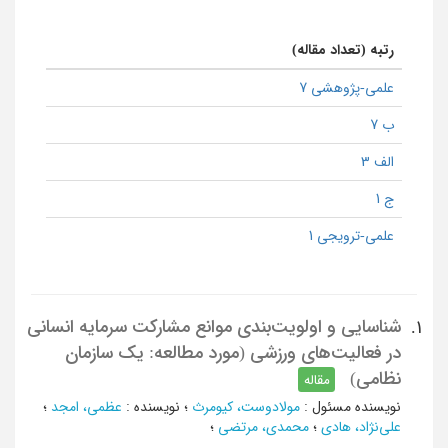
رتبه (تعداد مقاله)
علمی-پژوهشی 7
ب 7
الف 3
ج 1
علمی-ترویجی 1
شناسایی و اولویت‌بندی موانع مشارکت سرمایه انسانی
1.
در فعالیت‌های ورزشی (مورد مطالعه: یک سازمان
نظامی)
مقاله
نویسنده مسئول
:
مولادوست، کیومرث
؛
نویسنده
:
عظمی، امجد
؛
علی‌نژاد، هادی
؛
محمدی، مرتضی
؛