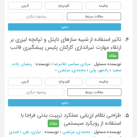
چکیده
کلیدواژه
آدرس
مقالات مرتبط
پیشنهاد دیگران
دانلود
تاثیر استفاده از شبیه سازهای ناپتل و تپانچه لیزری بر
4.
ارتقاء مهارت تیراندازی کارکنان پلیس پیشگیری فاتب
مقاله
نویسنده مسئول
:
مرادی سیاسر، غلامرضا
؛
نویسنده
:
رمضان زاده،
سعید
؛
رادمهر، ولی
؛
محمدی، مرتضی
؛
چکیده
کلیدواژه
آدرس
مقالات مرتبط
پیشنهاد دیگران
دانلود
طراحی نظام ارزیابی عملکرد تربیت بدنی فراجا با
5.
استفاده از رویکرد سیستمی
مقاله
نویسنده مسئول
:
محمدی، مرتضی
؛
نویسنده
:
نیازی، علی
؛
اسدی