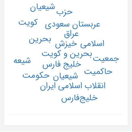
شیعیان
حزب
کویت
عربستان سعودی
عراق
بحرین
خيزش
اسلامی
بحرين و کويت
جمعیت
شیعه
خلیج فارس
حاکمیت
حکومت
شیعیان
انقلاب اسلامی ایران
خلیج‌فارس