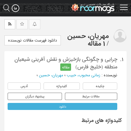
Ski
t
mai
conten
مهریان، حسین
دانلود فهرست مقالات نویسنده
/
1 مقاله
چرایی و چگونگی بازخیزش و نقش آفرینی شیعیان
1.
منطقه (خلیج فارس)
مقاله
نویسنده
:
زمانی محبوب، حبیب
؛
مهریان، حسین
؛
چکیده
کلیدواژه
آدرس
مقالات مرتبط
پیشنهاد دیگران
دانلود
کلیدواژه های مرتبط