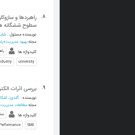
8.
راهبردها و سازوکا
سطوح ششگانه هم
نویسنده مسئول
:
شایگ
مجله
:
بهبود مدیریت
»
پاییز 403
راه
کلیدواژه ها
:
ndustry
university
9.
بررسی اثرات الکت
نویسنده
:
گلدوز، اشکا
مجله
:
مطالعات مدیریت 
عمل
کلیدواژه ها
:
Performance
SME