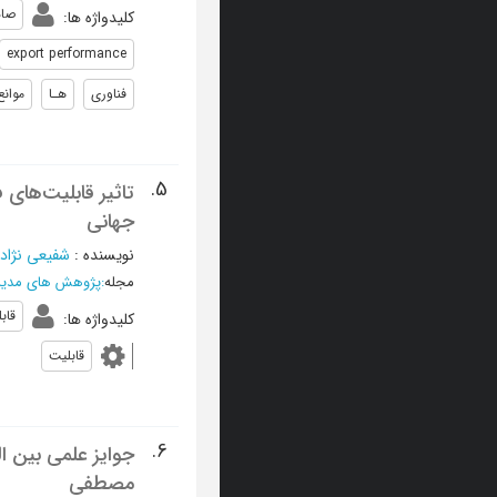
صاد
کلیدواژه ها
:
export performance
فناوری
هـا
موانع
5.
تاثیر قابلیت‌های 
جهانی
نویسنده
:
شفيعی نژاد
مجله
:
پژوهش های مدیر
قاب
کلیدواژه ها
:
قابلیت
6.
جوایز علمی بین ال
مصطفی