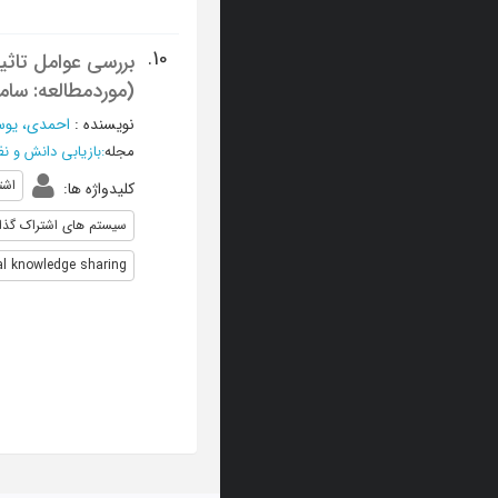
10.
بررسی عوامل تاثیر
(موردمطالعه: سام
نویسنده
:
احمدی، یو
مجله
:
بازیابی دانش و نظ
اشت
کلیدواژه ها
:
سیستم های اشتراک گذا
nal knowledge sharing