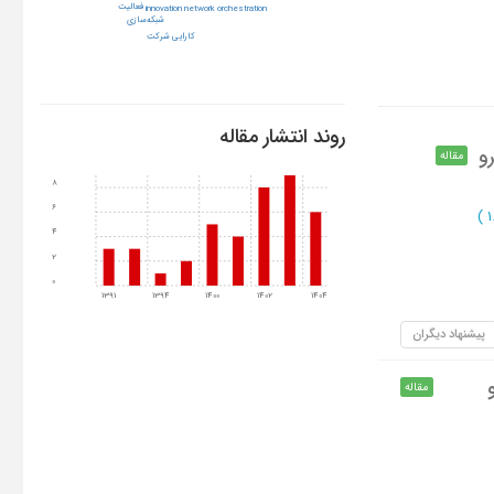
فعالیت
innovation network orchestration
شبکه‌سازی
کارایی شرکت
روند انتشار مقاله
و
مقاله
8
6
)
4
2
0
1391
1394
1400
1402
1404
پیشنهاد دیگران
مقاله