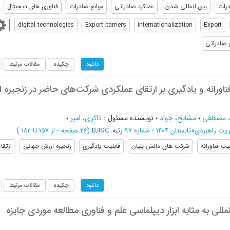
رات
بین المللی شدن
عملکرد صادراتی
موانع صادرات
فناوری های دیجیتال
digital technologies
Export barriers
internationalization
Export
 صادراتی
چکیده
مقالات مرتبط
دانلود
فناورانه و یادگیری بر ارتقای عملکردی شرکت‌های حاضر در زنجیره 
، مصطفی
؛
مشایخ، جواد
؛
نویسنده مسئول
:
ذاکری، امیر
؛
یت راهبردی
»
تابستان 1404 - شماره 97
رتبه: B/ISC
(‎26 صفحه -
از 157 تا 182
)
لیت فناورانه
شرکت های دانش بنیان
قابلیت یادگیری
زنجیره ارزش جهانی
ارتقا
چکیده
مقالات مرتبط
دانلود
مللی به مثابه ابزار دیپلماسی علم و فناوری مطالعه موردی جایزه