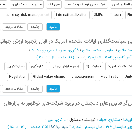
 المللی شدن
شرکت های کوچک و متوسط
فین تک
مدیریت ریسک ارزی
فناو
currency risk management
internationalization
SMEs
fintech
Fi
چکیده
مقالات مرتبط
دانلود
ی سیاست‌گذاری ایالات متحده آمریکا در قبال زنجیره ارزش جهانی
مدصادق
؛
صارمی، محمدصادق
؛
ذاکری، امیر
؛
کریمی پور، داود
؛
مریکا
»
پاییز 1404 - شماره 19
رتبه: ب
(‎26 صفحه -
از 11 تا 36
)
لات متحده آمریکا
تجارت آزاد
زنجیره ارزش جهانی
تنظیم‌گری
حمایت‌گرایی
Regulation
Global value chains
protectionism
Free Trade
Unit
چکیده
مقالات مرتبط
دانلود
گر فناوری‌های دیجیتال در ورود شرکت‌های نوظهور به بازارهای
لیرضا
؛
مشایخ، جواد
؛
نویسنده مسئول
:
ذاکری، امیر
؛
وین
»
تابستان 1404، سال بیستم - شماره 2
رتبه: ب/ISC
(‎35 صفحه -
از 117 تا 151
)