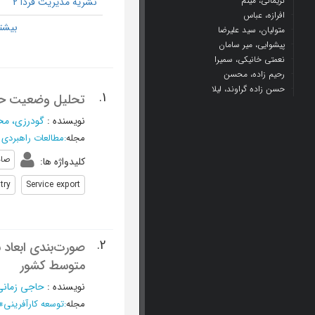
نریمانی، میثم
نشریه مدیریت فردا 2
افرازه، عباس
متولیان، سید علیرضا
پیشوایی، میر سامان
نعمتی خانیکی، سمیرا
رحیم زاده، محسن
حسن زاده گراوند، لیلا
1.
تحلیل وضعیت حضو
نویسنده
:
گودرزی، مح
مجله
:
مطالعات راهبردی
صاد
کلیدواژه ها
:
try
Service export
2.
صورت‌بندی ابعاد 
متوسط کشور
نویسنده
:
حاجی زمانی
مجله
:
توسعه کارآفرینی
»