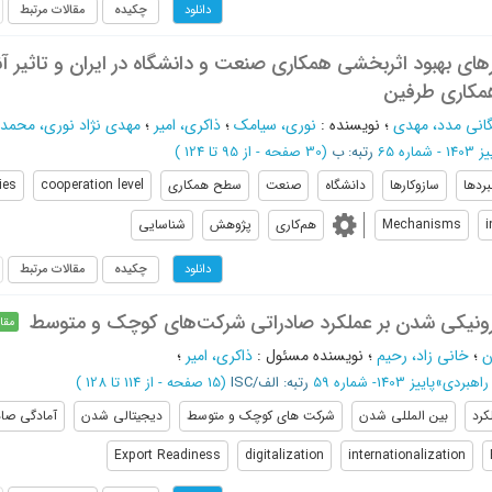
چکیده
مقالات مرتبط
دانلود
رهای بهبود اثربخشی همکاری صنعت و دانشگاه در ایران و تاثیر آنه
کاری طرفین
انی مدد، مهدی
؛
نویسنده
:
نوری، سیامک
؛
ذاکری، امیر
؛
مهدی نژاد نوری، محمد
1 - شماره 65
رتبه: ب
(‎30 صفحه -
از 95 تا 124
)
بردها
سازوکارها
دانشگاه
صنعت
سطح همکاری
cooperation level
ies
i
Mechanisms
هم‌کاری
پژوهش
شناسایی
چکیده
مقالات مرتبط
دانلود
رونیکی ‌شدن بر عملکرد صادراتی شرکت‌های کوچک ‌و متوسط
مقال
ن
؛
خانی زاد، رحیم
؛
نویسنده مسئول
:
ذاکری، امیر
؛
راهبردی
»
پاییز 1403- شماره 59
رتبه: الف/ISC
(‎15 صفحه -
از 114 تا 128
)
کرد
بین المللی شدن
شرکت های کوچک و متوسط
دیجیتالی شدن
آمادگی صاد
Export Readiness
digitalization
internationalization