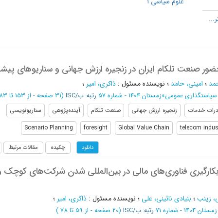
علوم سیاسی 1
ر صنعت تلکام ایران در زنجیره ارزش جهانی و سناریوهای پیشر
مد
؛
امینی، حامد
؛
نویسنده مسئول
:
ذاکری، امیر
؛
 سیاستگذاری عمومی
»
زمستان 1404 - شماره 57
رتبه: ب/ISC
(‎31 صفحه -
از 153 تا 183
رات خدمات
زنجیره ارزش جهانی
صنعت تلکام
آینده‌پژوهی
سناریو‌نویسی
Scenario Planning
foresight
Global Value Chain
telecom indus
چکیده
مقالات مرتبط
دانلود
بکارگیری فناوری‌های مالی در بین‌المللی شدن شرکت‌های کوچک و
، زینب
؛
بنیادی نائینی، علی
؛
نویسنده مسئول
:
ذاکری، امیر
؛
زمستان 1404 - شماره 71
رتبه: ب/ISC
(‎20 صفحه -
از 59 تا 78
)