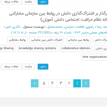
چکیده
مقالات مرتبط
دانلود
گذار بر اشتراک‌گذاری دانش در روابط بین سازمانی مشارکتی
انه نظام مراقبت اجتماعی دانش آموزان)
سف رضا
؛
رضوی، فاطمه
؛
صارمی، محمدصادق
؛
نویسنده مسئول
:
ذاکری، امیر
؛
ام‌‌های معنایی
»
پاییز 1403 - شماره 40
رتبه: ب/ISC
(‎32 صفحه -
از 81 تا 112
)
راک دانش
روابط بین سازمانی
اشتراک دانش بین سازمانی
روابط مشارکتی
ری دانش
collaborative relations
knowledge sharing systems
ge Sharing
Inter organizatio
چکیده
مقالات مرتبط
دانلود
5
4
3
2
1