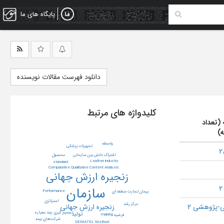
پایگاه های ما
دانلود فهرست مقالات نویسنده
کلیدواژه های مرتبط
 (تعداد
ه)
واسطه
تجهیزات پزشکی
اشتراک دانش بین سازمانی
محصول
Leather industry
standard
Comparative Qualitative Content Analysis
زنجیره ارزش جهانی
سازمان
Performance
پیمان تجارت منطقه ای
استراتژی
مرکز رشد
-پژوهشی 2
زنجیره ارزش جهانی
تصمیم گیری چند معیاره
تولید
making
فرضیه
شرکت‌های بیمه
DEMATEL Method