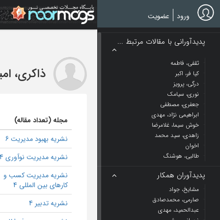
Ski
t
ورود
عضویت
mai
conten
پدیدآورانی با مقالات مرتبط ...
ثقفی، فاطمه
ذاکری، امی
کیا فر، اکبر
درگی، پرویز
نوری، سیامک
جعفری، مصطفی
ابراهیمی نژاد، مهدی
مجله (تعداد مقاله)
خوش سیما، غلامرضا
زاهدی، سید محمد
نشریه بهبود مدیریت 6
اخوان
طالبی، هوشنگ
نشریه مدیریت نوآوری 4
پدیدآوران همکار
نشریه مدیریت کسب و
کارهای بین المللی 4
مشایخ، جواد
صارمی، محمدصادق
نشریه تدبیر 4
عبدالحمید، مهدی