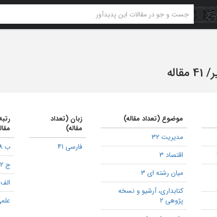
ر
/
41 مقاله
موضوع (تعداد مقاله)
زبان (تعداد
رتبه
مقاله)
مقال
مدیریت 32
فارسی 41
ب 28
اقتصاد 3
ج 2
میان رشته ای 3
الف 2
كتابداری، آرشیو و نسخه
پژوهی 2
علمی