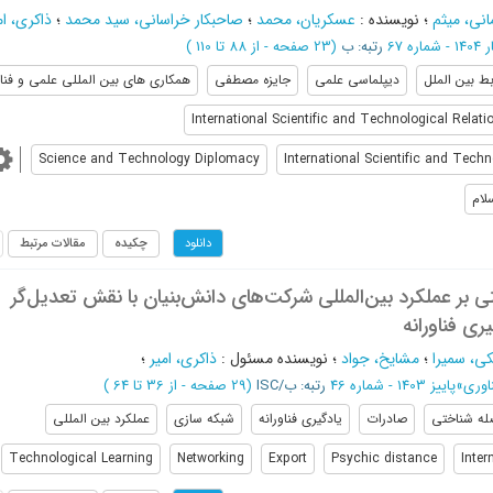
انی، میثم
؛
نویسنده
:
عسکریان، محمد
؛
صاحبکار خراسانی، سید محمد
؛
ذاکری، ام
- شماره 67
رتبه: ب
(‎23 صفحه -
از 88 تا 110
)
بط بین الملل
دیپلماسی علمی
جایزه مصطفی
همکاری های بین المللی علمی و فناو
International Scientific and Technological Relati
Science and Technology Diplomacy
International Scientific and Tech
لام
چکیده
مقالات مرتبط
دانلود
ی بر عملکرد بین‌المللی شرکت‌های دانش‌بنیان با نقش تعدیل‌گر
ری فناورانه
ی، سمیرا
؛
مشایخ، جواد
؛
نویسنده مسئول
:
ذاکری، امیر
؛
اوری
»
پاییز 1403 - شماره 46
رتبه: ب/ISC
(‎29 صفحه -
از 36 تا 64
)
له شناختی
صادرات
یادگیری فناورانه
شبکه سازی
عملکرد بین المللی
Technological Learning
Networking
Export
Psychic distance
Inter