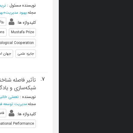
نویسنده مسئول
:
نریم
مجله
:
بهبود مدیریت
»
بهار 1404 
روا
کلیدواژه ها
:
ons
Mustafa Prize
nological Cooperation
جایزه علمی
جهان اس
7.
تأثیر فاصله شناخت
شبکه‌سازی و یادگی
نویسنده
:
نعمتی خانیک
مجله
:
مدیریت توسعه فن
فاص
کلیدواژه ها
:
national Performance