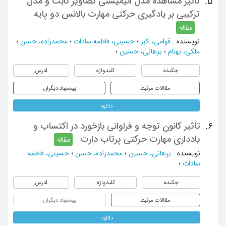
تاثیر مشاهده مدل انیمیشنی تصاویر ثابت و مدل
5.
ترکیبی بر یادگیری حرکتی مهارت بالانس دو پایه
مقاله
نویسنده
:
قوامی، اکبر
؛
حسینی، فاطمه سادات
؛
محمدزاده، حسن
؛
ملکی، بهنام
؛
برهانی، حسین
؛
چکیده
کلیدواژه
آدرس
مقالات مرتبط
پیشنهاد دیگران
دانلود
تأثیر کانون توجه و فراوانی بازخورد در اکتساب و
6.
یادداری مهارت حرکتی پرتاب دارت
مقاله
نویسنده
:
برهانی، حسین
؛
محمدزاده، حسن
؛
حسینی، فاطمه
سادات
؛
چکیده
کلیدواژه
آدرس
مقالات مرتبط
پیشنهاد دیگران
دانلود