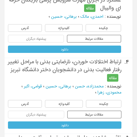
ای والیبال
مقاله
نویسنده
:
احمدی، مالک
؛
برهانی، حسین
؛
چکیده
کلیدواژه
آدرس
مقالات مرتبط
پیشنهاد دیگران
دانلود
ارتباط اختلالات خوردن، نارضایتی بدنی با مراحل تغییر
4.
رفتار فعالیت بدنی در دانشجویان دختر دانشگاه تبریز
مقاله
نویسنده
:
محمدزاده، حسن
؛
برهانی، حسین
؛
قوامی، اکبر
؛
محمودی، زهرا
؛
چکیده
کلیدواژه
آدرس
مقالات مرتبط
پیشنهاد دیگران
دانلود