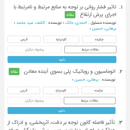
تاثیر فشار روانی بر توجه به منابع مرتبط و نامرتبط با
1.
اجرای پرش ارتفاع
مقاله
نویسنده مسئول
:
احمدی، مالک
؛
نویسنده
:
کاشف، سید محمد
؛
برهانی، حسین
؛
چکیده
کلیدواژه
آدرس
مقالات مرتبط
پیشنهاد دیگران
دانلود
اتوماسیون و روباتیک پلی بسوی آینده معادن
2.
مقاله
نویسنده
:
برهانی، حسین
؛
چکیده
کلیدواژه
آدرس
مقالات مرتبط
پیشنهاد دیگران
دانلود
تأثیر فاصله کانون توجه بر دقت، اثربخشی، و ادراک از
3.
عملکرد در اجرای مهارت سرویس پرشی بازیکنان حرفه