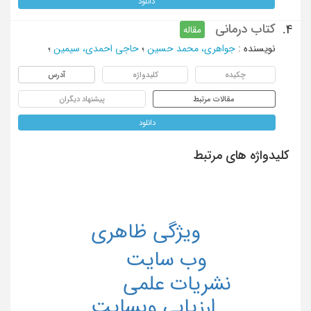
دانلود
کتاب درمانی
4.
مقاله
نویسنده
:
جواهری، محمد حسین
؛
حاجی احمدی، سیمین
؛
چکیده
کلیدواژه
آدرس
مقالات مرتبط
پیشنهاد دیگران
دانلود
کلیدواژه های مرتبط
ویژگی ظاهری
وب سایت
نشریات علمی
ارزیابی وب⁮سایت