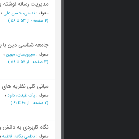
مدیریت رسانه نوشته 
معرف
:
نعمتی، حسن علی
؛
(‎4 صفحه -
از 53 تا 56
)
جامعه شناسی دین با بو
معرف
:
سیرویسان، مهین
؛
(‎3 صفحه -
از 57 تا 59
)
مبانی کلی نظریه های ار
معرف
:
پاک طینت، داود
؛
(‎2 صفحه -
از 60 تا 61
)
نگاه کاربردی به دانش ر
معرف
:
ناظمی یگانه، فاطمه
؛