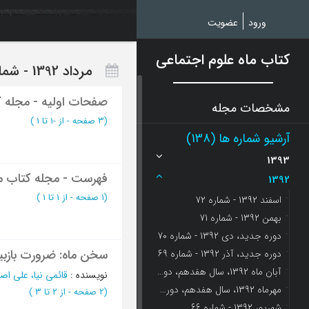
Ski
t
ورود
عضویت
mai
conten
کتاب ماه علوم اجتماعی
مرداد 1392 - شماره 65
صفحات اولیه - مجله ک
مشخصات مجله
(‎3 صفحه -
از -1 تا 1
)
آرشیو شماره ها (138)
1393
فهرست - مجله کتاب ما
1392
(‎1 صفحه -
از 1 تا 1
)
اسفند 1392 - شماره 72
بهمن 1392 - شماره 71
دوره جدید، دی 1392 - شماره 70
سخن ماه: ضرورت بازبین
دوره جدید، آذر 1392 - شماره 69
آبان ماه 1392، سال هفدهم، دوره جدید- شماره -68
نویسنده
:
قائمی نیا، علی اص
مهرماه 1392، سال هفدهم، دوره جدید- شماره -67
(‎2 صفحه -
از 2 تا 3
)
شهریور 1392 - شماره 66