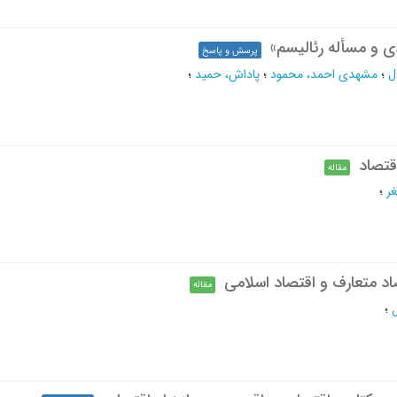
و مسأله رئالیسم»
پرسش و پاسخ
ل
؛
مشهدی احمد، محمود
؛
پاداش، حمید
؛
قتصاد
مقاله
غر
؛
صاد متعارف و اقتصاد اسلامی
مقاله
؛