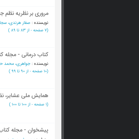
مروری بر نظریه نظم ج
نویسنده
:
صفار هرندی، سجا
(‎7 صفحه -
از 83 تا 89
)
کتاب درمانی - مجله کت
نویسنده
:
جواهری، محمد ح
(‎10 صفحه -
از 90 تا 99
)
همایش ملی عشایر، نظم 
(‎1 صفحه -
از 100 تا 100
)
پیشخوان - مجله کتاب 