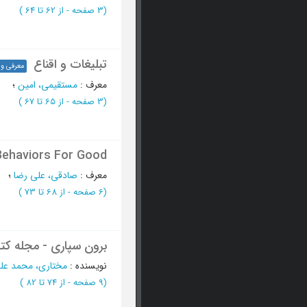
(‎3 صفحه -
از 62 تا 64
)
تبلیغات و اقناع
معرفی و 
معرف
:
مستقیمی، امین
؛
(‎3 صفحه -
از 65 تا 67
)
ing: Influencing Behaviors For Good
معرف
:
صادقی، علی رضا
؛
(‎6 صفحه -
از 68 تا 73
)
برون سپاری - مجله کتا
نویسنده
:
مختاری، محمد عل
(‎9 صفحه -
از 74 تا 82
)