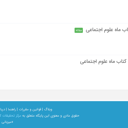
مقاله
کتاب ماه علوم اجتماعی
وبلاگ |
قوانین و مقررات |
راهنما |
دربار
حقوق مادی و معنوی اين پايگاه متعلق به
مرکز تحقیقات ک
«میزبانی