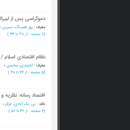
دموکراسی پس از لیبرا
معرف
:
پور همرنگ، نسرین
؛
(‎6 صفحه -
از 38 تا 43
)
نظام اقتصادی اسلام / 
معرف
:
اختیاری، محسن
؛
(‎5 صفحه -
از 44 تا 48
)
اقتصاد رسانه: نظریه و ک
ناقد
:
بی بک آبادی، غزال
؛
(‎4 صفحه -
از 49 تا 52
)