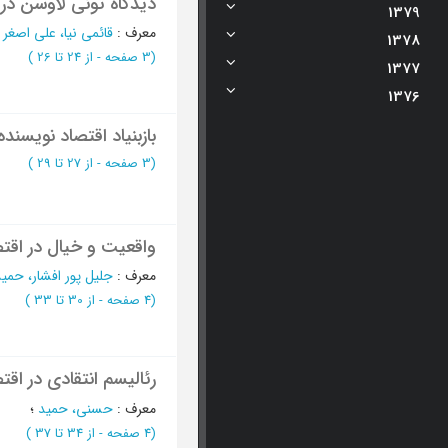
دیدگاه تونی لاوسن در د
1379
معرف
:
قائمی نیا، علی اصغر
؛
1378
(‎3 صفحه -
از 24 تا 26
)
1377
1376
بازبنیاد اقتصاد نویسند
(‎3 صفحه -
از 27 تا 29
)
واقعیت و خیال در اقتص
معرف
:
جلیل پور افشار، حمی
(‎4 صفحه -
از 30 تا 33
)
رئالیسم انتقادی در اق
معرف
:
حسنی، حمید
؛
(‎4 صفحه -
از 34 تا 37
)