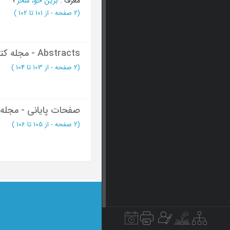
معرف
:
برین خو، سحر
؛
(‎2 صفحه -
از 101 تا 102
)
Abstracts - مجله کتاب ماه علوم اجتماعی
(‎2 صفحه -
از 103 تا 104
)
صفحات پایانی - مجله 
(‎2 صفحه -
از 105 تا 106
)