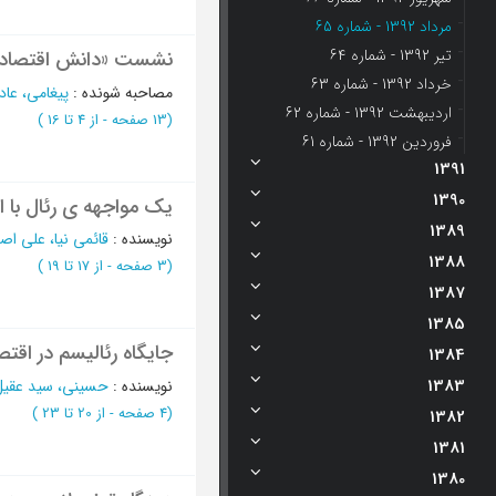
مرداد 1392 - شماره 65
تیر 1392 - شماره 64
نشست «دانش اقتصادی 
خرداد 1392 - شماره 63
مصاحبه شونده
:
پیغامی، عاد
اردیبهشت 1392 - شماره 62
(‎13 صفحه -
از 4 تا 16
)
فروردین 1392 - شماره 61
1391
1390
یک مواجهه ی رئال با ا
1389
نویسنده
:
قائمی نیا، علی اص
1388
(‎3 صفحه -
از 17 تا 19
)
1387
1385
جایگاه رئالیسم در اقت
1384
1383
نویسنده
:
حسینی، سید عقیل
(‎4 صفحه -
از 20 تا 23
)
1382
1381
1380