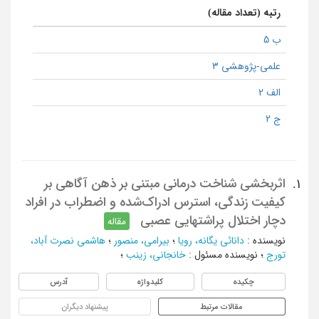
رتبه (تعداد مقاله)
ب 5
علمی-پژوهشی 3
الف 2
ج 2
اثربخشی شناخت درمانی مبتنی بر ذهن آگاهی بر
1.
کیفیت زندگی، استرس ادراک‌شده و اضطراب در افراد
دچار اختلال پراشتهایی عصبی
مقاله
نویسنده
:
دانائی یگانه، رویا
؛
بیرامی، منصور
؛
هاشمی نصرت آباد،
تورج
؛
نویسنده مسئول
:
خانجانی، زینب
؛
چکیده
کلیدواژه
آدرس
مقالات مرتبط
پیشنهاد دیگران