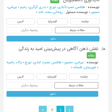
مقاله
نویسنده
:
هاشمی نصرت‌آبادی، تورج
؛
بدری گرگری، رحیم
؛
بیرامی،
منصور
؛
نویسنده مسئول
:
روحانی مجد، احد
؛
چکیده
کلیدواژه
آدرس
مقالات مرتبط
پیشنهاد دیگران
دانلود
نقش ذهن آگاهی در پیش‌بینی امید به زندگی
10.
مقاله
نویسنده
:
بیرامی، منصور
؛
هاشمی نصرت ابادی، تورج
؛
پاک، راضیه
؛
جوربنیان، افسانه
؛
چکیده
کلیدواژه
آدرس
مقالات مرتبط
پیشنهاد دیگران
دانلود
2
1