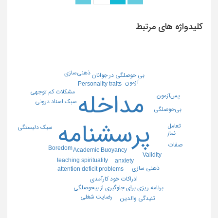
کلیدواژه های مرتبط
ذهنی‌سازی
بی حوصلگی در جوانان
آزمون
Personality traits
مشکلات کم توجهی
مداخله
پس‌آزمون
سبک اسناد درونی
بی‌حوصلگی
پرسشنامه
تعامل
سبک دلبستگی
نماز
صفات
Boredom
Academic Buoyancy
Validity
teaching spirituality
anxiety
ذهنی سازی
attention deficit problems
ادراکات خود کارآمدی
برنامه ریزی برای جلوگیری از بیحوصلگی
رضایت شغلی
تنیدگی والدین