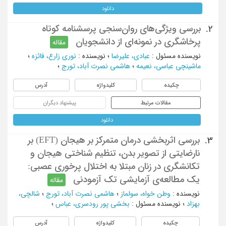
دانلود
بررسی ویژگی‌های روان‌سنجی پرسشنامه کوتاه
2.
پرخاشگری در نمونه‌ای از دانشجویان
مقاله
نویسنده مسئول
:
عبادی، علیرضا
؛
نویسنده
:
نوری زارع، فائزه
؛
ماشینچی عباسی، نعیمه
؛
هاشمی نصرت آباد، تورج
؛
چکیده
کلیدواژه
آدرس
مقالات مرتبط
پیشنهاد دیگران
دانلود
بررسی اثربخشی درمان متمرکز بر هیجان (EFT) بر
3.
نارضایتی از تصویر بدن، تنظیم شناختی هیجان و
تکانشگری در زنان مبتلا به اختلال پرخوری عصبی:
یک مطالعه‌ی آزمایشی تک آزمودنی
مقاله
نویسنده
:
وطن خواه، سولماز
؛
هاشمی نصرت آباد، تورج
؛
شالچی،
بهزاد
؛
نویسنده مسئول
:
بخشی پور رودسری، عباس
؛
چکیده
کلیدواژه
آدرس