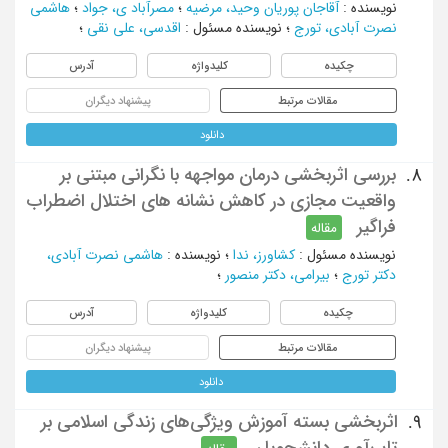
نویسنده
:
آقاجان پوریان وحید، مرضیه
؛
مصرآباد ی، جواد
؛
هاشمی
نصرت آبادی، تورج
؛
نویسنده مسئول
:
اقدسی، علی نقی
؛
چکیده
کلیدواژه
آدرس
مقالات مرتبط
پیشنهاد دیگران
دانلود
بررسی اثربخشی درمان مواجهه با نگرانی مبتنی بر
8.
واقعیت مجازی در کاهش نشانه های اختلال اضطراب
فراگیر
مقاله
نویسنده مسئول
:
کشاورز، ندا
؛
نویسنده
:
هاشمی نصرت آبادی،
دکتر تورج
؛
بیرامی، دکتر منصور
؛
چکیده
کلیدواژه
آدرس
مقالات مرتبط
پیشنهاد دیگران
دانلود
اثربخشی بسته آموزش ویژگی‌های زندگی اسلامی بر
9.
تاب‌آوری دانشجویان