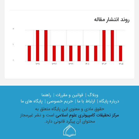
روند انتشار مقاله
2
1
0
1391
1397
1399
1401
1403
1405
وبلاگ |
قوانین و مقررات |
راهنما
درباره پایگاه |
ارتباط با ما |
حریم خصوصی |
پایگاه های ما
حقوق مادی و معنوی اين پايگاه متعلق به
مرکز تحقیقات کامپیوتری علوم اسلامی
است و نشر غیرمجاز
محتوای آن پیگرد قانونی دارد.