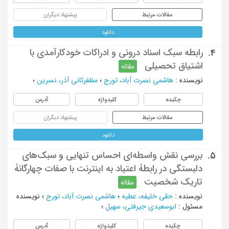
مقالات مرتبط
پیشنهاد دیگران
دانلود
رابطه سبک اسناد درونی و ادراکات خودکارآمدی با
4.
اشتیاق تحصیلی
مقاله
نویسنده
:
هاشمی نصرت آباد، تورج
؛
مظفرثانی آذر، نسرین
؛
چکیده
کلیدواژه
آدرس
مقالات مرتبط
پیشنهاد دیگران
دانلود
بررسی نقش واسطه‌ای احساس تنهایی و سبک‌های
5.
دلبستگی در رابطۀ اعتیاد به اینترنت با صفات چهارگانۀ
تاریک شخصیت
مقاله
نویسنده
:
حقی خلیفه، عطیه
؛
هاشمی نصرت آباد، تورج
؛
نویسنده
مسئول
:
ابوسعیدی جیرفتی، سهیل
؛
چکیده
کلیدواژه
آدرس