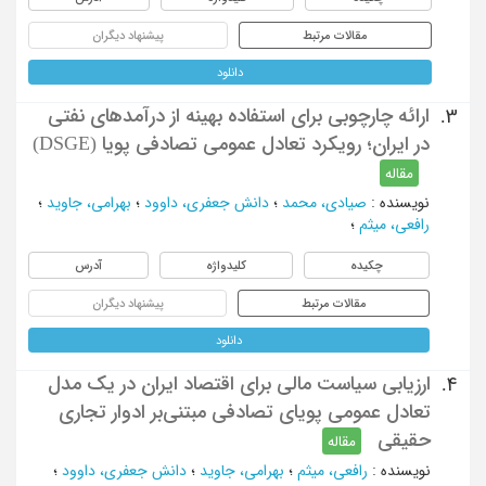
مقالات مرتبط
پیشنهاد دیگران
دانلود
ارائه چارچوبی برای استفاده بهینه از درآمدهای نفتی
3.
در ایران؛ رویکرد تعادل عمومی تصادفی پویا (DSGE)
مقاله
نویسنده
:
صیادی، محمد
؛
دانش جعفری، داوود
؛
بهرامی، جاوید
؛
رافعی، میثم
؛
چکیده
کلیدواژه
آدرس
مقالات مرتبط
پیشنهاد دیگران
دانلود
ارزیابی سیاست مالی برای اقتصاد ایران در یک مدل
4.
تعادل عمومی پویای تصادفی مبتنی‌بر ادوار تجاری
حقیقی
مقاله
نویسنده
:
رافعی، میثم
؛
بهرامی، جاوید
؛
دانش جعفری، داوود
؛