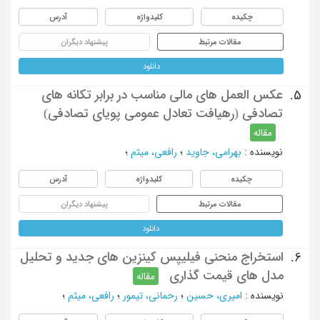
چکیده
کلیدواژه
آدرس
مقالات مرتبط
پیشنهاد دیگران
دانلود
عکس العمل های مالی مناسب در برابر تکانه های
5.
تصادفی (رهیافت تعادل عمومی پویای تصادفی)
مقاله
نویسنده
:
بهرامی، جاوید
؛
رافعی، میثم
؛
چکیده
کلیدواژه
آدرس
مقالات مرتبط
پیشنهاد دیگران
دانلود
استخراج منحنی فیلیپس کینزین های جدید و تحلیل
6.
مدل های قیمت گذاری
مقاله
نویسنده
:
امیری، حسین
؛
رحمانی، تیمور
؛
رافعی، میثم
؛