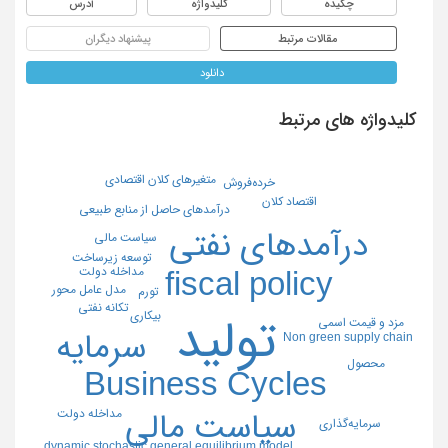
چکیده
کلیدواژه
آدرس
مقالات مرتبط
پیشنهاد دیگران
دانلود
کلیدواژه های مرتبط
متغیرهای کلان اقتصادی
خرده‌فروش
اقتصاد کلان
درآمدهای حاصل از منابع طبیعی
درآمدهای نفتی
سیاست مالی
توسعه زیرساخت
مداخله دولت
fiscal policy
مدل عامل محور
تورم
تکانه نفتی
بیکاری
تولید
مزد و قیمت اسمی
سرمایه
Non green supply chain
محصول
Business Cycles
مداخله دولت
سیاست مالی
سرمایه‌گذاری
dynamic stochastic general equilibrium model