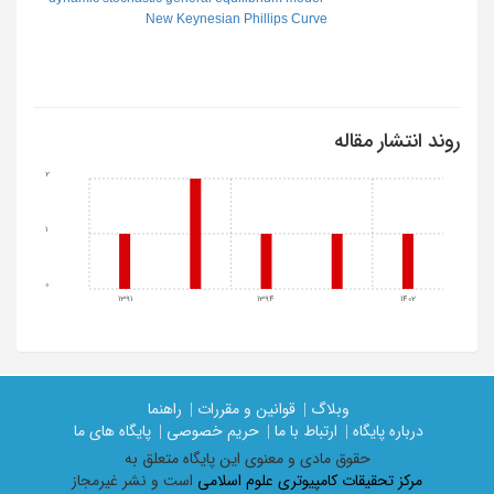
New Keynesian Phillips Curve
روند انتشار مقاله
2
1
0
1391
1394
1402
وبلاگ |
قوانین و مقررات |
راهنما
درباره پایگاه |
ارتباط با ما |
حریم خصوصی |
پایگاه های ما
حقوق مادی و معنوی اين پايگاه متعلق به
مرکز تحقیقات کامپیوتری علوم اسلامی
است و نشر غیرمجاز