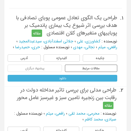
طراحی یک الگوی تعادل عمومی پویای تصادفی با
1.
هدف بررسی اثر شیوع یک بیماری پاندمیک بر
پویایی‏های متغیرهای کلان اقتصادی
مقاله
نویسنده
:
کشاورزی، علی
؛
جلائی اسفندآبادی، سیدعبدالمجید
؛
رافعی، میثم
؛
نجاتی، مهدی
؛
نویسنده مسئول
:
حری، حمیدرضا
؛
چکیده
کلیدواژه
آدرس
مقالات مرتبط
پیشنهاد دیگران
دانلود
طراحی مدلی برای بررسی تاثیر مداخله دولت در
2.
رقابت بین زنجیره تامین سبز و غیرسبز عامل محور
مقاله
نویسنده
:
محرمی، محمد تقی
؛
رافعی، میثم
؛
نویسنده مسئول
:
صیادی، محمد کاظم
؛
چکیده
کلیدواژه
آدرس