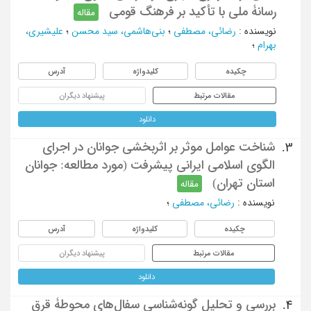
رسانۀ ملی با تأکید بر فرهنگ قومی
مقاله
نویسنده
:
رضائی، مصطفی
؛
بنی‌هاشمی، سید محسن
؛
علیشیری،
بهرام
؛
چکیده
کلیدواژه
آدرس
مقالات مرتبط
پیشنهاد دیگران
دانلود
شناخت عوامل موثر بر اثربخشی جوانان در اجرای
3.
الگوی اسلامی ایرانی پیشرفت (مورد مطالعه: جوانان
استان تهران)
مقاله
نویسنده
:
رضائی، مصطفی
؛
چکیده
کلیدواژه
آدرس
مقالات مرتبط
پیشنهاد دیگران
دانلود
بررسی و تحلیل گونه‌شناسی سفال‌های محوطۀ قرق
4.