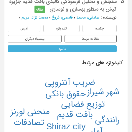
سنجش و تحلیل فرسودگی کالبدی بافت قدیم جزیره
5.
کیش به منظور بهسازی و نوسازی
مقاله
نویسنده
:
صادقی، محمد
؛
قاسمی، فروغ
؛
محمد نژاد، مریم
؛
چکیده
کلیدواژه
آدرس
مقالات مرتبط
پیشنهاد دیگران
دانلود
کلیدواژه های مرتبط
ضریب آنتروپی
شهر شیراز
حقوق بانکی
توزیع فضایی
منحنی لورنز
بافت قدیم
رانندگی
تصادفات
Shiraz city
آمار