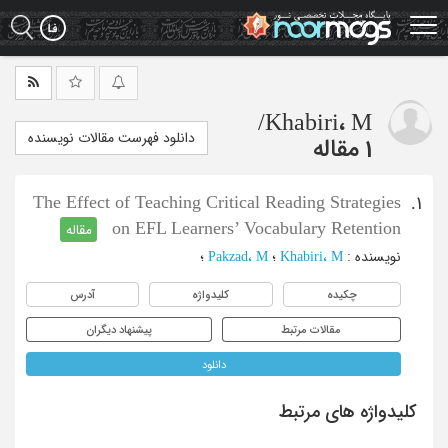
Ski
t
mai
conten
/
Khabiri، M
دانلود فهرست مقالات نویسنده
1 مقاله
The Effect of Teaching Critical Reading Strategies
1.
on EFL Learners’ Vocabulary Retention
مقاله
نویسنده
:
Khabiri، M
؛
Pakzad، M
؛
چکیده
کلیدواژه
آدرس
مقالات مرتبط
پیشنهاد دیگران
دانلود
کلیدواژه های مرتبط