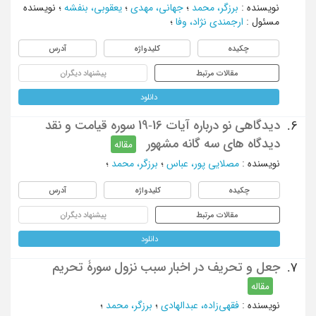
نویسنده
:
برزگر، محمد
؛
جهانی، مهدی
؛
یعقوبی، بنفشه
؛
نویسنده
مسئول
:
ارجمندی نژاد، وفا
؛
چکیده
کلیدواژه
آدرس
مقالات مرتبط
پیشنهاد دیگران
دانلود
دیدگاهی نو درباره آیات 16-19 سوره قیامت و نقد
6.
دیدگاه های سه گانه مشهور
مقاله
نویسنده
:
مصلایی پور، عباس
؛
برزگر، محمد
؛
چکیده
کلیدواژه
آدرس
مقالات مرتبط
پیشنهاد دیگران
دانلود
جعل و تحریف در اخبار سبب نزول سورۀ تحریم
7.
مقاله
نویسنده
:
فقهی‌زاده، عبدالهادی
؛
برزگر، محمد
؛