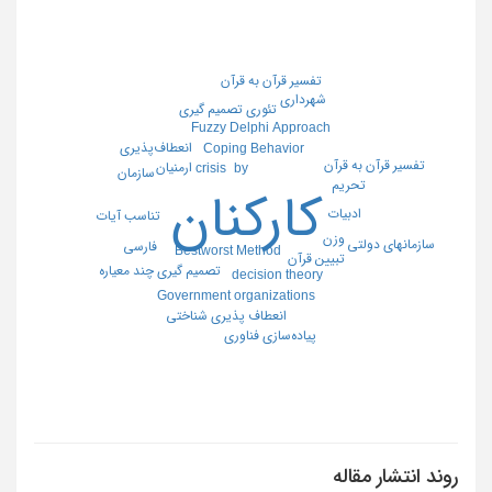
تفسیر قرآن به قرآن
شهرداری
تئوری تصمیم گیری
Fuzzy Delphi Approach
انعطاف‌پذیری
Coping Behavior
تفسیر قرآن به قرآن
ارمنیان
crisis
by
سازمان
تحریم
کارکنان
ادبیات
تناسب آیات
وزن
سازمانهای دولتی
فارسی
Bestworst Method
تبیین قرآن
تصمیم گیری چند معیاره
decision theory
Government organizations
انعطاف پذیری شناختی
پیاده‌سازی فناوری
روند انتشار مقاله