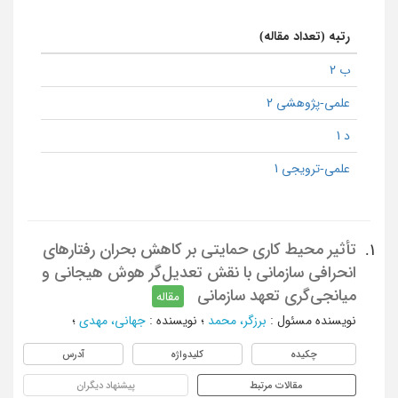
رتبه (تعداد مقاله)
ب 2
علمی-پژوهشی 2
د 1
علمی-ترویجی 1
تأثیر محیط کاری حمایتی بر کاهش بحران رفتارهای
1.
انحرافی سازمانی با نقش تعدیل‌گر هوش هیجانی و
میانجی‌گری تعهد سازمانی
مقاله
نویسنده مسئول
:
برزگر، محمد
؛
نویسنده
:
جهانی، مهدی
؛
چکیده
کلیدواژه
آدرس
مقالات مرتبط
پیشنهاد دیگران