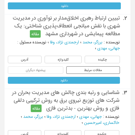
دانلود
تبیین ارتباط رهبری اخلاق‌مدار بر نوآوری در مدیریت
2.
شهری با نقش میانجی انعطاف‌پذیری شناختی: یک
مطالعه پیمایشی در شهرداری مشهد
مقاله
نویسنده
:
برزگر، محمد
؛
ارجمندی نژاد، وفا
؛
نویسنده مسئول
:
جهانی، مهدی
؛
چکیده
کلیدواژه
آدرس
مقالات مرتبط
پیشنهاد دیگران
دانلود
شناسایی و رتبه بندی چالش های مدیریت بحران در
3.
شرکت های توزیع نیروی برق به روش ترکیبی دلفی
فازی و روش بهترین - بدترین فازی
مقاله
نویسنده
:
جهانی، مهدی
؛
ارجمندی نژاد، وفا
؛
برزگر، محمد
؛
خاکساری، امیرحسین
؛
چکیده
کلیدواژه
آدرس