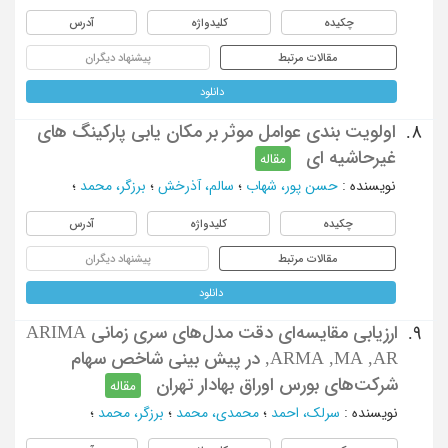
چکیده
کلیدواژه
آدرس
مقالات مرتبط
پیشنهاد دیگران
دانلود
اولویت بندی عوامل موثر بر مکان یابی پارکینگ های
8.
غیرحاشیه ای
مقاله
نویسنده
:
حسن پور، شهاب
؛
سالم، آذرخش
؛
برزگر، محمد
؛
چکیده
کلیدواژه
آدرس
مقالات مرتبط
پیشنهاد دیگران
دانلود
ارزيابي مقايسه‌اي دقت مدل‌هاي سري زماني ARIMA
9.
,ARMA ,MA ,AR در پيش بيني شاخص سهام
شرکت‌هاي بورس اوراق بهادار تهران
مقاله
نویسنده
:
سرلک، احمد
؛
محمدی، محمد
؛
برزگر، محمد
؛