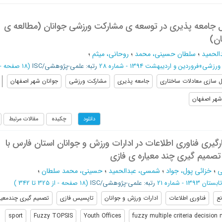
 جامعه پذیری در توسعه ی مشارکت ورزشی جوانان (مطالعه ی
ان)
لحمید
؛
سلطان حسینی، محمد
؛
روحانی، میثم
؛
 ورزشی
»
فروردین و اردیبهشت 1394 - شماره 28
رتبه: علمی-پژوهشی/ISC
(‎18 صفحه -
 سازی معادلات ساختاری
جامعه پذيري
مشارکت ورزشي
جوانان شهر اصفهان
شهر اصفهان
چکیده
مقالات مرتبط
دانلود
رگیری فناوری اطلاعات در ادارات ورزش و جوانان استان فارس با
 تصمیم گیری چند معیاره ی فازی
ی
؛
خزائی پول، جواد
؛
شمسی، عبدالحمید
؛
حسینی، محمد سلطان
؛
تابستان 1393 - شماره 21
رتبه: علمی-پژوهشی/ISC
(‎18 صفحه -
از 325 تا 342
)
نع
فناوري اطلاعات
ادارات ورزش و جوانان
تاپسيس فازي
تصميم گيري چندمعيار
sport
Fuzzy TOPSIS
Youth Offices
fuzzy multiple criteria decision