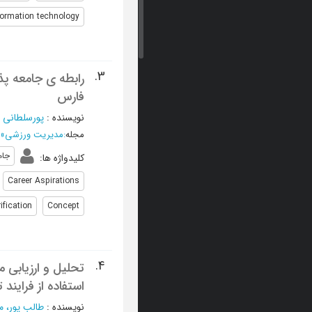
formation technology
3.
رابطه ی جامعه پذ
فارس
نویسنده
:
پورسلطانی 
مجله
:
مدیریت ورزشی
»
جام
کلیدواژه ها
:
Career Aspirations
ification
Concept
4.
تحلیل و ارزیابی م
استفاده از فرایند ت
نویسنده
:
طالب پور، 