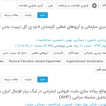
In
فناوری اطلاعات و ارتباطات
فنی
کاربرد فناوری اطلاعات
چکیده
مقالات مرتبط
دانلود
یری سازمانی و آرزوهای شغلی کارمندان اداره ی کل تربیت بدنی 
زرندی، حسین
؛
عسگری، بهمن
؛
شمسی، عبدالحمید
؛
بهار 1393 - شماره 20
رتبه: علمی-پژوهشی/ISC
(‎14 صفحه -
از 75 تا 88
)
عه پذیری سازمانی
خودانگاره
کارمندان
آرزوهای شغلی
ادارة کل تربیت بدنی
ees
Physical Education General Department
Organizational Socialization
self pur
چکیده
مقالات مرتبط
دانلود
وانع پیاده سازی بلیت فروشی اینترنتی در لیگ برتر فوتبال ایران با
حلیل سلسله مراتبی (AHP)
مهدی
؛
خزائی پول، جواد
؛
شمسی، عبدالحمید
؛
روحانی، میثم
؛