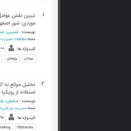
1.
تبیین نقش عوامل
موردی: شهر اصفه
نویسنده
:
شمسی، عبدا
مجله
:
مطالعات مدیریت
مدل
کلیدواژه ها
:
جوانان
پژوهش
2.
تحلیل موانع به کا
استفاده از رویکرد
نویسنده
:
صنایعی، عل
مجله
:
مدیریت ورزشی
»
موا
کلیدواژه ها
:
 making
Obstacles