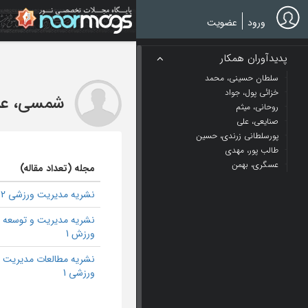
Ski
t
ورود
عضویت
mai
conten
پدیدآوران همکار
سلطان حسینی، محمد
خزائی پول، جواد
شمسی، عب
روحانی، میثم
صنایعی، علی
پورسلطانی زرندی، حسین
طالب پور، مهدی
عسگری، بهمن
مجله (تعداد مقاله)
نشریه مدیریت ورزشی 2
نشریه مدیریت و توسعه
ورزش 1
نشریه مطالعات مدیریت
ورزشی 1