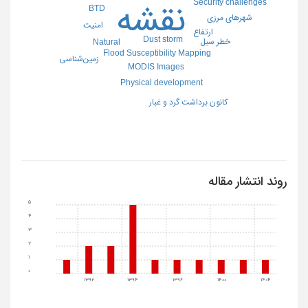
Security challenges
نقشه
BTD
شهرهای مرزی
امنیت
ارتفاع
Dust storm
خطر سیل
Natural
Flood Susceptibility Mapping
زمین‌شناسی
MODIS Images
Physical development
کانون برداشت گرد و غبار
روند انتشار مقاله
5
4
3
2
1
0
1392
1394
1396
1400
1404