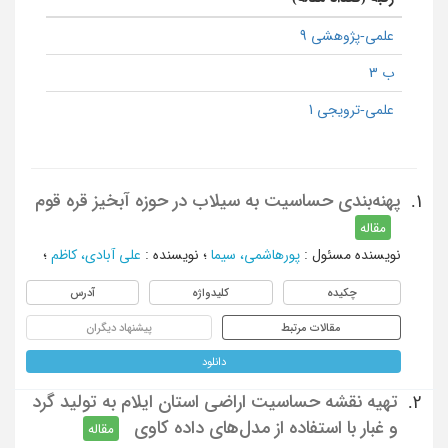
علمی-پژوهشی 9
ب 3
علمی-ترویجی 1
پهنه‌بندی حساسیت به سیلاب در حوزه آبخیز قره قوم
1.
مقاله
نویسنده مسئول
:
پورهاشمی، سیما
؛
نویسنده
:
علی آبادی، کاظم
؛
چکیده
کلیدواژه
آدرس
مقالات مرتبط
پیشنهاد دیگران
دانلود
تهیه نقشه حساسیت اراضی استان ایلام به تولید گرد
2.
و غبار با استفاده از مدل‌های داده کاوی
مقاله