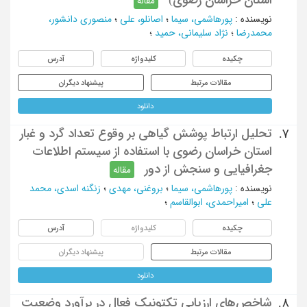
مقاله
نویسنده
:
پورهاشمی، سیما
؛
اصانلو، علی
؛
منصوری دانشور،
محمدرضا
؛
نژاد سلیمانی، حمید
؛
چکیده
کلیدواژه
آدرس
مقالات مرتبط
پیشنهاد دیگران
دانلود
تحلیل ارتباط پوشش گیاهی بر وقوع تعداد گرد و غبار
7.
استان خراسان رضوی با استفاده از سیستم اطلاعات
جغرافیایی و سنجش از دور
مقاله
نویسنده
:
پورهاشمی، سیما
؛
بروغنی، مهدی
؛
زنگنه اسدی، محمد
علی
؛
امیراحمدی، ابوالقاسم
؛
چکیده
کلیدواژه
آدرس
مقالات مرتبط
پیشنهاد دیگران
دانلود
شاخص‌های ارزیابی تکتونیک فعال در برآورد وضعیت
8.