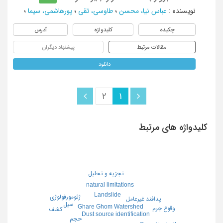
نویسنده
:
عباس نیا، محسن
؛
طاوسی، تقی
؛
پورهاشمی، سیما
؛
چکیده
کلیدواژه
آدرس
مقالات مرتبط
پیشنهاد دیگران
دانلود
2
1
کلیدواژه های مرتبط
تجزیه و تحلیل
natural limitations
Landslide
ژئومورفولوژی
پدافند غیرعامل
سیل
Ghare Ghom Watershed
وقوع جرم
کشف
Dust source identification
حجم