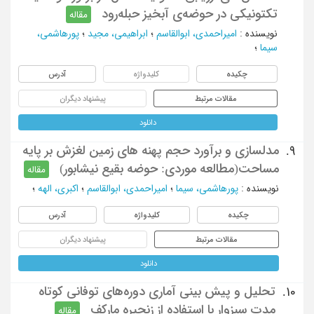
تکتونیکی در حوضه‌ی آبخیز حبله‌رود
مقاله
نویسنده
:
امیراحمدی، ابوالقاسم
؛
ابراهیمی، مجید
؛
پورهاشمی،
سیما
؛
چکیده
کلیدواژه
آدرس
مقالات مرتبط
پیشنهاد دیگران
دانلود
مدلسازی و برآورد حجم پهنه های زمین لغزش بر پایه
9.
مساحت(مطالعه موردی: حوضه بقیع نیشابور)
مقاله
نویسنده
:
پورهاشمی، سیما
؛
امیراحمدی، ابوالقاسم
؛
اکبری، الهه
؛
چکیده
کلیدواژه
آدرس
مقالات مرتبط
پیشنهاد دیگران
دانلود
تحلیل و پیش بینی آماری دوره‌های توفانی کوتاه
10.
مدت سبزوار با استفاده از زنجیره مارکف
مقاله