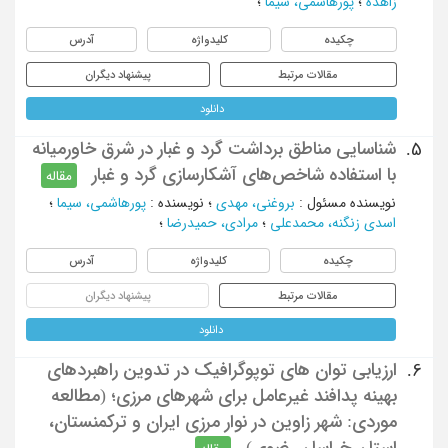
زاهده
؛
پورهاشمی، سیما
؛
چکیده
کلیدواژه
آدرس
مقالات مرتبط
پیشنهاد دیگران
دانلود
شناسایی مناطق برداشت گرد و غبار در شرق خاورمیانه
5.
با استفاده شاخص‌های آشکارسازی گرد و غبار
مقاله
نویسنده مسئول
:
بروغنی، مهدی
؛
نویسنده
:
پورهاشمی، سیما
؛
اسدی زنگنه، محمدعلی
؛
مرادی، حمیدرضا
؛
چکیده
کلیدواژه
آدرس
مقالات مرتبط
پیشنهاد دیگران
دانلود
ارزیابی توان های توپوگرافیک در تدوین راهبردهای
6.
بهینه پدافند غیرعامل برای شهرهای مرزی؛ (مطالعه
موردی: شهر زاوین در نوار مرزی ایران و ترکمنستان،
استان خراسان رضوی)