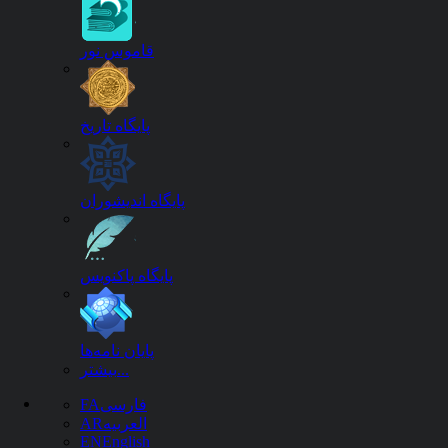
رتبه (تعداد مقاله)
قاموس نور
علمی-پژوهشی 31
علمی-ترویجی 1
1.
پایگاه تاریخ
ار ساختمان بر اساس تابش خورشید در شهر تهران
پایگاه اندیشوران
مقاله
یسنده مسئول
:
اکبری، حسن
؛
نویسنده
:
ابراهیمی، اسماعیل
؛
ه ریزی سکونتگاه های انسانی
»
زمستان 1399 - شماره 53
پایگاه پاکنویس
خورشیدی
قانون کسینوس
نسبت ابعادی و جهت بهینه ساختمان
Cosine
Tehran city
form
Solar Energy
پایان نامه‌ها
دانلود
پیشنهاد دیگران
مقالات مرتبط
چکیده
بیشتر...
2.
فارسی
FA
 سرمایه گذاری و هزینه حقوق صاحبان سهام
العربیه
AR
EN
English