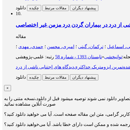
دانلود
پیشنهاد دیگران
مقالات مرتبط
چکیده
10.
ناشی از درد در بیماران گردن درد مزمن غیر اختصاصی
مقاله
ی، اسماعیل
؛
ترکمان، گیتی
؛
امیری، محسن
؛
حمدی، مهدی
؛
له
:
توانبخشی
»
تابستان 1393 - شماره 58
نده
تمرین ایزومتریک حداکثری
دیدگاه های اجتنابی ناشی از درد
دانلود
پیشنهاد دیگران
مقالات مرتبط
چکیده
×
صاویر دانلود نمی شوند توصیه میشود قبل از دانلود،نسخه متنی را به
صورت آنلاین مشاهده نمائید
کاربر گرامی، متن این مقاله
صفحه است. آیا می خواهید دانلود کنید؟
جمه شده و ممکن است دارای خطا باشد. آیا می‌خواهید دانلود کنید؟