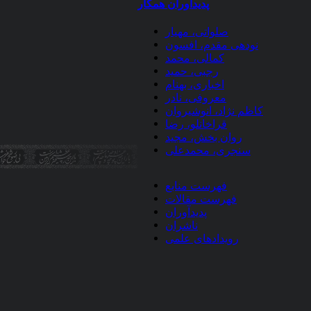
پدیدآوران همکار
صلواتی، مهیار
نودهی مقدم، افسون
کمالی، محمد
رجبی، حمید
اخباری، بهنام
معروفی، نادر
کاظم نژاد، انوشیروان
قراخانلو، رضا
روان بخش، مجید
سنجری، محمدعلی
فهرست منابع
فهرست مقالات
پدیدآوران
ناشران
رویدادهای علمی