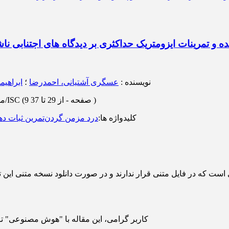
نده و تمرینات ایزومتریک حداکثری بر دیدگاه های اجتنابی 
نویسنده
:
عسگری آشتیانی، احمدرضا
؛
ابراهیم
)
از 29 تا 37
(‎9 صفحه -
رتبه: علمی-پژوهشی/ISC
مج
کلیدواژه ها
:
درد مزمن گردن
تمرین ثبات ده
 است که در فایل متنی قرار ندارند و در صورت دانلود نسخه متنی این ت
کاربر گرامی، این مقاله با "هوش مصنوعی" تر