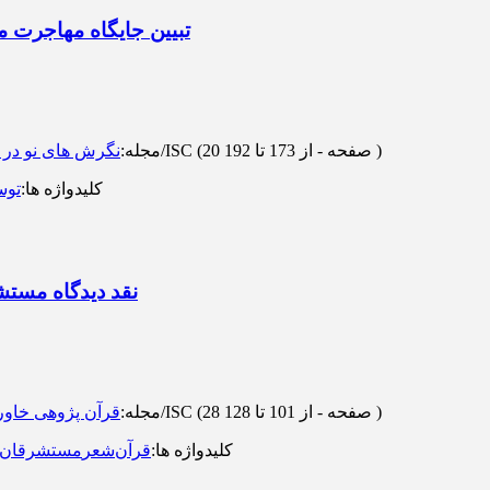
تبیین جایگاه مهاجرت 
)
از 173 تا 192
(‎20 صفحه -
رتبه: علمی-پژوهشی/ISC
مجله
:
نگرش های نو در 
کلیدواژه ها
:
توس
نقد دیدگاه مستشر
)
از 101 تا 128
(‎28 صفحه -
رتبه: علمی-ترویجی/ISC
مجله
:
قرآن پژوهی خاو
کلیدواژه ها
:
قرآن
شعر
مستشرقان