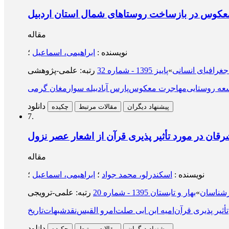
معکوس در بازساخت روستاهای شمال استان اردبیل
مقاله
نویسنده
:
ابراهیمی، اسماعیل
؛
جغرافیای انسانی
»
پاییز 1395 - شماره 32
عه روستایی
مهاجرت معکوس
پارس آباد
بیله سوار
مغان گرمی
دانلود
پیشنهاد دیگران
مقالات مرتبط
چکیده
7.
قان در مورد تأثیر پذیری قرآن از اشعار عصر نزول
مقاله
نویسنده
:
اسکندرلو، محمد جواد
؛
ابراهیمی، اسماعیل
؛
رشناسان
»
بهار و تابستان 1395 - شماره 20
تأثیر پذیری قرآن
امیه ابن ابی صلت
امرو القیس
نقد
شبهات
تاریخ
دانلود
پیشنهاد دیگران
مقالات مرتبط
چکیده