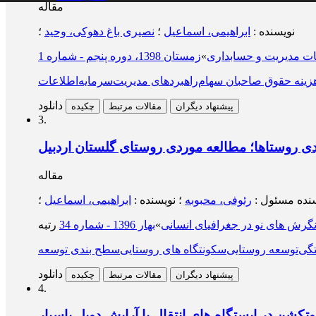
مقاله
نویسنده
:
ابراهیمی، اسماعیل
؛
نصیری باغ دهوکی، وحید
؛
ت مدیریت و حسابداری
»
زمستان 1398، دوره پنجم - شماره 1
زینه حقوق صاحبان سهام
راهبردهای مدیریت
سرمایه
اطلاعات
دانلود
پیشنهاد دیگران
مقالات مرتبط
چکیده
3.
دی روستاها؛ مطالعه موردی روستای گلستان اردبیل
مقاله
نده مسئول
:
رئوفی، محبوبه
؛
نویسنده
:
ابراهیمی، اسماعیل
؛
گرش های نو در جغرافیای انسانی
»
بهار 1396 - شماره 34
تگی
توسعه روستایی
سکونتگاه های روستایی
سطح بندی توسعه
دانلود
پیشنهاد دیگران
مقالات مرتبط
چکیده
4.
وتکشن در ایستگاه های انتقال با آرایش دوبل باسبار