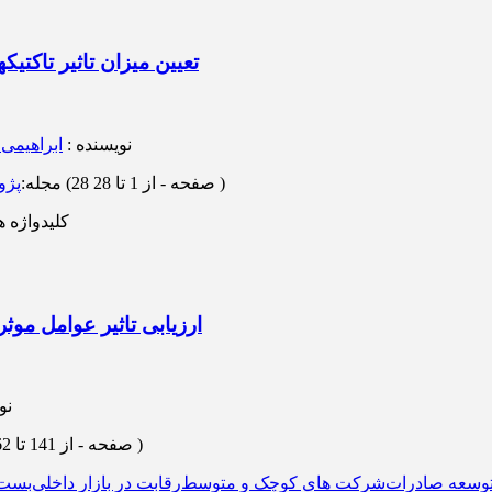
تعیین میزان تاثیر تاکتی
نویسنده
:
ابراهیمی
)
از 1 تا 28
(‎28 صفحه -
مجله
:
پژو
کلیدواژه ه
ارزیابی تاثیر عوامل م
نو
)
از 141 تا 162
(‎22 صفحه -
وسعه صادرات
شرکت های کوچک و متوسط
رقابت در بازار داخلی
بست 