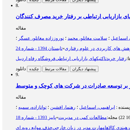
8.
کهای بازاریابی ارتباطی بر رفتار خرید مصرف کنندگان
مقاله
، اسماعیل
؛
سلامت مغانلو، محمد
؛
نوروززاده مغانلو، عسگر
؛
هش های کاربردی در علوم رفتاری
»
تابستان 1394 - شماره 24
ا
:
رفتار خرید
تاکتیکهای بازاریابی ارتباطی
فروشگاه رفاه اردبیل
دانلود
پیشنهاد دیگران
مقالات مرتبط
چکیده
9.
وثر بر توسعه صادرات در شرکت های کوچک و متوسط
مقاله
یسنده
:
ابراهیمی، اسماعیل
؛
رهنما، افشین
؛
توانازاده، سمیه
؛
مجله
:
مطالعات کمی در مدیریت
»
پاییز 1393 - شماره 18
هبندی کالاها
مهارت مدیر در زبان خارجی
حذف موانع رویه ای