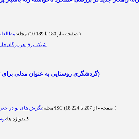
)
از 180 تا 189
(‎10 صفحه -
مجله
:
مطالعات
ﺷﺒﮑﻪ ﺑﺮق ﻫﺮﻣﺰﮔﺎن
ﺧﺎﻣ
گردشگری روستایی به عنوان مدلی برای توسعه روستایی (مطالعه موردی شهرستان گرمسار)
)
از 207 تا 224
(‎18 صفحه -
رتبه: علمی-پژوهشی/ISC
مجله
:
نگرش های نو در جغرا
کلیدواژه ها
:
توس