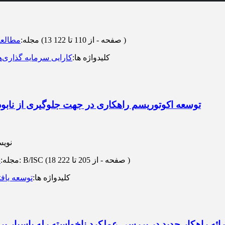
)
از 110 تا 122
(‎13 صفحه -
مجله
:
مطالعا
کلیدواژه ها
:
کارایی سرمایه گذاری
ه
توسعه اکوتوریسم راهکاری در جهت جلوگیری از نابو
نویس
)
از 205 تا 222
(‎18 صفحه -
رتبه: B/ISC
مجله
:
ن
کلیدواژه ها
:
توسعه یاف
رائه راهکار جدید در بررسی عملکرد ناخواسته رله باسبار پر