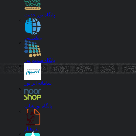
نشریه Journal of Exercise Science and Medicine 1
نشریه مطالعات برنامه ریزی سکونتگاه های انسانی 1
پایگاه نور حدیث
نشریه قرآن پژوهی خاورشناسان 1
نشریه حرکت 1
نشریه پژوهش در علوم ورزشی 1
ویکی نور
موضوع (تعداد مقاله)
پایگاه سمیم نور
حوزه سلامت 26
تربیت بدنی 7
جغرافیا 4
سامانه ابر نور
مدیریت 2
روان‌شناسی 1
میان رشته ای 1
علوم قرآن و حدیث 1
پایگاه نورشاپ
زبان (تعداد مقاله)
پژوهیار
فارسی 42