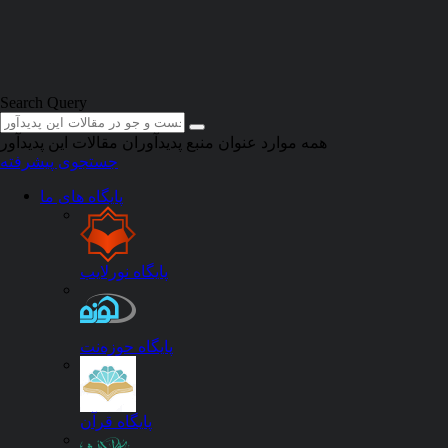
Skip to main content
Search Query
همه موارد
عنوان منبع
پدیدآوران
مقالات این پدیدآور
ابراهیمی، اسماعیل
/
42 مقاله
جستجوی پیشرفته
دانلود فهرست مقالات نویسنده
پایگاه های ما
دانلود فهرست مقالات نویسنده (.xls)
دانلود فهرست مقالات نویسنده (.ris)
مجله (تعداد مقاله)
پایگاه نورلایب
نشریه توانبخشی 26
نشریه نگرش های نو در جغرافیای انسانی 3
نشریه المپیک 3
پایگاه حوزه‌نت
نشریه پژوهش در مدیریت ورزشی و رفتار حرکتی 1
نشریه پژوهش های کاربردی در علوم رفتاری 1
نشریه مطالعات کمی در مدیریت 1
پایگاه قرآن
نشریه مطالعات مدیریت و حسابداری 1
نشریه مطالعات علوم کاربردی در مهندسی 1