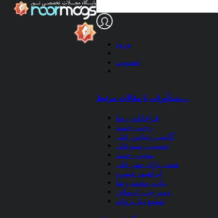
ورود
عضویت
پدیدآورانی با مقالات مرتبط ...
قراخانلو، رضا
رجبی، حمید
گایینی، عباس علی
حسینی، سیدعلی
محبی، حمید
همتی نژاد، مهر علی
ابراهيم، خسرو
بیات، محمد رضا
دمیر چی، ارسلان
شفیع نیا، پروانه