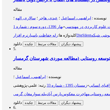
مقاله
نویسنده
:
ابراهیمی، اسماعیل
؛
عبدی، هاجر
؛
سالاری، الهه
؛
 علوم کاربردی در مهندسی
»
بهار 1396، دوره سوم - شماره 1
ﻮﺷﯽ شبکه
ﻧﺮم اﻓﺰارDigSilent
کلیدواژه ها
:
رﻟﻪ ﺣﻔﺎﻇﺖ ﺑﺎﺳﺒﺎر
دانلود
پیشنهاد دیگران
مقالات مرتبط
چکیده
5.
مقاله
نویسنده
:
ابراهیمی، اسماعیل
؛
فیای انسانی
»
زمستان 1395 - شماره 33
عه روستایی
مهاجرت معکوس
پارس آباد
بیله سوار
مغان گرمی
دانلود
پیشنهاد دیگران
مقالات مرتبط
چکیده
6.