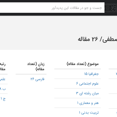
صطفی
/
26 مقاله
موضوع (تعداد مقاله)
زبان (تعداد
رتبه
مقاله)
مقال
جغرافیا 15
فارسی 26
علمی
علوم اجتماعی 6
ب 8
میان رشته ای 3
ج 1
هنر و معماری 1
تربیت بدنی 1