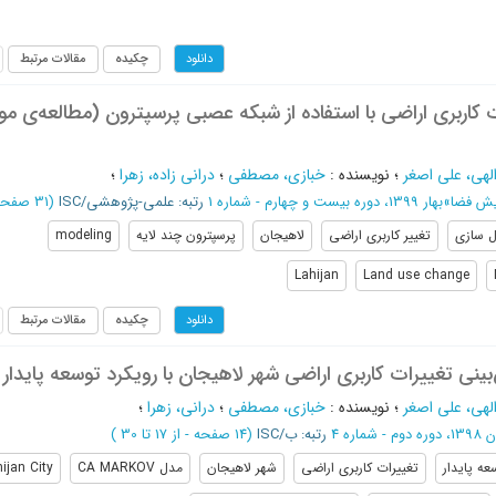
چکیده
مقالات مرتبط
دانلود
 کاربری اراضی با استفاده از شبکه عصبی پرسپترون (مطالعه‌ی مو
لهی، علی اصغر
؛
نویسنده
:
خبازی، مصطفی
؛
درانی زاده، زهرا
؛
ایش فضا
»
بهار 1399، دوره بیست و چهارم - شماره 1
رتبه: علمی-پژوهشی/ISC
(‎31 صفحه -
 سازی
تغییر کاربری اراضی
لاهیجان
پرسپترون چند لایه
modeling
Lahijan
Land use change
چکیده
مقالات مرتبط
دانلود
نی تغییرات کاربری اراضی شهر لاهیجان با رویکرد توسعه پایدار
لهی، علی اصغر
؛
نویسنده
:
خبازی، مصطفی
؛
درانی، زهرا
؛
- شماره 4
رتبه: ب/ISC
(‎14 صفحه -
از 17 تا 30
)
عه پایدار
تغییرات کاربری اراضی
شهر لاهیجان
مدل CA MARKOV
ijan City