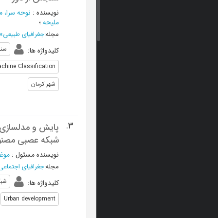
نویسنده
:
نوحه سرا، م
ملیحه
؛
مجله
:
جغرافیای طبیعی
»
سنج
کلیدواژه ها
:
chine Classification
شهر کرمان
3.
پایش و مدلسازی ت
شبکه عصبی مصنو
نویسنده مسئول
:
موغل
مجله
:
جغرافیای اجتماع
شبک
کلیدواژه ها
:
Urban development