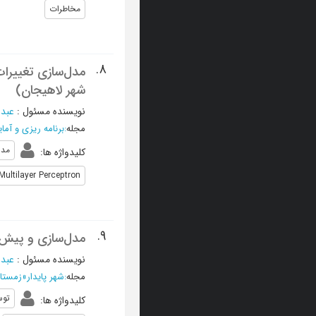
مخاطرات
8.
مدل‌سازی تغییرات
شهر لاهیجان)
نویسنده مسئول
:
عبدا
مجله
:
برنامه ریزی و آم
مدل
کلیدواژه ها
:
Multilayer Perceptron
9.
مدل‌سازی و پیش‌بی
نویسنده مسئول
:
عبدا
مجله
:
شهر پایدار
»
زمستان 1398، دوره دوم 
توس
کلیدواژه ها
: