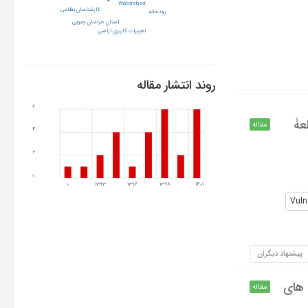
Watershed
کارشناسان نظامی
رودخانه
استان خراسان جنوبی
تغییرات کاربری اراضی
روند انتشار مقاله
6
 مدلELECTRE FUZZY (مطالعۀ
مقاله
4
2
0
0
1393
1396
1398
1401
Vulne
پیشنهاد دیگران
تکنیک های
مقاله