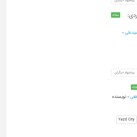
پیشنهاد دیگران
دی:
مقاله
یدعلی
؛
پیشنهاد دیگران
اله
طفی
؛
نویسنده
Yazd City