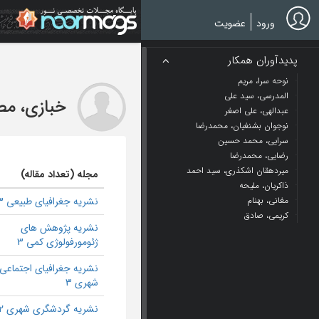
Ski
t
ورود
عضویت
mai
conten
پدیدآوران همکار
نوحه سرا، مریم
المدرسی، سید علی
خبازی، م
عبدالهی، علی اصغر
نوجوان بشنغیان، محمدرضا
سرایی، محمد حسین
رضایی، محمدرضا
میردهقان اشکذری، سید احمد
مجله (تعداد مقاله)
ذاکریان، ملیحه
مغانی، بهنام
نشریه جغرافیای طبیعی 3
کریمی، صادق
نشریه پژوهش های
ژئومورفولوژی کمی 3
نشریه جغرافیای اجتماعی
شهری 3
نشریه گردشگری شهری 2