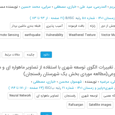
ریم
؛
المدرسی، سید علی
؛
خبازی، مصطفی
؛
سرایی، محمد حسین
؛
نویسنده مسئ
زمستان 1401 - شماره 58
رتبه: B/ISC
(‎21 صفحه -
از 93 تا 113
)
ش از دور
زلزله
بافت فرسوده
آسیب پذیری
طبقه بندی ماشین بردار
mote Sensing
earthquake
Vulnerability
Weathered Texture
Vector Ma
چکیده
مقالات مرتبط
دانلود
غییرات الگوی توسعه شهری با استفاده از تصاویر ماهواره ای و 
عی(مطالعه موردی بخش یک شهرستان رفسنجان)
ی، مرضیه
؛
نویسنده
:
شهسوار، محسن
؛
خبازی، مصطفی
؛
ی شهری
»
پاییز و زمستان 1401 - شماره 21
رتبه: ب/ISC
(‎24 صفحه -
از 171 تا 194
)
ه عصبی
توسعه شهری
رفسنجان
تصاویر ماهواره ای
Neural Network
Rafsanjan
Satellite images