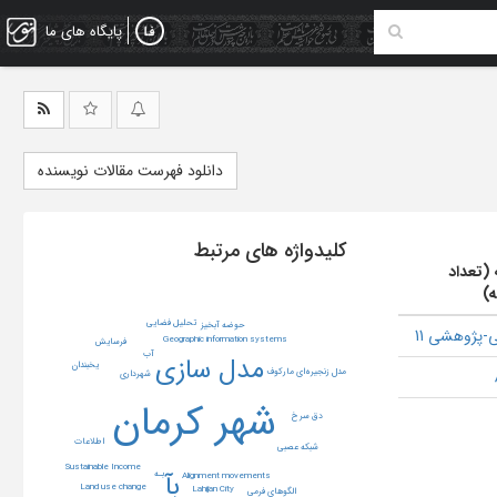
پایگاه های ما
دانلود فهرست مقالات نویسنده
کلیدواژه های مرتبط
 (تعداد
ه)
تحلیل فضایی
حوضه آبخیز
-پژوهشی 11
Geographic information systems
فرسایش
آب
مدل سازی
یخبندان
مدل زنجیره‌ای مارکوف
شهرداری
شهر کرمان
دق سرخ
اطلاعات
شبکه عصبی
Sustainable Income
بآ
بـه
Alignment movements
Land use change
Lahijan City
الگوهای فرمی