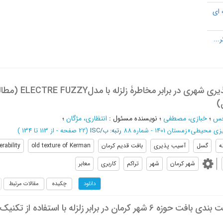
 ای
رتبه‌بندی آسیب‌پذیری شهری در برابر مخاطرۀ زلزله با
)
جس
؛
خبازی، مصطفی
؛
نویسنده مسئول
:
انتظاری، مژگان
؛
 ریزی محیطی
»
زمستان 1401 - شماره 88
رتبه: ب/ISC
(‎22 صفحه -
از 113 تا 134
)
ه
گسل
آسیب پذیری
بافت قدیم کرمان
old texture of Kerman
rability
شهر کرمان
شهر
تراکم
کاربری
معابر
چکیده
مقالات مرتبط
دانلود
پهنه بندی و اولویت بندی بافت حوزه 6 شهر کرمان در برابر زلزله با استفاده از 