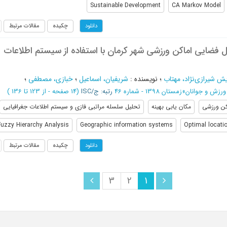
Sustainable Development
CA Markov Model
چکیده
مقالات مرتبط
دانلود
 فضایی اماکن ورزشی شهر کرمان با استفاده از سیستم اطلاعات
یش شیرازی‌نژاد، مهتاب
؛
نویسنده
:
شریفیان، اسماعیل
؛
خبازی، مصطفی
؛
ورزش و جوانان
»
زمستان 1398 - شماره 46
رتبه: ج/ISC
(‎14 صفحه -
از 123 تا 136
)
کن ورزشی
مکان یابی بهینه
تحلیل سلسله مراتبی فازی و سیستم اطلاعات جغرافیایی
Fuzzy Hierarchy Analysis
Geographic information systems
Optimal locati
چکیده
مقالات مرتبط
دانلود
3
2
1