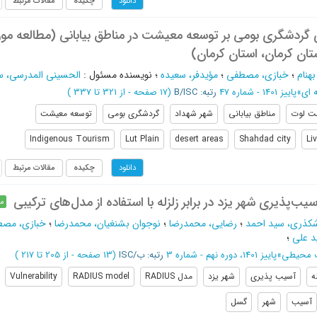
چکیده
مقالات مرتبط
دانلود
گردشگری بومی بر توسعه معیشت در مناطق بیابانی (مطالعه مور
ان کرمان، استان کرمان)
هنام
؛
خبازی، مصطفی
؛
مؤیدفر، سعیده
؛
نویسنده مسئول
:
الحسینی المدرسی، س
 ای
»
پاییز 1401 - شماره 47
رتبه: B/ISC
(‎17 صفحه -
از 321 تا 337
)
ت لوت
مناطق بیابانی
شهر شهداد
گردشگری بومی
توسعه معیشت
Indigenous Tourism
Lut Plain
desert areas
Shahdad city
Li
چکیده
مقالات مرتبط
دانلود
یب‌پذیری شهر یزد در برابر زلزله با استفاده از مدل‌های ترکیبی
مق
شکذری، سید احمد
؛
رضایی، محمدرضا
؛
نوجوان بشنغیان، محمدرضا
؛
خبازی، مص
د علی
؛
ت محیطی
»
پاییز 1401، دوره نهم - شماره 3
رتبه: ب/ISC
(‎13 صفحه -
از 205 تا 217
)
ه
آسیب پذیری
شهر یزد
مدل RADIUS
RADIUS model
Vulnerability
آسیب
شهر
گسل