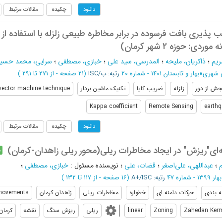
چکیده
مقالات مرتبط
دانلود
ب پذیری بافت فرسوده در برابر مخاطره طبیعی زلزله با استفاده ا
دی: حوزه 2 شهر کرمان)
ریم
؛
ذاکریان، ملیحه
؛
المدرسی، سید علی
؛
خبازی، مصطفی
؛
سرایی، محمد حسی
ی شهری
»
بهار و تابستان 1401 - شماره 20
رتبه: ب/ISC
(‎21 صفحه -
از 271 تا 291
)
ش از دور
زلزله
ضریب کاپا
تکنیک ماشین بردار
vector machine technique
Kappa coefficient
Remote Sensing
earth
چکیده
مقالات مرتبط
دانلود
ای"ریزش" در ایجاد مخاطرات ریلی(محور ریلی زاهدان-کرمان)
م
؛
عبداللهی، علی‌اصغر
؛
قضات، علی
؛
نویسنده مسئول
:
خبازی، مصطفی
؛
بهار 1399 - شماره 47
رتبه: A+/ISC
(‎16 صفحه -
از 117 تا 132
)
ه بندی
حرکات دامنه ای
خطواره
مخاطرات ریلی
زاهدان کرمان
movements
Zahedan Ker
Zoning
linear
ریلی
ریزش سنگ
نقشه
کرمان