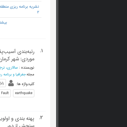
نشریه برنامه ریزی منطقه
2
1.
موردی: شهر کرمان
نویسنده
:
سالاری، نر
مجله
:
جغرافیا و برنامه
زلزل
کلیدواژه ها
:
Fault
earthquake
2.
سنجش از دور