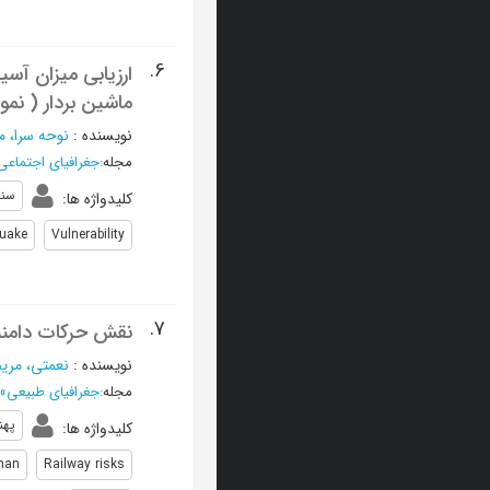
6.
ارزیابی میزان آسی
ماشین بردار ( نمونه مور
نویسنده
:
نوحه سرا، م
مجله
:
جغرافیای اجتماع
سنج
کلیدواژه ها
:
quake
Vulnerability
7.
نقش حرکات دامنه‌
نویسنده
:
نعمتی، مریم
مجله
:
جغرافیای طبیعی
»
پهن
کلیدواژه ها
:
man
Railway risks