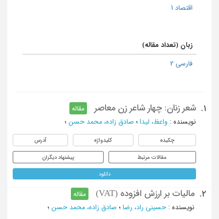
اقتصاد 1
زبان (تعداد مقاله)
فارسی 2
شعر زنان: چهار شاعر زن معاصر
1.
مقاله
نویسنده
:
واعظ، لیدا
؛
صادق زاده، محمد حسن
؛
چکیده
کلیدواژه
آدرس
مقالات مرتبط
پیشنهاد دیگران
دانلود
مالیات بر ارزش افزوده (VAT)
2.
مقاله
نویسنده
:
حسینی راد، رضا
؛
صادق زاده، محمد حسن
؛