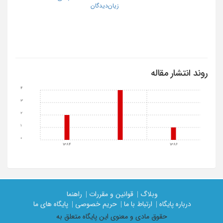
زیان‌دیدگان
روند انتشار مقاله
4
3
2
1
0
1384
1386
وبلاگ |
قوانین و مقررات |
راهنما
درباره پایگاه |
ارتباط با ما |
حریم خصوصی |
پایگاه های ما
حقوق مادی و معنوی اين پايگاه متعلق به