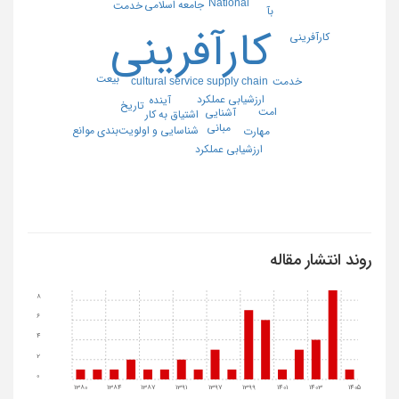
National
جامعه اسلامی
خدمت
بآ
کارآفرینی
کارآفرینی
بیعت
cultural service supply chain
خدمت
ارزشیابی عملکرد
آینده
تاریخ
امت
آشنایی
اشتیاق به کار
مبانی
شناسایی و اولویت‌بندی موانع
مهارت
ارزشیابی عملکرد
روند انتشار مقاله
8
6
4
2
0
1380
1384
1387
1391
1397
1399
1401
1403
1405