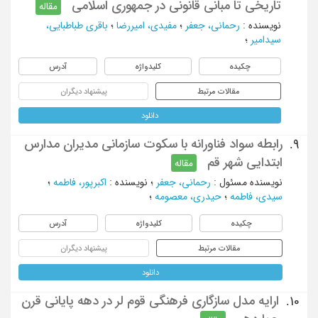
تاریخی تا مبانی قانونی در جمهوری اسلامی
مقاله
نویسنده
:
رحمانی، جعفر
؛
مفیدی، امیررضا
؛
باقری طباطبایی،
سیدامیر
؛
چکیده
کلیدواژه
آدرس
مقالات مرتبط
پیشنهاد دیگران
دانلود
رابطه سواد فناورانه با سکوت سازمانی مدیران مدارس
9.
ابتدایی شهر قم
مقاله
نویسنده مسئول
:
رحمانی، جعفر
؛
نویسنده
:
اکبرپور، فاطمه
؛
سیدی، فاطمه
؛
حیدری، معصومه
؛
چکیده
کلیدواژه
آدرس
مقالات مرتبط
پیشنهاد دیگران
دانلود
ارایه مدل سازگاری فرهنگی قوم لر در دهه پایانی قرن
10.