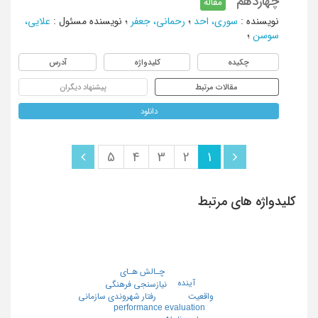
چهاردهم
مقاله
نویسنده
:
سوری، احد
؛
رحمانی، جعفر
؛
نویسنده مسئول
:
علایی،
سوسن
؛
چکیده
کلیدواژه
آدرس
مقالات مرتبط
پیشنهاد دیگران
دانلود
5
4
3
2
1
کلیدواژه های مرتبط
چـالش هـای
آینده
نیازسنجی فرهنگی
واقعیت
رفتار شهروندی سازمانی
performance evaluation