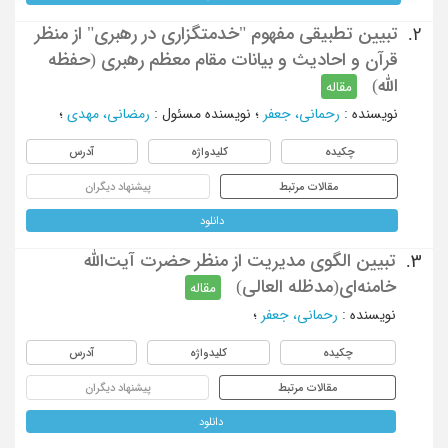
تبیین تطبیقی مفهوم "خدمتگزاری در رهبری" از منظر
2.
قرآن و احادیث و بیانات مقام معظم رهبری (حفظه
الله)
مقاله
نویسنده
:
رحمانی، جعفر
؛
نویسنده مسئول
:
رمضانی، مهدی
؛
چکیده
کلیدواژه
آدرس
مقالات مرتبط
پیشنهاد دیگران
دانلود
تبیین الگوی مدیریت از منظر حضرت ‌آیت‌الله
3.
خامنه‌ای(مدظله العالی)
مقاله
نویسنده
:
رحمانی، جعفر
؛
چکیده
کلیدواژه
آدرس
مقالات مرتبط
پیشنهاد دیگران
دانلود