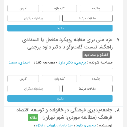
چکیده
کلیدواژه
آدرس
مقالات مرتبط
پیشنهاد دیگران
دانلود
عزم ملی برای مقابله رویکرد منفعل یا انسدادی
7.
راهگشا نیست گفت‌وگو با دکتر داود پرچمی
گفتگو و مصاحبه
مصاحبه شونده
:
پرچمی، دکتر داود
؛
مصاحبه کننده
:
احمدی، سعید
؛
چکیده
کلیدواژه
آدرس
مقالات مرتبط
پیشنهاد دیگران
دانلود
جامعه‌پذیری فرهنگی در خانواده و توسعه اقتصاد
8.
فرهنگ (مطالعه موردی: شهر تهران)
مقاله
نویسنده
:
پرچمی، داود
؛
خدایاریان طهرانی، فائزه
؛