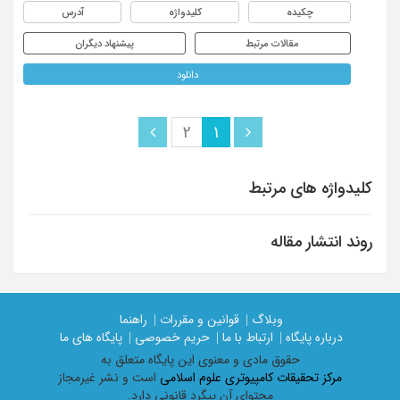
چکیده
کلیدواژه
آدرس
مقالات مرتبط
پیشنهاد دیگران
دانلود
2
1
کلیدواژه های مرتبط
روند انتشار مقاله
وبلاگ |
قوانین و مقررات |
راهنما
درباره پایگاه |
ارتباط با ما |
حریم خصوصی |
پایگاه های ما
حقوق مادی و معنوی اين پايگاه متعلق به
مرکز تحقیقات کامپیوتری علوم اسلامی
است و نشر غیرمجاز
محتوای آن پیگرد قانونی دارد.