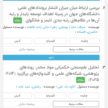
بررسی ارتباط میان میزان انتشار بروندادهای علمی
2.
دانشگاه‌های جهان در زمینة اهداف توسعه پایدار و رتبه
آن‌ها در نظام‌های رتبه-بندی تایمز و شانگهای
مقاله
نویسنده
:
صراف، سارا
؛
یوسفی، زهرا
؛
مکی زاده، فاطمه
؛
نویسنده مسئول
:
حاضری، افسانه
؛
چکیده
کلیدواژه
آدرس
مقالات مرتبط
پیشنهاد دیگران
دانلود
تحلیل علم‌سنجی حکمرانی مواد مخدر: روندهای
3.
پژوهشی، شبکه‌های علمی و کلیدواژه‌های پرکاربرد (2014-
2025)
مقاله
نویسنده مسئول
:
کاوه راد، علی
؛
نویسنده
:
رضایی، سید عابد
؛
چکیده
کلیدواژه
آدرس
مقالات مرتبط
پیشنهاد دیگران