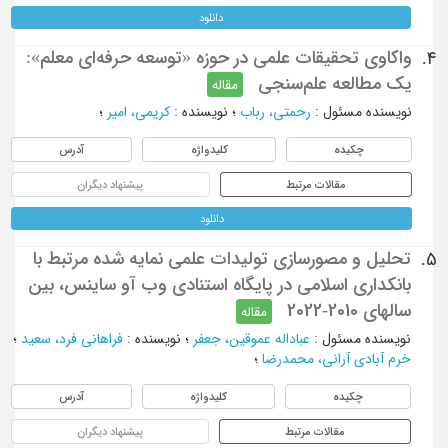
دانلود
واکاوی تحقیقات علمی در حوزه «توسعه حرفه‌ای معلم»:
4.
یک مطالعه علم‌سنجی
مقاله
نویسنده مسئول
:
رحمتی، رباب
؛
نویسنده
:
کریمی، امیر
؛
چکیده
کلیدواژه
آدرس
مقالات مرتبط
پیشنهاد دیگران
دانلود
تحلیل و مصورسازی تولیدات علمی نمایه شده مرتبط با
5.
بانکداری اسلامی در پایگاه استنادی وب آو ساینس، بین
سالهای 2010-2022
مقاله
نویسنده مسئول
:
عباداله عموقین، جعفر
؛
نویسنده
:
فراهانی فرد، سعید
؛
خرم آبادی آرانی، محمدرضا
؛
چکیده
کلیدواژه
آدرس
مقالات مرتبط
پیشنهاد دیگران