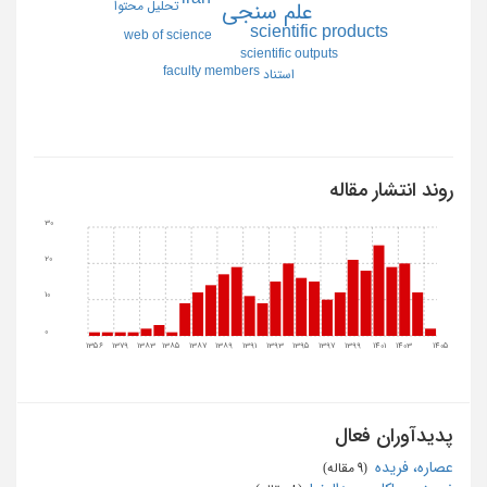
تحليل محتوا
علم سنجي
scientific products
web of science
scientific outputs
faculty members
استناد
روند انتشار مقاله
30
20
10
0
1356
1379
1383
1385
1387
1389
1391
1393
1395
1397
1399
1401
1403
1405
پدیدآوران فعال
عصاره، فریده
‏ (9 مقاله)