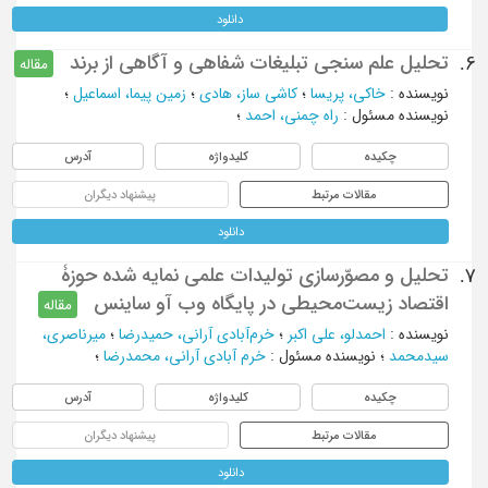
دانلود
تحلیل علم سنجی تبلیغات شفاهی و آگاهی از برند
6.
مقاله
نویسنده
:
خاکی، پریسا
؛
کاشی ساز، هادی
؛
زمین پیما، اسماعیل
؛
نویسنده مسئول
:
راه چمنی، احمد
؛
چکیده
کلیدواژه
آدرس
مقالات مرتبط
پیشنهاد دیگران
دانلود
تحلیل و مصوّرسازی تولیدات علمی نمایه شده حوزۀ
7.
اقتصاد زیست‌محیطی در پایگاه وب آو ساینس
مقاله
نویسنده
:
احمدلو، علی اکبر
؛
خرم‌آبادی آرانی، حمیدرضا
؛
میرناصری،
سیدمحمد
؛
نویسنده مسئول
:
خرم آبادی آرانی، محمدرضا
؛
چکیده
کلیدواژه
آدرس
مقالات مرتبط
پیشنهاد دیگران
دانلود