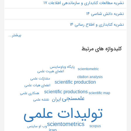
نشریه مطالعات کتابداری و سازماندهی اطلاعات 17
نشریه دانش شناسی 14
نشریه کتابداری و اطلاع رسانی 14
کلیدواژه های مرتبط
پايگاه وباوساينس
scientometric
اعضاي هييت علمي
citation analysis
مشاركت علمي
scientific production
اعضاي هيات علمي
scientific productions
scientific map
همكاري علمي
علمسنجي
ايران
نقشه علمي
توليدات علمي
scientometrics
scopus
وب او ساينس
iran