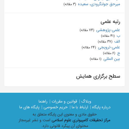
میرحق جولنگرودی، سعیده
‏ (3 مقاله)
رتبه علمی
علمی-پژوهشی
‏ (74 مقاله)
ب
‏ (41 مقاله)
الف
‏ (37 مقاله)
علمی-ترویجی
‏ (24 مقاله)
ج
‏ (6 مقاله)
بین المللی
‏ (1 مقاله)
سطح برگزاری همایش
وبلاگ |
قوانین و مقررات |
راهنما
درباره پایگاه |
ارتباط با ما |
حریم خصوصی |
پایگاه های ما
حقوق مادی و معنوی اين پايگاه متعلق به
مرکز تحقیقات کامپیوتری علوم اسلامی
است و نشر غیرمجاز
محتوای آن پیگرد قانونی دارد.