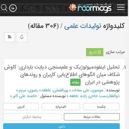
Ski
t
mai
conten
کلیدواژه
تولیدات علمی
‏/ (306 مقاله)
مرتب سازی
تاریخ
تحلیل اینفودمیولوژیک و علم‌سنجی دیابت بارداری: کاوش
1.
شکاف میان الگوهای اطلاع‌یابی کاربران و روندهای
پژوهشی در ایران
مقاله
نویسنده
:
موسوی، علی سادات
؛
پورافضلی، عاطفه
؛
رضوی، مریم
؛
ذوالفقارنسب ‌حاجی ‌زاده، عاطفه
؛
نویسنده مسئول
:
خاصه، علی اکبر
؛
چکیده
کلیدواژه
آدرس
مقالات مرتبط
پیشنهاد دیگران
دانلود