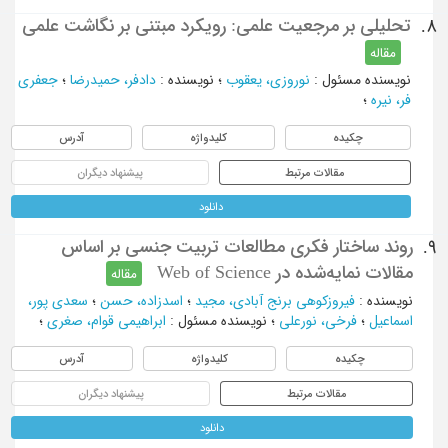
تحلیلی بر مرجعیت علمی: رویکرد مبتنی بر نگاشت علمی
8.
مقاله
نویسنده مسئول
:
نوروزی، یعقوب
؛
نویسنده
:
دادفر، حمیدرضا
؛
جعفری
فر، نیره
؛
چکیده
کلیدواژه
آدرس
مقالات مرتبط
پیشنهاد دیگران
دانلود
روند ساختار فکری مطالعات تربیت جنسی بر اساس
9.
مقالات نمایه‌شده در Web of Science
مقاله
نویسنده
:
فیروزکوهی برنج آبادی، مجید
؛
اسدزاده، حسن
؛
سعدی پور،
اسماعیل
؛
فرخی، نورعلی
؛
نویسنده مسئول
:
ابراهیمی قوام، صغری
؛
چکیده
کلیدواژه
آدرس
مقالات مرتبط
پیشنهاد دیگران
دانلود