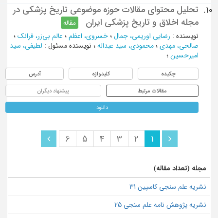
تحلیل محتوای مقالات حوزه موضوعی تاریخ پزشکی در
10.
مجله اخلاق و تاریخ پزشکی ایران
مقاله
نویسنده
:
رضایی اوریمی، جمال
؛
خسروی، اعظم
؛
عالم بی‌زر، فرانک
؛
صالحی، مهدی
؛
محمودی، سید عبداله
؛
نویسنده مسئول
:
لطیفی، سید
امیرحسین
؛
چکیده
کلیدواژه
آدرس
مقالات مرتبط
پیشنهاد دیگران
دانلود
6
5
4
3
2
1
مجله (تعداد مقاله)
نشریه علم سنجی کاسپین 31
نشریه پژوهش نامه علم سنجی 25