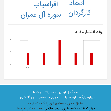
اتحاد
افراسیاب
کارگردان
سوره آل عمران
روند انتشار مقاله
2
1
0
1382
1399
1402
وبلاگ |
قوانین و مقررات |
راهنما
درباره پایگاه |
ارتباط با ما |
حریم خصوصی |
پایگاه های ما
حقوق مادی و معنوی اين پايگاه متعلق به
مرکز تحقیقات کامپیوتری علوم اسلامی
است و نشر غیرمجاز