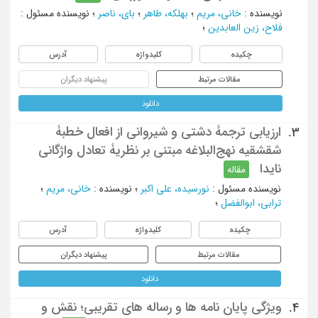
نویسنده
:
خانی، مریم
؛
بهلکه، طاهر
؛
بای، ناصر
؛
نویسنده مسئول
:
فلاح، زین العابدین
؛
چکیده
کلیدواژه
آدرس
مقالات مرتبط
پیشنهاد دیگران
دانلود
ارزیابی ترجمۀ دشتی و شیروانی از افعال خطبۀ
3.
شقشقیه نهج‌البلاغه مبتنی بر نظریۀ تعادل واژگانی
نایدا
مقاله
نویسنده مسئول
:
نورسیده، علی اکبر
؛
نویسنده
:
خانی، مریم
؛
ترابی، ابوالفضل
؛
چکیده
کلیدواژه
آدرس
مقالات مرتبط
پیشنهاد دیگران
دانلود
ویژگی پایان نامه ها و رساله های تقریبی؛ نقش و
4.