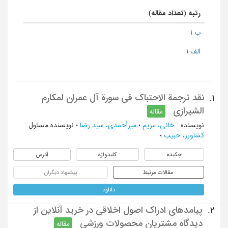
رتبه (تعداد مقاله)
ب 1
الف 1
نقد ترجمة الاحتباك في سورة آل عمران لمكارم
1.
الشيرازي
مقاله
نویسنده
:
خاني، مريم
؛
ميرأحمدي، سيد رضا
؛
نویسنده مسئول
:
كشاورز، حبيب
؛
چکیده
کلیدواژه
آدرس
مقالات مرتبط
پیشنهاد دیگران
دانلود
پیامدهای ادراک اصول اخلاقی در خرید آنلاین از
2.
دیدگاه مشتریان محصولات ورزشی
مقاله