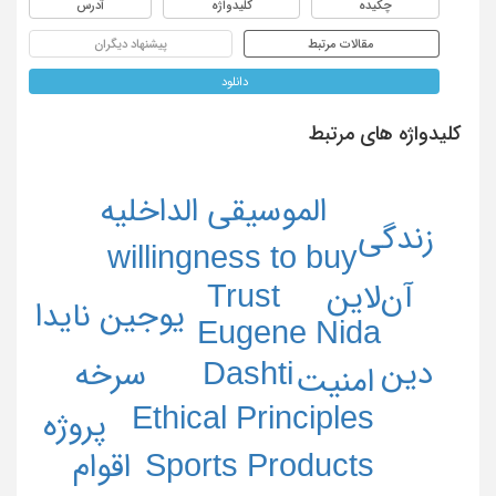
چکیده
کلیدواژه
آدرس
مقالات مرتبط
پیشنهاد دیگران
دانلود
کلیدواژه های مرتبط
الموسیقی الداخلیه
زندگی
willingness to buy
آن‌لاین
Trust
یوجین نایدا
Eugene Nida
دین
سرخه
Dashti
امنیت
Ethical Principles
پروژه
Sports Products
اقوام