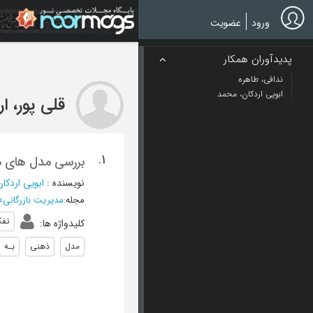
Ski
t
ورود
عضویت
mai
conten
پدیدآوران همکار
ندافی، طاهره
ابویی اردکان، محمد
قلی پور، ا
1.
بررسی مدل های ذه
نویسنده
:
ابویی اردکا
مجله
:
مدیریت بازرگانی
»
تفک
کلیدواژه ها
:
مدل
ذهنی
بـه