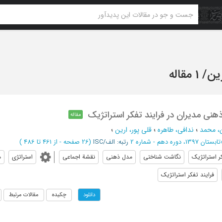
رین
/
1 مقاله
نی مدیران در فرایند تفکر استراتژیک
مقاله
ن، محمد
؛
ندافی، طاهره
؛
قلی پور، ارین
؛
تابستان 1397، دوره دهم - شماره 2
رتبه: الف/ISC
(‎26 صفحه -
از 461 تا 486
)
ر استراتژیک
نگاشت شناختی
مدل ذهنی
نقشة اجماعی
استراتژی
م
فرایند تفکر استراتژیک
چکیده
مقالات مرتبط
دانلود