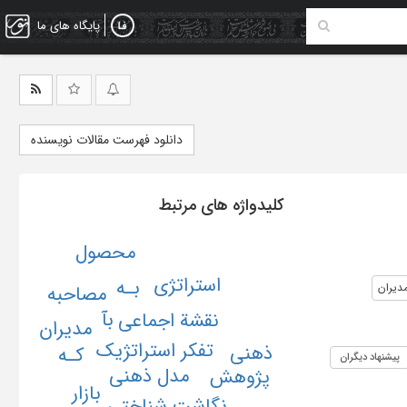
پایگاه های ما
دانلود فهرست مقالات نویسنده
کلیدواژه های مرتبط
محصول
استراتژی
بـه
دیران
مصاحبه
بآ
نقشة اجماعی
مدیران
تفکر استراتژیک
ذهنی
کـه
پیشنهاد دیگران
مدل ذهنی
پژوهش
بازار
نگاشت شناختی