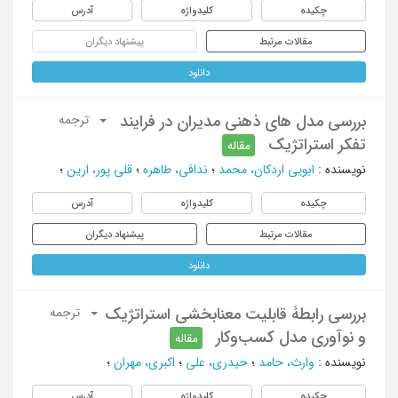
چکیده
کلیدواژه
آدرس
مقالات مرتبط
پیشنهاد دیگران
دانلود
بررسی مدل های ذهنی مدیران در فرایند
ترجمه
تفکر استراتژیک
مقاله
نویسنده
:
ابویی اردکان، محمد
؛
ندافی، طاهره
؛
قلی پور، ارین
؛
چکیده
کلیدواژه
آدرس
مقالات مرتبط
پیشنهاد دیگران
دانلود
بررسی رابطۀ‌ قابلیت معنابخشی استراتژیک
ترجمه
و نوآوری مدل کسب‌وکار
مقاله
نویسنده
:
وارث، حامد
؛
حیدری، علی
؛
اکبری، مهران
؛
چکیده
کلیدواژه
آدرس