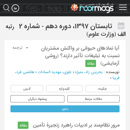
Ski
t
mai
conten
تابستان 1397، دوره دهم - شماره 2
رتبه
الف
(وزارت علوم)
آیا نمادهای حیوانی بر واکنش مشتریان
ترجمه
نسبت به تبلیغات تأثیر دارند؟ (روشی
آزمایشی)
مقاله
نویسنده
:
بحرینی زاد، منیژه
؛
علوی، مهدیه السادات
؛
هاشمی فرد،
فریبا
؛
چکیده
کلیدواژه
آدرس
مقالات مرتبط
پیشنهاد دیگران
دانلود
مرور نظام‌مند بر ادبیات راهبرد زنجیرۀ تأمین
مقاله