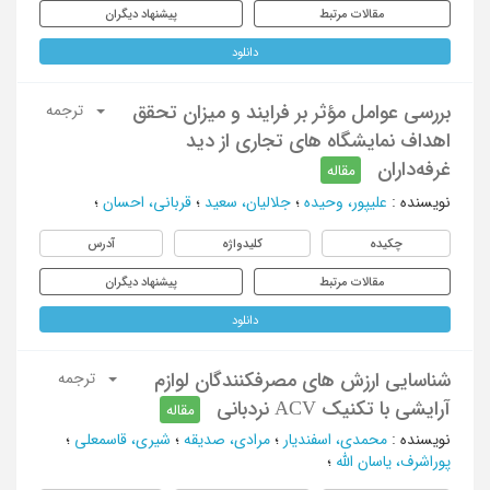
مقالات مرتبط
پیشنهاد دیگران
دانلود
بررسی عوامل مؤثر بر فرایند و میزان تحقق
ترجمه
اهداف نمایشگاه های تجاری از دید
غرفه‌داران
مقاله
نویسنده
:
علیپور، وحیده
؛
جلالیان، سعید
؛
قربانی، احسان
؛
چکیده
کلیدواژه
آدرس
مقالات مرتبط
پیشنهاد دیگران
دانلود
شناسایی ارزش های مصرف‎کنندگان لوازم
ترجمه
آرایشی با تکنیک ACV نردبانی
مقاله
نویسنده
:
محمدی، اسفندیار
؛
مرادی، صدیقه
؛
شیری، قاسمعلی
؛
پوراشرف، یاسان الله
؛