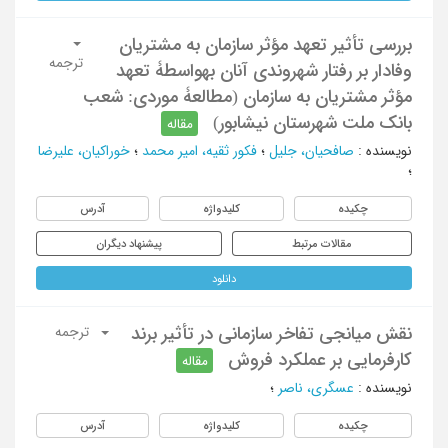
بررسی تأثیر تعهد مؤثر سازمان به مشتریان
ترجمه
وفادار بر رفتار شهروندی آنان بهواسطۀ تعهد
مؤثر مشتریان به سازمان (مطالعۀ موردی: شعب
بانک ملت شهرستان نیشابور)
مقاله
نویسنده
:
صافحیان، جلیل
؛
فکور ثقیه، امیر محمد
؛
خوراکیان، علیرضا
؛
چکیده
کلیدواژه
آدرس
مقالات مرتبط
پیشنهاد دیگران
دانلود
نقش میانجی تفاخر سازمانی در تأثیر برند
ترجمه
کارفرمایی بر عملکرد فروش
مقاله
نویسنده
:
عسگری، ناصر
؛
چکیده
کلیدواژه
آدرس