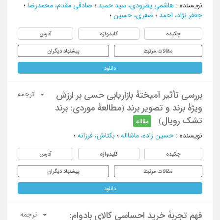
نویسنده
:
هاشمی پطرودی، سید حمید
؛
صادقی مقدم، محمدرضا
؛
جعفر نژاد، احمد
؛
صفری، حسین
؛
چکیده
کلیدواژه
آدرس
مقالات مرتبط
پیشنهاد دیگران
دانلود
بررسی تأثیر آمیختۀ بازاریابی حسی بر ارزش
ترجمه
ویژۀ برند و تصویر برند (مطالعۀ موردی: برند
تشک رویال)
مقاله
نویسنده
:
حسین زاده، ماشااله
؛
بکتاش، فرزانه
؛
چکیده
کلیدواژه
آدرس
مقالات مرتبط
پیشنهاد دیگران
دانلود
فهم تجربۀ خرید احساسی کالای بادوام:
ترجمه