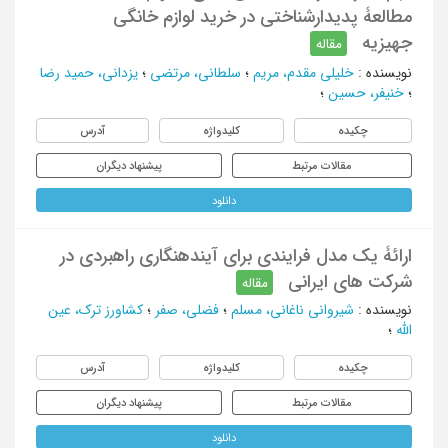
مطالعۀ پدیدارشناختی در خرید لوازم خانگی
جهیزیه
مقاله
نویسنده
:
خلیلی مقدم، مریم
؛
سلطانی، مرتضی
؛
یزدانی، حمید رضا
؛
خنیفر، حسین
؛
چکیده
کلیدواژه
آدرس
مقالات مرتبط
پیشنهاد دیگران
دانلود
ارائۀ یک مدل فرایندی برای آینده‎نگاری راهبردی در
شرکت های ایرانی
مقاله
نویسنده
:
شیروانی ناغانی، مسلم
؛
فضلی، صفر
؛
کشاورز ترک، عین
الله
؛
چکیده
کلیدواژه
آدرس
مقالات مرتبط
پیشنهاد دیگران
دانلود