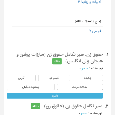
ادبیات و زبانها 3
زبان (تعداد مقاله)
فارسی 7
حقوق زن: سیر تکامل حقوق زن (مبارزات پرشور و
1.
هیجان زنان انگلیس)
مقاله
نویسنده
:
سحر
؛
چکیده
کلیدواژه
آدرس
مقالات مرتبط
پیشنهاد دیگران
دانلود
سیر تکامل حقوق زن (حقوق زن)
2.
مقاله
نویسنده
:
سحر
؛