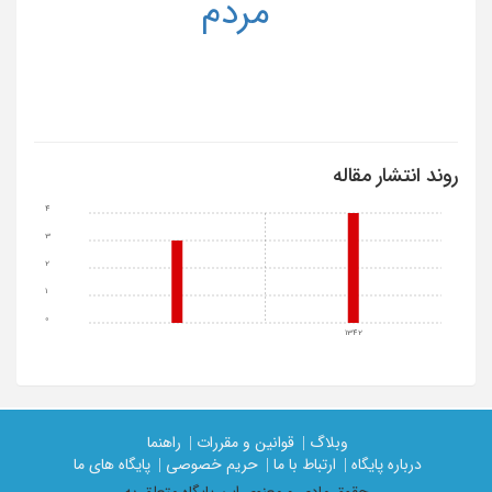
مردم
روند انتشار مقاله
4
3
2
1
0
1342
وبلاگ |
قوانین و مقررات |
راهنما
درباره پایگاه |
ارتباط با ما |
حریم خصوصی |
پایگاه های ما
حقوق مادی و معنوی اين پايگاه متعلق به