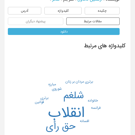
چکیده
کلیدواژه
آدرس
مقالات مرتبط
پیشنهاد دیگران
دانلود
کلیدواژه های مرتبط
برتری مردان بر زنان
مبارزه
شوروی
شلغم
برتری
خانواده
قوانین
انقلاب
فرانسه
افسانه
حق رأی