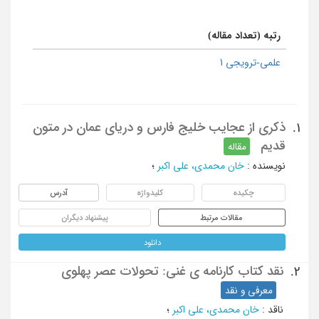
رتبه (تعداد مقاله)
علمی-ترویجی 1
ذکری از عجایب خلیج فارس و دریای عمان در متون
1.
قدیم
مقاله
نویسنده
:
خان محمدی، علی اکبر
؛
چکیده
کلیدواژه
آدرس
مقالات مرتبط
پیشنهاد دیگران
دانلود
نقد کتاب کارنامه ی غنی: تحولات عصر پهلوی
2.
معرفی و نقد
ناقد
:
خان محمدی، علی اکبر
؛