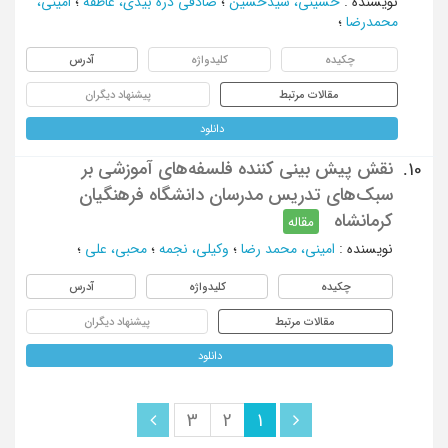
نویسنده
:
حسینی، سیدحسین
؛
صادقی دره بیدی، عاطفه
؛
امینی،
محمدرضا
؛
چکیده
کلیدواژه
آدرس
مقالات مرتبط
پیشنهاد دیگران
دانلود
نقش پیش بینی کننده فلسفه‌های آموزشی بر
10.
سبک‌های تدریس مدرسان دانشگاه فرهنگیان
کرمانشاه
مقاله
نویسنده
:
امینی، محمد رضا
؛
وکیلی، نجمه
؛
محبی، علی
؛
چکیده
کلیدواژه
آدرس
مقالات مرتبط
پیشنهاد دیگران
دانلود
3
2
1