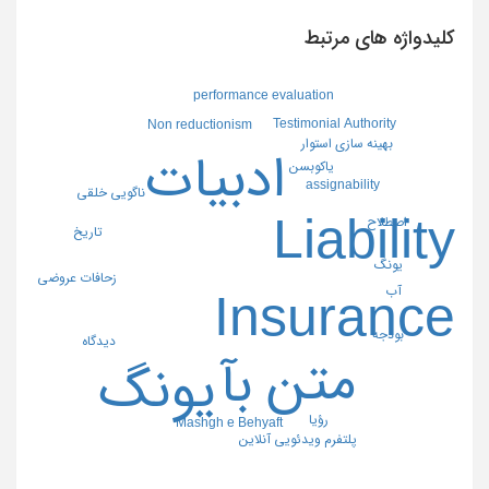
کلیدواژه های مرتبط
performance evaluation
Testimonial Authority
Non reductionism
بهینه سازی استوار
ادبیات
یاکوبسن
assignability
ناگویی خلقی
Liability
اصطلاح
تاریخ
یونگ
زحافات عروضی
آب
Insurance
بودجه
دیدگاه
متن
بآ
یونگ
رؤیا
Mashgh e Behyaft
پلتفرم ویدئویی آنلاین