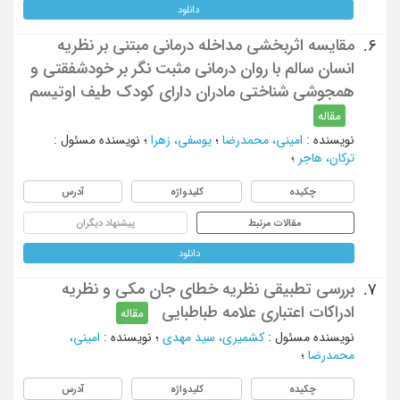
دانلود
مقایسه اثربخشی مداخله درمانی مبتنی بر نظریه
6.
انسان سالم با روان درمانی مثبت نگر بر خودشفقتی و
همجوشی شناختی مادران دارای کودک طیف اوتیسم
مقاله
نویسنده
:
امینی، محمدرضا
؛
یوسفی، زهرا
؛
نویسنده مسئول
:
ترکان، هاجر
؛
چکیده
کلیدواژه
آدرس
مقالات مرتبط
پیشنهاد دیگران
دانلود
بررسی تطبیقی نظریه خطای جان مکی و نظریه
7.
ادراکات اعتباری علامه طباطبایی
مقاله
نویسنده مسئول
:
کشمیری، سید مهدی
؛
نویسنده
:
امینی،
محمدرضا
؛
چکیده
کلیدواژه
آدرس