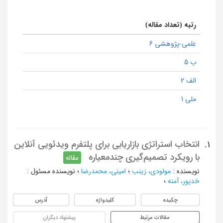
رتبه (تعداد مقاله)
علمی-پژوهشی 6
ب 5
الف 2
ملی 1
انتخاب استراتژی بازاریابی برای پلتفرم ویدئویی آنلاین
1.
با رویکرد تصمیم‌گیری چندمعیاره
مقاله
نویسنده
:
مولودی، زینب
؛
امینی، محمدرضا
؛
نویسنده مسئول
:
خدیور، آمنه
؛
چکیده
کلیدواژه
آدرس
مقالات مرتبط
پیشنهاد دیگران