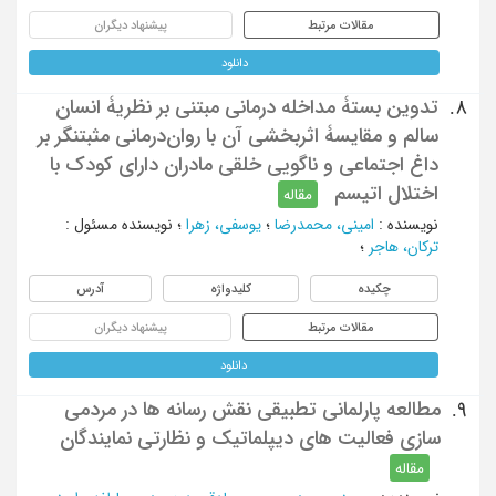
مقالات مرتبط
پیشنهاد دیگران
دانلود
تدوین بستۀ مداخله درمانی مبتنی بر نظریۀ انسان
8.
سالم و مقایسۀ اثربخشی آن با روان‌درمانی مثبتنگر بر
داغ اجتماعی و ناگویی خلقی مادران دارای کودک با
اختلال اتیسم
مقاله
نویسنده
:
امینی، محمدرضا
؛
یوسفی، زهرا
؛
نویسنده مسئول
:
ترکان، هاجر
؛
چکیده
کلیدواژه
آدرس
مقالات مرتبط
پیشنهاد دیگران
دانلود
مطالعه پارلمانی تطبیقی نقش رسانه ها در مردمی
9.
سازی فعالیت های دیپلماتیک و نظارتی نمایندگان
مقاله