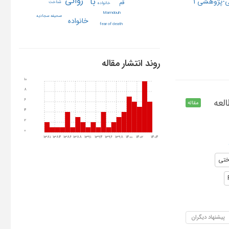
روانی
بآ
-پژوهشی 1
قم
شناخت
خانواده
Mamdouh
صحیفه سجادیه
خانواده
fear of death
روند انتشار مقاله
10
8
العه
6
مقاله
4
2
0
1381
1384
1386
1388
1391
1394
1396
1398
1400
1402
1404
ختی
پیشنهاد دیگران