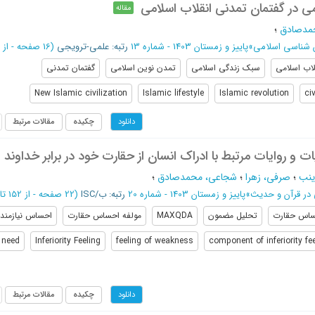
 در گفتمان تمدنی انقلاب اسلامی
مقاله
مدصادق
؛
 شناسی اسلامی
»
پاییز و زمستان 1403 - شماره 13
رتبه: علمی-ترویجی
(‎16 صفحه -
از 7 تا 22
لاب اسلامی
سبک زندگی اسلامی
تمدن نوین اسلامی
گفتمان تمدنی
New Islamic civilization
Islamic lifestyle
Islamic revolution
ci
چکیده
مقالات مرتبط
دانلود
و روایات مرتبط با ادراک انسان از حقارت خود در برابر خداوند
زینب
؛
صرفی، زهرا
؛
شجاعی، محمدصادق
؛
 در قرآن و حدیث
»
پاییز و زمستان 1403 - شماره 20
رتبه: ب/ISC
(‎22 صفحه -
از 152 تا 173
اس حقارت
تحلیل مضمون
MAXQDA
مولفه احساس حقارت
احساس نیازمند
f need
Inferiority Feeling
feeling of weakness
component of inferiority fe
چکیده
مقالات مرتبط
دانلود