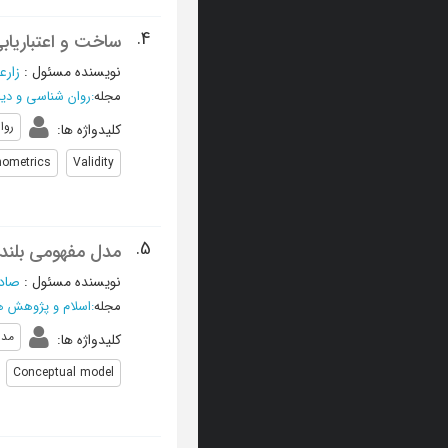
4.
ساخت و اعتباریاب
نویسنده مسئول
:
زارع
مجله
:
روان شناسی و دی
روا
کلیدواژه ها
:
ometrics
Validity
5.
مدل مفهومی بلنده
نویسنده مسئول
:
صاد
مجله
:
اسلام و پژوهش ه
مد
کلیدواژه ها
:
Conceptual model