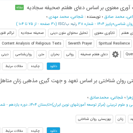
آوری معنوی بر اساس دعای هفتم صحیفه سجادیه
مقاله
عی، محمد صادق
؛
نویسنده
:
شجاعی، محمد مهدی
؛
روان شناسی
»
پاییز 1404 - شماره 38
رتبه: ب/ISC
(‎30 صفحه -
از 75 تا 104
)
ی هفتم
تابآوری معنوی
تحلیل محتوای متون دینی
صحیفه سجادیه
تراکم ظنو
Content Analysis of Religious Texts
Seventh Prayer
Spiritual Resilience
Ques
دعای هفتم صحیفه
روانی
بحران
متن
روان‌شناسی
دینی
چکیده
مقالات مرتبط
دانلود
ی روان شناختی بر اساس تعهد و جهت گیری مذهبی زنان متاهل
هرا
؛
شجاعی، محمدصادق
؛
ی و علوم تربیتی (مرکز توسعه آموزشهای نوین ایران)
»
تابستان 1404، دوره یازدهم - شماره 2
د
زنان
بهزیستی روان شناختی
چکیده
مقالات مرتبط
دانلود