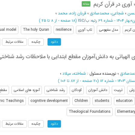
آوری در قرآن کریم
مقاله
حسن
؛
شجاعی، محمدصادق
؛
قربان زاده، محمد
؛
ن
»
بهار 1404 - شماره 69
رتبه: ب/ISC
(‎18 صفحه -
از 8 تا 25
)
ن کریم
مدل مفهومی
تاب آوری
resilience
The holy Quran
ual model
چکیده
مقالات مرتبط
دانلود
ی الهیاتی به دانش‌آموزان مقطع ابتدایی با ملاحظات رشد شناختی
مدصادق
؛
نویسنده مسئول
:
شماخته، میلاد
؛
 1403 - شماره 12
(‎20 صفحه -
از 87 تا 106
)
زش
تربیت
دانش آموزان
کودکان
رشد شناختی
آموزه های اسلامی
مقطع 
mic Teachings
cognitive development
Children
students
education
Theological Foundations
Elementary
چکیده
مقالات مرتبط
دانلود