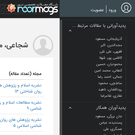
Ski
t
ورود
عضویت
mai
conten
پدیدآورانی با مقالات مرتبط ...
آذربایجانی، مسعود
شجاعی، م
مجدالدین، اکبر
فقیهی، علی نقی
کاظمی پور، شهلا
محمودیان، حسین
کنعانی، محمد امین
مجله (تعداد مقاله)
جمالی، احمد رضا
ساعتچی، محمود
نشریه اسلام و پژوهش ه
رودافشان، ناهید
روان شناختی 13
غفاری، غلامرضا
نشریه مطالعات اسلام و ر
پدیدآوران همکار
شناسی 9
جان بزرگی، مسعود
نشریه پژوهش های روان
پسندیده، عباس
شناسی اسلامی 5
عسگری، علی