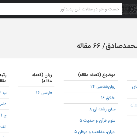
حمدصادق
/
66 مقاله
موضوع (تعداد مقاله)
زبان (تعداد
رتبه
مقاله)
مقال
ای
روان‌شناسی 24
فارسی 66
ب 24
اخلاق 16
وان
علمی
میان رشته ای 8
ج 1
علوم قرآن و حدیث 5
الف 1
ادیان، مذاهب و عرفان 5