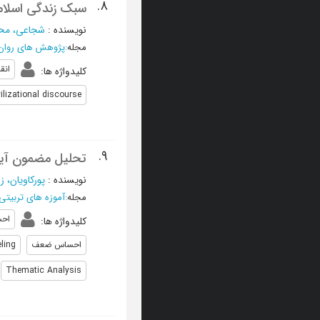
8.
سبک زندگی اسلامی
نویسنده
:
شجاعی، مح
مجله
:
پژوهش های روان
انق
کلیدواژه ها
:
vilizational discourse
9.
تحلیل مضمون آیات 
نویسنده
:
پورکاویان، 
مجله
:
آموزه های تربیتی
احس
کلیدواژه ها
:
احساس ضعف
eling
Thematic Analysis