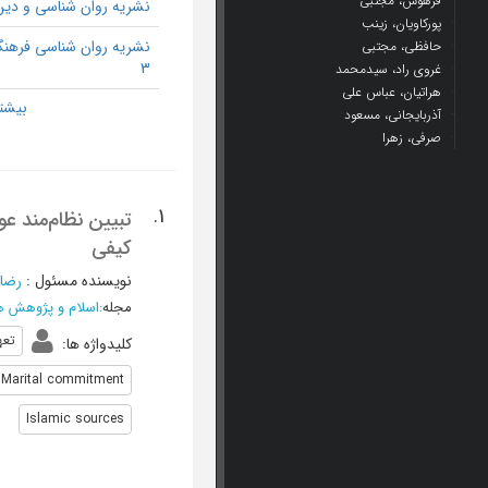
فرهوش، مجتبی
نشریه روان شناسی و دین 
پورکاویان، زینب
نشریه روان شناسی فرهن
حافظی، مجتبی
3
غروی راد، سیدمحمد
هراتیان، عباس علی
آذربایجانی، مسعود
صرفی، زهرا
1.
تبیین نظام‌مند عو
کیفی
نویسنده مسئول
:
رضائ
مجله
:
اسلام و پژوهش ه
تعه
کلیدواژه ها
:
Marital commitment
Islamic sources