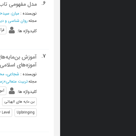
6.
مدل مفهومی تاب 
نویسنده
:
مبارز، سيد
مجله
:
روان شناسی و دی
قرآ
کلیدواژه ها
:
7.
آموزش بن‌مایه‌ها
آموزه‌های اسلامی
نویسنده
:
شجاعی، مح
مجله
:
تربیت متعالی
»
زمستان
آمو
کلیدواژه ها
:
بن مایه های الهیاتی
 Level
Upbringing