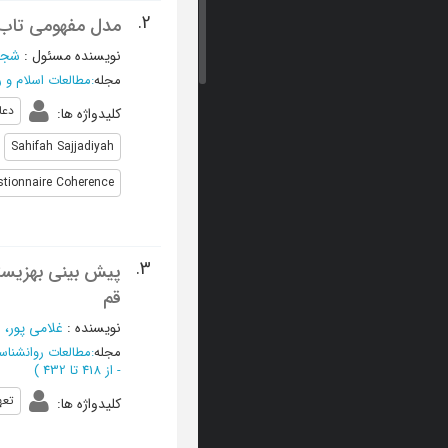
2.
مدل مفهومی تاب 
نویسنده مسئول
:
شجا
مجله
:
مطالعات اسلام و 
دعا
کلیدواژه ها
:
Sahifah Sajjadiyah
tionnaire Coherence
3.
پیش بینی بهزیست
قم
نویسنده
:
غلامی پور، ز
مجله
:
مطالعات روانشناس
-
از 418 تا 432
)
تعه
کلیدواژه ها
: