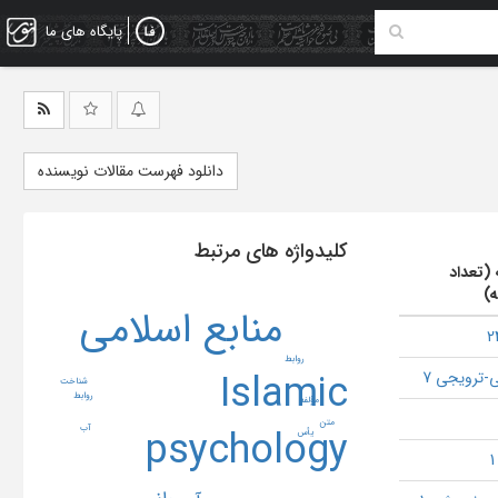
پایگاه های ما
دانلود فهرست مقالات نویسنده
کلیدواژه های مرتبط
 (تعداد
ه)
منابع اسلامی
رواﺑﻂ
Islamic
-ترویجی 7
شناخت
روابط
مؤلفه
متن
psychology
آب
یأس