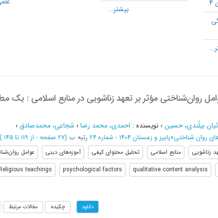
علمی
4
گی
امل روان‌شناختی مؤثر بر تعهد زناشویی در منابع اسلامی : یک مط
يان بيلُندي، حسين
؛
نویسنده
:
احمدی، محمد رضا
؛
شجاعی، محمدصادق
؛
ای روان شناختی
»
پاییز و زمستان 1404 - شماره 24
رتبه: ب
(‎27 صفحه -
از 119 تا 145
)
د زناشویی
منابع اسلامی
تحلیل محتوای کیفی
آموزه‌های دینی
عوامل روان‌شنا
Religious teachings
psychological factors
qualitative content analysis
چکیده
مقالات مرتبط
دانلود