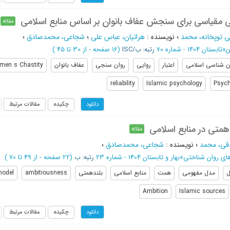
ی مقیاسی برای سنجش عفاف بانوان بر اساس منابع اسلامی
مقاله
ی توپخانه، محمد
؛
نویسنده
:
هراتیان، عباس علی
؛
شجاعی، محمدصادق
؛
ن
»
تابستان 1404 - شماره 70
رتبه: ب/ISC
(‎16 صفحه -
از 30 تا 45
)
ن شناسی اسلامی
اعتبار
روایی
روان سنجی
عفاف بانوان
men s Chastity
reliability
Islamic psychology
Psych
چکیده
مقالات مرتبط
دانلود
متی در منابع اسلامی
مقاله
قی، محمد
؛
نویسنده
:
شجاعی، محمدصادق
؛
ای روان شناختی
»
بهار و تابستان 1404 - شماره 23
رتبه: ب
(‎22 صفحه -
از 49 تا 70
)
ل
مدل مفهومی
همت
منابع اسلامی
بلندهمتی
ambitiousness
odel
Ambition
Islamic sources
چکیده
مقالات مرتبط
دانلود