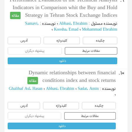
9.
Indicators in Comparison whit the Buy and Hold
Strategy in Tehran Stock Exchange Indices
مقاله
نویسنده مسئول
:
Abbasi، Ebrahim
؛
نویسنده
:
Samavi،
Mohammad Ebrahim
؛
Koosha، Emad
؛
چکیده
کلیدواژه
آدرس
مقالات مرتبط
پیشنهاد دیگران
دانلود
Dynamic relationships between financial
10.
conditions index and stock returns
مقاله
نویسنده
:
Sadat، Amin
؛
Abbasi، Ebrahim
؛
Ghalibaf Asl، Hasan
؛
چکیده
کلیدواژه
آدرس
مقالات مرتبط
پیشنهاد دیگران
دانلود