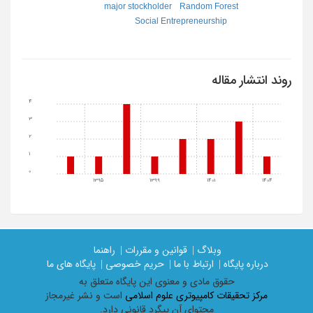
Random Forest
major stockholder
Social Entrepreneurship
روند انتشار مقاله
4
3
2
1
0
1395
1399
1401
1404
وبلاگ |
قوانین و مقررات |
راهنما
درباره پایگاه |
ارتباط با ما |
حریم خصوصی |
پایگاه های ما
حقوق مادی و معنوی اين پايگاه متعلق به
مرکز تحقیقات کامپیوتری علوم اسلامی
است و نشر غیرمجاز
محتوای آن پیگرد قانونی دارد.