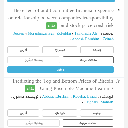
The effect of audit committee financial expertise
2.
on relationship between companies irresponsibility
and stock price crash ‎risk
مقاله
نویسنده
:
Tamoradi، Ali
؛
Morsaliarzanagh، Zoleikha
؛
Rezaei،
Zeinab
؛
Abbasi، Ebrahim
؛
چکیده
کلیدواژه
آدرس
مقالات مرتبط
پیشنهاد دیگران
دانلود
Predicting the Top and Bottom Prices of Bitcoin
3.
Using Ensemble Machine Learning
مقاله
نویسنده
:
Koosha، Emad
؛
Abbasi، Ebrahim
؛
نویسنده مسئول
:
Seighaly، Mohsen
؛
چکیده
کلیدواژه
آدرس
مقالات مرتبط
پیشنهاد دیگران