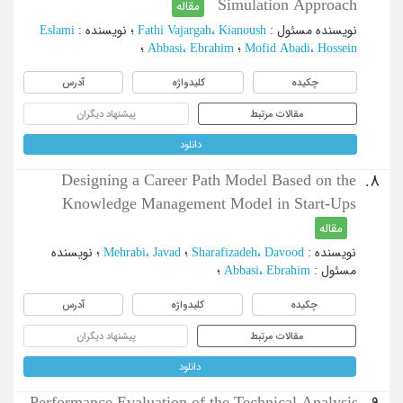
Simulation Approach
مقاله
نویسنده مسئول
:
Fathi Vajargah، Kianoush
؛
نویسنده
:
Eslami
Mofid Abadi، Hossein
؛
Abbasi، Ebrahim
؛
چکیده
کلیدواژه
آدرس
مقالات مرتبط
پیشنهاد دیگران
دانلود
Designing a Career Path Model Based on the
8.
Knowledge Management Model in Start-Ups
مقاله
نویسنده
:
Sharafizadeh، Davood
؛
Mehrabi، Javad
؛
نویسنده
مسئول
:
Abbasi، Ebrahim
؛
چکیده
کلیدواژه
آدرس
مقالات مرتبط
پیشنهاد دیگران
دانلود
Performance Evaluation of the Technical Analysis