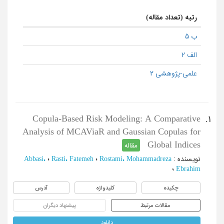
رتبه (تعداد مقاله)
ب 5
الف 2
علمی-پژوهشی 2
Copula-Based Risk Modeling: A Comparative
1.
Analysis of MCAViaR and Gaussian Copulas for
Global Indices
مقاله
نویسنده
:
Rostami، Mohammadreza
؛
Rasti، Fatemeh
؛
Abbasi،
Ebrahim
؛
چکیده
کلیدواژه
آدرس
مقالات مرتبط
پیشنهاد دیگران
دانلود