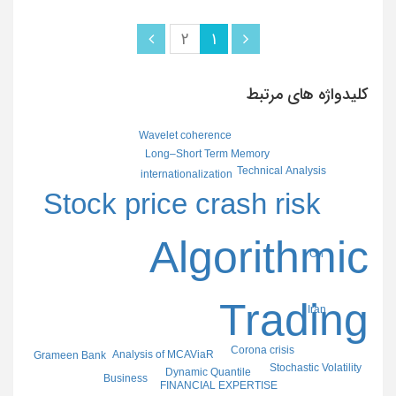
2
1
کلیدواژه های مرتبط
Wavelet coherence
Long–Short Term Memory
Technical Analysis
internationalization
Stock price crash risk
Algorithmic
On
Trading
Iran
Corona crisis
Analysis of MCAViaR
Grameen Bank
Stochastic Volatility
Dynamic Quantile
Business
FINANCIAL EXPERTISE