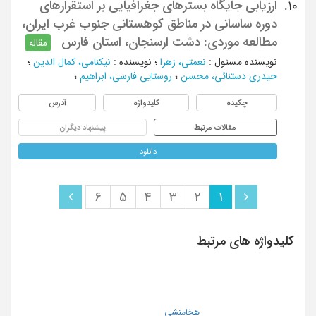
ارزیابی جایگاه بسترهای جغرافیایی بر استقرارهای
10.
دوره ساسانی در مناطق کوهستانی جنوب غرب ایران،
مطالعه موردی: دشت ارسنجان، استان فارس
مقاله
نویسنده مسئول
:
نعمتی، زهرا
؛
نویسنده
:
نیکنامی، کمال الدین
؛
حیدری دستنائی، محسن
؛
روستایی فارسی، ابراهیم
؛
چکیده
کلیدواژه
آدرس
مقالات مرتبط
پیشنهاد دیگران
دانلود
6
5
4
3
2
1
کلیدواژه های مرتبط
هخامنشی