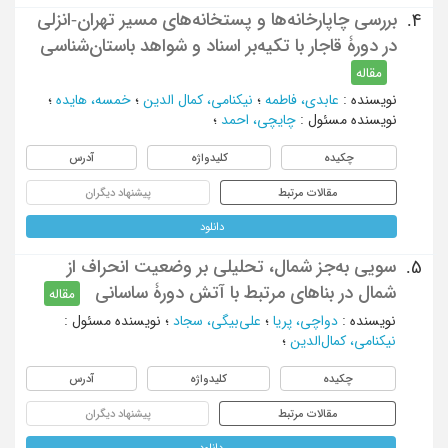
بررسی چاپارخانه‌ها و پستخانه‌های مسیر تهران-انزلی
4.
در دورۀ قاجار با تکیه‌بر اسناد و شواهد باستان‌شناسی
مقاله
نویسنده
:
عابدی، فاطمه
؛
نیکنامی، کمال الدین
؛
خمسه، هایده
؛
نویسنده مسئول
:
چایچی، احمد
؛
چکیده
کلیدواژه
آدرس
مقالات مرتبط
پیشنهاد دیگران
دانلود
سویی به‌جز شمال، تحلیلی بر وضعیت انحراف از
5.
شمال در بناهای مرتبط با آتش دورۀ ساسانی
مقاله
نویسنده
:
دواچی، پریا
؛
علی‌بیگی، سجاد
؛
نویسنده مسئول
:
نیکنامی، کمال‌الدین
؛
چکیده
کلیدواژه
آدرس
مقالات مرتبط
پیشنهاد دیگران
دانلود