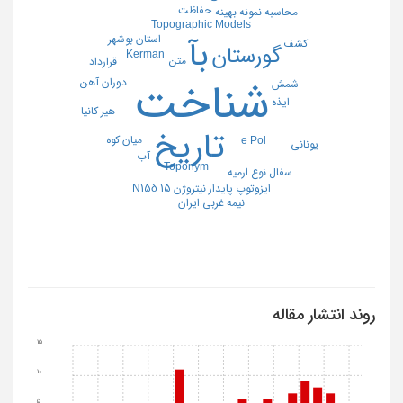
حفاظت
محاسبه نمونه بهینه
Topographic Models
استان بوشهر
بآ
کشف
گورستان
Kerman
متن
قرارداد
دوران آهن
شناخت
شمش
ایذه
هیر کانیا
تاریخ
میان کوه
e Pol
یونانی
آب
Toponym
سفال نوع ارمیه
ایزوتوپ پایدار نیتروژن 15 N15δ
نیمه غربی ایران
روند انتشار مقاله
15
10
5