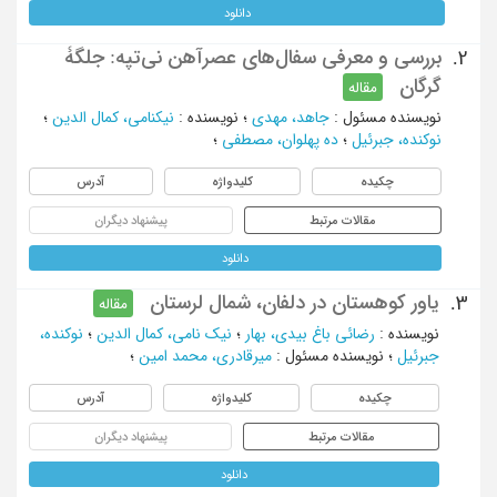
دانلود
بررسی و معرفی سفال‌های عصرآهن نی‌تپه: جلگۀ
2.
گرگان
مقاله
نویسنده مسئول
:
جاهد، مهدی
؛
نویسنده
:
نیکنامی، کمال الدین
؛
نوکنده، جبرئیل
؛
ده پهلوان، مصطفی
؛
چکیده
کلیدواژه
آدرس
مقالات مرتبط
پیشنهاد دیگران
دانلود
یاور کوهستان در دلفان، شمال لرستان
3.
مقاله
نویسنده
:
رضائی باغ بیدی، بهار
؛
نیک نامی، کمال الدین
؛
نوکنده،
جبرئیل
؛
نویسنده مسئول
:
میرقادری، محمد امین
؛
چکیده
کلیدواژه
آدرس
مقالات مرتبط
پیشنهاد دیگران
دانلود