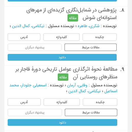
پژوهشی در شمایل‌نگاری گزیده‌ای از مهرهای
8.
استوانه‌ای شوش
مقاله
نویسنده
:
شکری، طاهره
؛
نویسنده مسئول
:
نیکنامی، کمال الدین
؛
چکیده
کلیدواژه
آدرس
مقالات مرتبط
پیشنهاد دیگران
دانلود
مطالعۀ نحوۀ اثرگذاری عوامل تاریخی دورۀ قاجار بر
9.
منظرهای روستایی آن
مقاله
نویسنده مسئول
:
وفایی، آرمان
؛
نویسنده
:
اسمعیلی جلودار، محمد
اسماعیل
؛
نیکنامی، کمال الدین
؛
چکیده
کلیدواژه
آدرس
مقالات مرتبط
پیشنهاد دیگران
دانلود