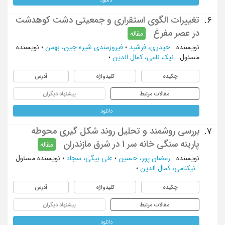
تغییرات الگوی استقراری و جمعیتی دشت کوهدشت
6.
در عصر مفرغ
مقاله
نویسنده
:
حیدری، فرشید
؛
فیروزمندی شیره جین، بهمن
؛
نویسنده
مسئول
:
نیک نامی، کمال الدین
؛
چکیده
کلیدواژه
آدرس
مقالات مرتبط
پیشنهاد دیگران
دانلود
بررسی روشمند و تحلیل روند شکل گیری محوطه
7.
پارینه سنگی خانه سر 1 در شرق مازندران
مقاله
نویسنده
:
رمضان پور، حسین
؛
علی بیگی، سجاد
؛
نویسنده مسئول
:
نیکنامی، کمال الدین
؛
چکیده
کلیدواژه
آدرس
مقالات مرتبط
پیشنهاد دیگران
دانلود