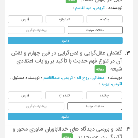
نویسنده
:
کریمی، عبدالقاسم
؛
چکیده
کلیدواژه
آدرس
مقالات مرتبط
پیشنهاد دیگران
دانلود
گفتمان عقل‌گرایی و نص‌گرایی در قرن چهارم و نقش
3.
آن در تنوع فهم حدیث با تأکید بر روایات اعتقادی
شیعه
مقاله
نویسنده
:
دهقانی، روح اله
؛
کریمی، عبدالقاسم
؛
نویسنده مسئول
:
اکرمی، ایوب
؛
چکیده
کلیدواژه
آدرس
مقالات مرتبط
پیشنهاد دیگران
دانلود
نقد و بررسی دیدگاه های خداناباوران فناوری محور و
4.
تَکینِگی در عصرجدید
مقاله