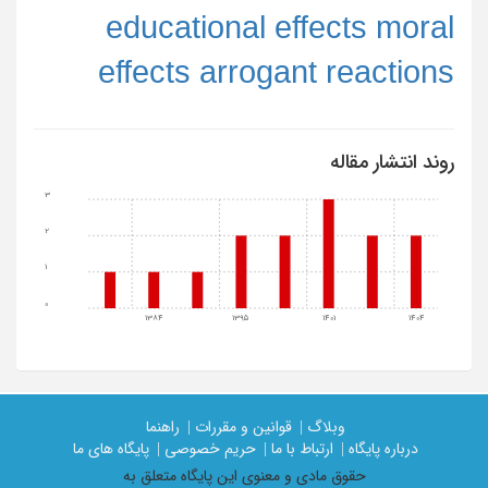
educational effects moral
effects arrogant reactions
روند انتشار مقاله
3
2
1
0
1384
1395
1401
1404
وبلاگ |
قوانین و مقررات |
راهنما
درباره پایگاه |
ارتباط با ما |
حریم خصوصی |
پایگاه های ما
حقوق مادی و معنوی اين پايگاه متعلق به