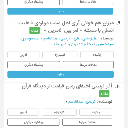
مقالات مرتبط
پیشنهاد دیگران
دانلود
میزان هم خوانی آرای اهل سنت درباره‌ی فاعلیت
9.
انسان با مسئله « امر بین الامرین »
مقاله
نویسنده
:
عزیزخانی، علی
؛
کریمی، عبدالقاسم
؛
سیدموسوی،
سیدحسین
؛
نجف‌زاده تربتی، علیرضا
؛
چکیده
کلیدواژه
آدرس
مقالات مرتبط
پیشنهاد دیگران
دانلود
آثار تربیتی اختفای زمان قیامت از دیدگاه قرآن
10.
مقاله
نویسنده
:
کریمی، عبدالقاسم
؛
چکیده
کلیدواژه
آدرس
مقالات مرتبط
پیشنهاد دیگران