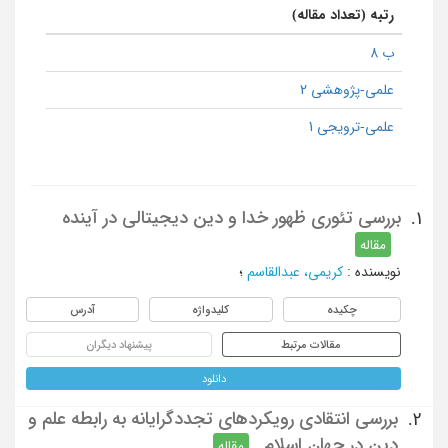
رتبه (تعداد مقاله)
ب 8
علمی-پژوهشی 2
علمی-ترویجی 1
بررسی تئوری ظهور خدا و دین دیجیتالی در آینده
1.
مقاله
نویسنده
:
کریمی، عبدالقاسم
؛
چکیده
کلیدواژه
آدرس
مقالات مرتبط
پیشنهاد دیگران
دانلود
بررسی انتقادی رویکردهای تجددگرایانه به رابطه علم و
2.
دین در جهان اسلام
مقاله