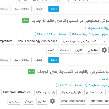
چکیده
مقالات مرتبط
پیشنهاد
دانلود
 هوش مصنوعی در کسب‌وکارهای فناورانۀ جدید
مقاله
زاده، فاطمه‌زهرا
؛
رتبه: ب/ISC
(‎14 صفحه -
از 332 تا 345
)
رقبا
کسب وکارهای فناورانۀ جدید
New Technology Businesses
mpetitors
شناسایی
فناوری
اطلاعات
کسب
چکیده
مقالات مرتبط
پیشنهاد
دانلود
 جذب مشتریان بالقوه در کسب‌وکارهای کوچک
مقاله
احمد
؛
(‎17 صفحه -
از 79 تا 95
)
ک
ﺟﺬب ﻣﺸﺘﺮی
بازاریابی دیجیتال
بازاریابی درونگرا
Customer Attraction
customer sat
Small Businesses
مشتری
درونگرا
بازاریابی