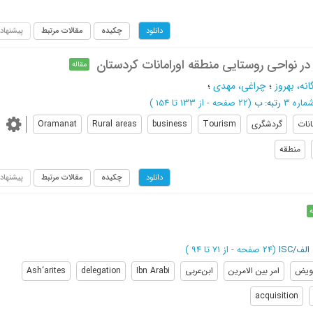
چکیده
مقالات مرتبط
پیشنهاد
دانلود
 نواحی روستایی منطقه اورامانات کردستان
مقاله
نه، بهروز
؛
چراغی، مهدی
؛
رتبه: ب
(‎22 صفحه -
از 133 تا 154
)
انات
گردشگری
Tourism
business
Rural areas
Oramanat
منطقه
چکیده
مقالات مرتبط
پیشنهاد
دانلود
ه
الف/ISC
(‎24 صفحه -
از 71 تا 94
)
ویض
امر بین الامرین
ابن‌عربی
Ibn Arabi
delegation
Ash‘arites
acquisition