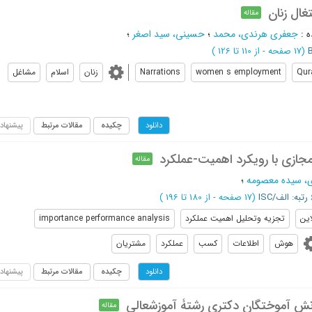
غال زنان
مقاله
ه
:
جعفری هرندی، محمد
؛
حسینی، سید اصغر
؛
(‎17 صفحه -
از 110 تا 126
)
Qur
women s employment
Narrations
زنان
اسلام
مشاغل
چکیده
مقالات مرتبط
پیشنهاد
دانلود
جازی با رویکرد اهمیت-عملکرد
مقاله
، سیده معصومه
؛
رتبه: الف/ISC
(‎17 صفحه -
از 180 تا 196
)
این
تجزیه وتحلیل اهمیت عملکرد
importance performance analysis
هوش
اطلاعات
کسب
عملکرد
مشتریان
چکیده
مقالات مرتبط
پیشنهاد
دانلود
ش‏عالی
مقاله