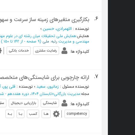
6.
بکارگیری متغیرهای زمینه ساز سرعت و سهو
نویسنده
:
اللهمرادی، حسین
؛
همایش
:
همایش ملی تحقیقات میان رشته ای در علوم مه
مهندسی و مدیریت
رتبه: ملی
(‎9 صفحه -
از 142 تا 150
)
رضایت مشتری
خدمات بانکی
کلیدواژه ها
:
7.
ارائه چارچوبی برای شایستگی‌های متخصصان 
نویسنده مسئول
:
زمانپور، سعید
؛
نویسنده
:
قلی پور، 
مجله
:
مدیریت بازرگانی
»
تابستان 1404، دوره هفددهم - شماره 2
شایستگی
بازاریابی دیجیتال
سئو
کلیدواژه ها
:
competency
هـا
کسب
بـا
بـه