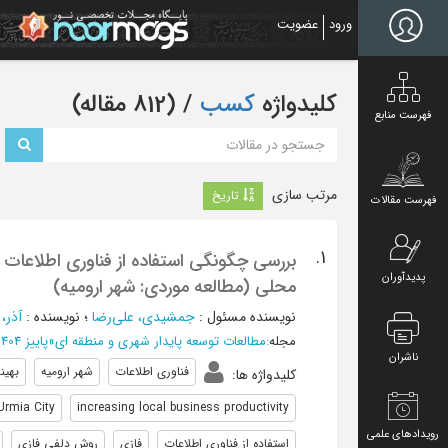
Ski
ورود
عضویت
t
mai
conten
کلیدواژه
کسب
‏/ (812 مقاله)
فهرست منابع
مرتب سازی
تاریخ
فهرست مقالات
1.
بررسی چگونگی استفاده از فناوری اطلاعات ب
پدیدآوران
محلی (مطالعه موردی: شهر ارومیه)
نویسنده مسئول
:
جمشیدی، علی‌رضا
؛
نویسنده
:
آذر،
مجله
:
مطالعات توسعه پایدار شهری و منطقه ای
»
پاییز 1404، دوره ششم - شماره 3
ناشران
فناوری اطلاعات
شهر ارومیه
بهین
کلیدواژه ها
:
Urmia City
increasing local business productivity
رویدادهای علمی
استفاده از فناوری اطلاعات
فازی
روش دلفی فازی