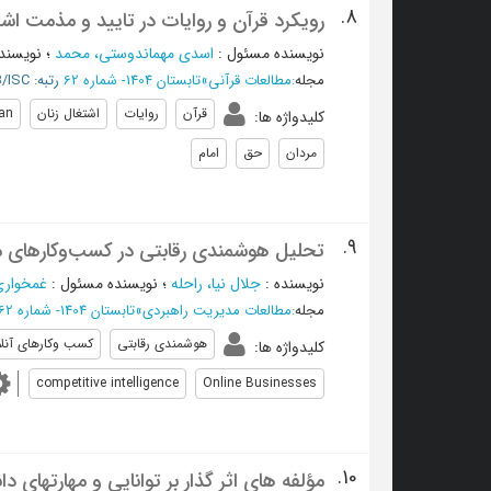
8.
رویکرد قرآن و روایات در تایید و مذمت اشت
نویسنده مسئول
:
اسدی مهماندوستی، محمد
؛
نویسند
مجله
:
مطالعات قرآنی
»
تابستان 1404- شماره 62
رتبه: B/ISC
قرآن
روایات
اشتغال زنان
an
کلیدواژه ها
:
مردان
حق
امام
9.
تحلیل هوشمندی رقابتی در کسب‌وکارهای م
نویسنده
:
جلال نیا، راحله
؛
نویسنده مسئول
:
غمخواری
مجله
:
مطالعات مدیریت راهبردی
»
تابستان 1404- شماره 62
هوشمندی رقابتی
کسب وکارهای آنل
کلیدواژه ها
:
competitive intelligence
Online Businesses
10.
مؤلفه های اثر گذار بر توانایی و مهارتهای دانش‎ آموختگان دکتری رشتۀ آموز