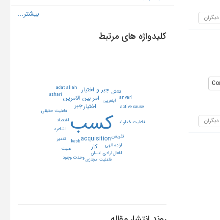
 دیگران
کلیدواژه های مرتبط
Co
adat allah
جبر و اختيار
تلاش
ashari
امر بين الامرين
anvari
ابنعربي
جبر
اختيار
active cause
فاعليت حقيقي
كسب
 دیگران
اقتصاد
فاعليت خداوند
اشاعره
تفويض
acquisition
تقدير
kasb
كار
اراده الهي
عليت
افعال ارادي انسان
وحدت وجود
فاعليت مجازي
روند انتشار مقاله