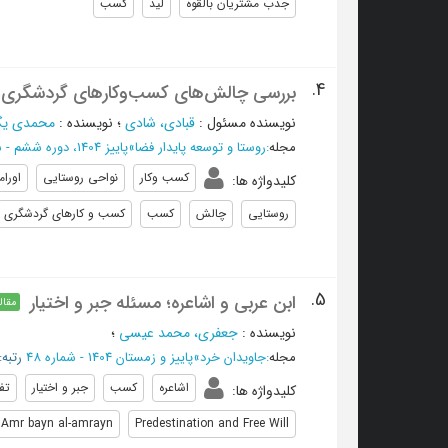
جذب مشتریان بالقوه
لید
کسب
4.
بررسی چالش‌های کسب‌وکارهای گردشگری در
نویسنده مسئول
:
قبادی، شادی
؛
نویسنده
:
محمدی یگا
مجله
:
روستا و توسعه پایدار فضا
»
پاییز 1404، دوره ششم - شماره 3
کسب وکار
نواحی روستایی
اورام
کلیدواژه ها
:
روستایی
چالش
کسب
کسب و کارهای گردشگری
5.
ابن عربی و اشاعره؛ مسئله جبر و اختیار
مقال
نویسنده
:
جعفری، محمد عیسی
؛
مجله
:
جاویدان خرد
»
پاییز و زمستان 1404 - شماره 48
رتبه: 
اشاعره
کسب
جبر و اختیار
تف
کلیدواژه ها
:
Amr bayn al-amrayn
Predestination and Free Will