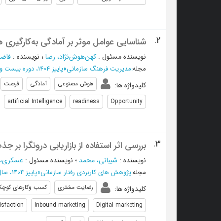
2.
شناسایی عوامل موثر بر آمادگی به‌کارگیری
نویسنده مسئول
:
کهن‌هوش‌نژاد، رضا
؛
نویسنده
:
فاضل‌
مجله
:
مدیریت فرهنگ سازمانی
»
پاییز 1404، دوره بیست و سوم - شماره 3
هوش مصنوعی
آمادگی
فرصت
کلیدواژه ها
:
artificial Intelligence
readiness
Opportunity
3.
بررسی اثر استفاده از بازاریابی درونگرا بر
نویسنده
:
شیبانی، محمد
؛
نویسنده مسئول
:
عسکری، 
مجله
:
پژوهش های کاربردی رفتار سازمانی
»
پاییز 1404، سال دوم - شماره 3
رضایت مشتری
کسب وکارهای کوچ
کلیدواژه ها
:
isfaction
Inbound marketing
Digital marketing