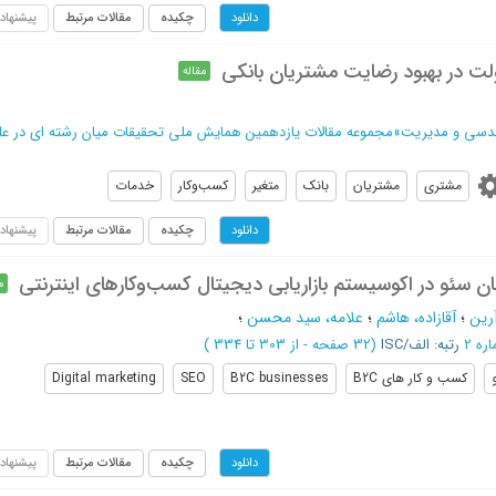
چکیده
مقالات مرتبط
پیشنهاد
دانلود
لت در بهبود رضایت مشتریان بانکی
مقاله
ندسی و مدیریت
»
مجموعه مقالات یازدهمین همایش ملی تحقیقات میان رشته ای در عل
مشتری
مشتریان
بانک
متغیر
کسب‌وکار
خدمات
چکیده
مقالات مرتبط
پیشنهاد
دانلود
سئو در اکوسیستم بازاریابی دیجیتال کسب‌و‌کارهای اینترنتی
م
آرین
؛
آقازاده، هاشم
؛
علامه، سید محسن
؛
رتبه: الف/ISC
(‎32 صفحه -
از 303 تا 334
)
کسب و کار های B2C
B2C businesses
SEO
Digital marketing
چکیده
مقالات مرتبط
پیشنهاد
دانلود