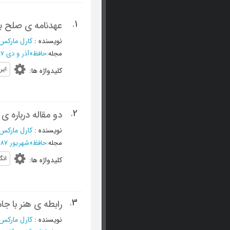
1.
عهدنامه ی صلح با 
نویسنده
:
کارل مارکس
مجله
:
حافظ
»
آذر و دی 1387 - شماره 57
ایر
کلیدواژه ها
:
2.
دو مقاله درباره ی
نویسنده
:
کارل مارکس
مجله
:
حافظ
»
شهریور 1387 - شماره 54
انگ
کلیدواژه ها
:
3.
رابطه ی هنر با جا
نویسنده
:
کارل مارکس