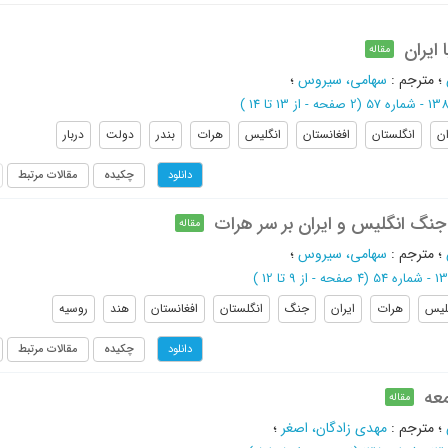
ایران
مقاله
؛
مترجم
:
سهامی، سیروس
؛
(‎2 صفحه -
از 13 تا 14
)
ان
انگلستان
افغانستان
انگلیس
هرات
بندر
دولت
دربار
چکیده
مقالات مرتبط
دانلود
 جنگ انگلیس و ایران بر سر هرات
مقاله
؛
مترجم
:
سهامی، سیروس
؛
(‎4 صفحه -
از 9 تا 12
)
لیس
هرات
ایران
جنگ
انگلستان
افغانستان
هند
روسیه
چکیده
مقالات مرتبط
دانلود
معه
مقاله
؛
مترجم
:
مهدی زادگان، اصغر
؛