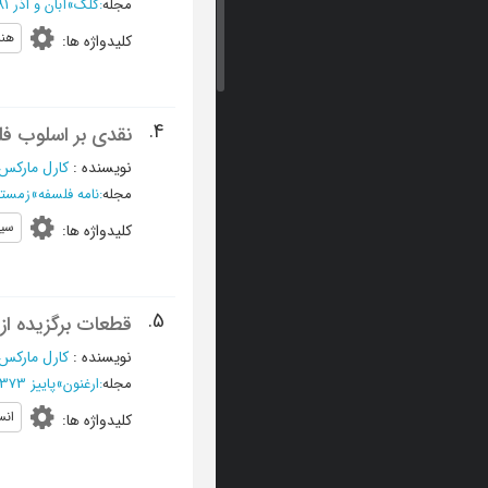
مجله
:
کلک
»
آبان و آذر 1381 - شماره 135
هنر
کلیدواژه ها
:
4.
نقدی بر اسلوب ف
نویسنده
:
کارل مارکس
مجله
:
نامه فلسفه
»
زمستان 1378 - 
سی
کلیدواژه ها
:
5.
قطعات برگزیده از 
نویسنده
:
کارل مارکس
مجله
:
ارغنون
»
پاييز 1373 - شماره 3
انس
کلیدواژه ها
: