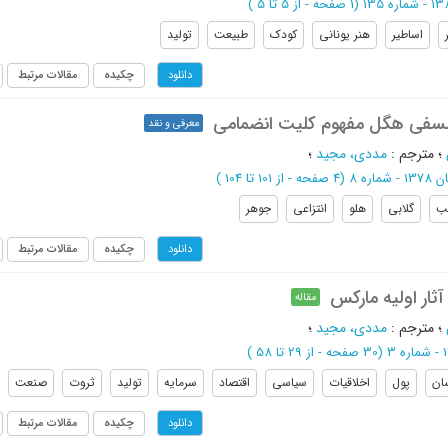
(‎1 صفحه -
از 5 تا 5
)
اساطیر
هنر یونانی
کودک
طبیعت
تولید
چکیده
مقالات مرتبط
دانلود
لسفی هگل مفهوم کلیت انضمامی
معرفی و نقد
؛
مترجم
:
مددی، مجید
؛
شماره 8
(‎4 صفحه -
از 101 تا 104
)
ب
گلابی
هلو
انتزاعی
جوهر
چکیده
مقالات مرتبط
دانلود
آثار اولیه مارکس
مقاله
؛
مترجم
:
مددی، مجید
؛
(‎30 صفحه -
از 29 تا 58
)
ان
پول
اخلاقیات
سیاسی
اقتصاد
سرمایه
تولید
ثروت
صنعت
چکیده
مقالات مرتبط
دانلود