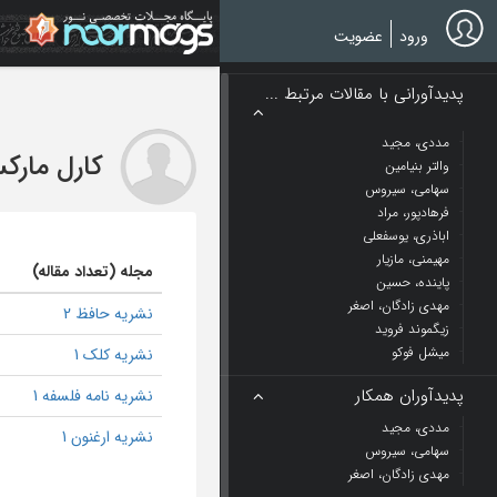
Ski
t
ورود
عضویت
mai
conten
پدیدآورانی با مقالات مرتبط ...
مددی، مجید
کارل مارک
والتر بنیامین
سهامی، سیروس
فرهادپور، مراد
اباذری، یوسفعلی
مهیمنی، مازیار
مجله (تعداد مقاله)
پاینده، حسین
مهدی زادگان، اصغر
نشریه حافظ 2
زیگموند فروید
میشل فوکو
نشریه کلک 1
پدیدآوران همکار
نشریه نامه فلسفه 1
مددی، مجید
نشریه ارغنون 1
سهامی، سیروس
مهدی زادگان، اصغر