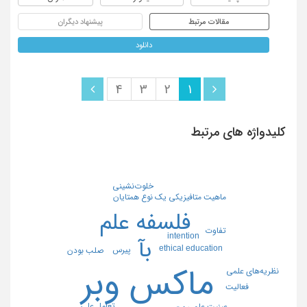
مقالات مرتبط
پیشنهاد دیگران
دانلود
4
3
2
1
کلیدواژه های مرتبط
خلوت‌نشینی
همتایان
ماهيت متافيزيكي يك نوع
فلسفه علم
تفاوت
intention
بآ
ethical education
پیرس
صلب بودن
ماکس وبر
نظریه‌های علمی
فعالیت
تعامل علي
عینیت علمی