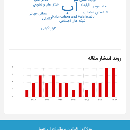
آب
اخلاق علم و فناوری
قرارداد
صلب بودن
شبکه‌های اجتماعی
مسائل جهانی
Fabrication and Falsification
تکاملی
شبکه های اجتماعی
کارکردگرایی
روند انتشار مقاله
4
3
2
1
0
1387
1391
1393
1395
1399
1401
1403
وبلاگ |
قوانین و مقررات |
راهنما