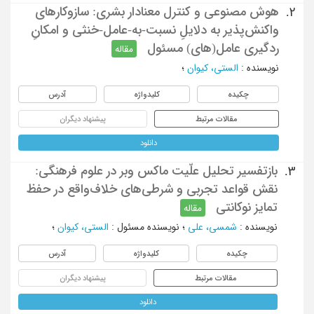
هوش مصنوعی و کنترل معنادار بشری: سازوکارهای
2.
واکنش‌پذیر به دلایلِ نسبت-به-عامل-خنثی و امکانِ
ردگیری عامل(های) مسئول
مقاله
نویسنده
:
الستی، کیوان
؛
چکیده
کلیدواژه
آدرس
مقالات مرتبط
پیشنهاد دیگران
دانلود
بازتفسیر تحلیل علّیت ماکس وبر در علوم فرهنگی:
3.
نقش قواعد تجربی و شرطی‌های خلاف‌واقع در حفظ
تمایز نوکانتی
مقاله
نویسنده
:
شمسی، علی
؛
نویسنده مسئول
:
الستی، کیوان
؛
چکیده
کلیدواژه
آدرس
مقالات مرتبط
پیشنهاد دیگران
دانلود