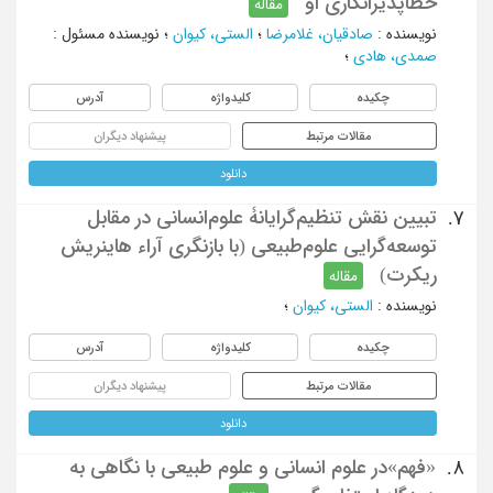
خطاپذیرانگاری او
مقاله
نویسنده
:
صادقیان، غلامرضا
؛
الستی، کیوان
؛
نویسنده مسئول
:
صمدی، هادی
؛
چکیده
کلیدواژه
آدرس
مقالات مرتبط
پیشنهاد دیگران
دانلود
تبیین نقش تنظیم‌گرایانۀ علوم‌انسانی در مقابل
7.
توسعه‌گرایی علوم‌طبیعی (با بازنگری آراء هاینریش
ریکرت)
مقاله
نویسنده
:
الستی، کیوان
؛
چکیده
کلیدواژه
آدرس
مقالات مرتبط
پیشنهاد دیگران
دانلود
«فهم»در علوم انسانی و علوم طبیعی با نگاهی به
8.