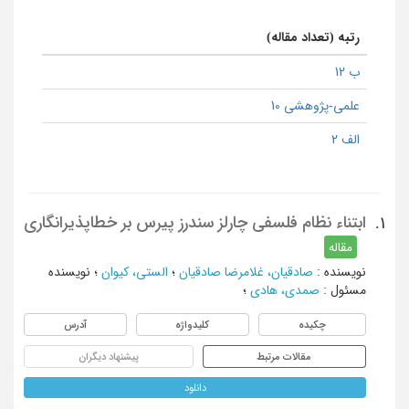
رتبه (تعداد مقاله)
ب 12
علمی-پژوهشی 10
الف 2
ابتناء نظام فلسفی چارلز سندرز پیرس بر خطاپذیرانگاری
1.
مقاله
نویسنده
:
صادقیان، غلامرضا صادقیان
؛
الستی، کیوان
؛
نویسنده
مسئول
:
صمدی، هادی
؛
چکیده
کلیدواژه
آدرس
مقالات مرتبط
پیشنهاد دیگران
دانلود