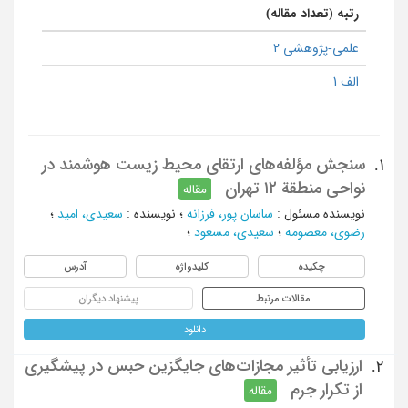
رتبه (تعداد مقاله)
علمی-پژوهشی 2
الف 1
سنجش مؤلفه‌های ارتقای محیط‌ زیست هوشمند در
1.
نواحی منطقة ۱۲ تهران
مقاله
نویسنده مسئول
:
ساسان پور، فرزانه
؛
نویسنده
:
سعیدی، امید
؛
رضوی، معصومه
؛
سعیدی، مسعود
؛
چکیده
کلیدواژه
آدرس
مقالات مرتبط
پیشنهاد دیگران
دانلود
ارزیابی تأثیر مجازات‌های جایگزین حبس در پیشگیری
2.
از تکرار جرم
مقاله