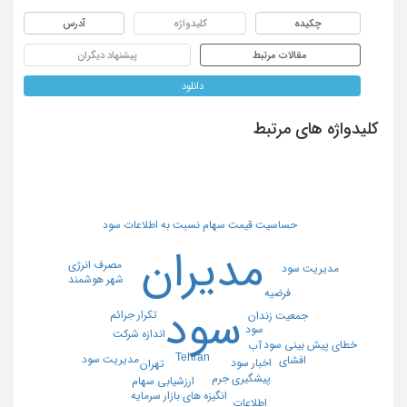
چکیده
کلیدواژه
آدرس
مقالات مرتبط
پیشنهاد دیگران
دانلود
کلیدواژه های مرتبط
حساسیت قیمت سهام نسبت به اطلاعات سود
مدیران
مصرف انرژی
مدیریت سود
شهر هوشمند
فرضیه
سود
تکرار جرائم
جمعیت زندان
سود
اندازه شرکت
خطای پیش بینی سود
آب
Tehran
مدیریت سود
افشای
اخبار سود
تهران
پیشگیری جرم
ارزشیابی سهام
انگیزه های بازار سرمایه
اطلاعات