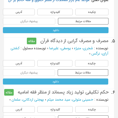
چکیده
کلیدواژه
آدرس
مقالات مرتبط
پیشنهاد دیگران
دانلود
مصرف و مصرف گرایی از دیدگاه قرآن
5.
مقاله
نویسنده
:
شجری، منیژه
؛
یوسفی، علیرضا
؛
نویسنده مسئول
:
کشتی
آرای، نرگس
؛
چکیده
کلیدواژه
آدرس
مقالات مرتبط
پیشنهاد دیگران
دانلود
حکم تکلیفی تولید زیاد پسماند از منظر فقه امامیه
6.
مقاله
نویسنده
:
حسینی متولی، سید محمد میثم
؛
بهجتی اردکانی، سلمان
؛
چکیده
کلیدواژه
آدرس