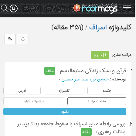
Ski
t
mai
conten
کلیدواژه
اسراف
‏/ (351 مقاله)
مرتب سازی
تاریخ
قرآن و سبک زندگی مینیمالیسم
1.
مقاله
نویسنده
:
حسین پور، سید امیر حسین
؛
چکیده
کلیدواژه
آدرس
مقالات مرتبط
پیشنهاد دیگران
دانلود
بررسی رابطه میان اسراف با سقوط جامعه (با تایید بر
2.
بیانات رهبری)
مقاله