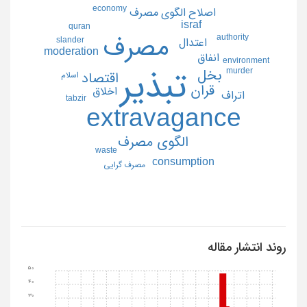
economy
اصلاح الگوي مصرف
israf
quran
مصرف
authority
slander
اعتدال
moderation
انفاق
environment
تبذير
murder
بخل
اقتصاد
اسلام
قران
اخلاق
اتراف
tabzir
extravagance
الگوي مصرف
waste
consumption
مصرف گرايي
روند انتشار مقاله
50
40
30