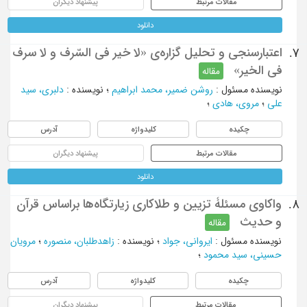
مقالات مرتبط
پیشنهاد دیگران
دانلود
اعتبارسنجی و تحلیل گزاره‌ی «لا خیر فی السّرف و لا سرف
7.
فی الخیر‌»
مقاله
نویسنده مسئول
:
روشن ضمیر، محمد ابراهیم
؛
نویسنده
:
دلبری، سید
علی
؛
مروی، هادی
؛
چکیده
کلیدواژه
آدرس
مقالات مرتبط
پیشنهاد دیگران
دانلود
واکاوی مسئلۀ تزیین و طلاکاری زیارتگاه‌ها براساس قرآن
8.
و حدیث
مقاله
نویسنده مسئول
:
ایروانی، جواد
؛
نویسنده
:
زاهدطلبان، منصوره
؛
مرویان
حسینی، سید محمود
؛
چکیده
کلیدواژه
آدرس
مقالات مرتبط
پیشنهاد دیگران