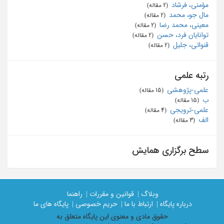
مؤمنی، فرشاد
‏ (2 مقاله)
مال جو، محمد
‏ (2 مقاله)
معینی، محمد رضا
‏ (2 مقاله)
توانایان فرد، حسن
‏ (2 مقاله)
قنواتی، جلیل
‏ (2 مقاله)
رتبه علمی
علمی-پژوهشی
‏ (15 مقاله)
ب
‏ (15 مقاله)
علمی-ترویجی
‏ (4 مقاله)
الف
‏ (3 مقاله)
سطح برگزاری همایش
وبلاگ |
قوانین و مقررات |
راهنما
درباره پایگاه |
ارتباط با ما |
حریم خصوصی |
پایگاه های ما
حقوق مادی و معنوی اين پايگاه متعلق به