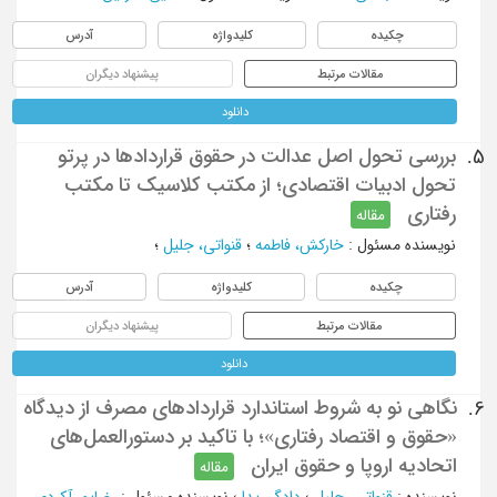
چکیده
کلیدواژه
آدرس
مقالات مرتبط
پیشنهاد دیگران
دانلود
بررسی تحول اصل عدالت در حقوق قراردادها در پرتو
5.
تحول ادبیات اقتصادی؛ از مکتب کلاسیک تا مکتب
رفتاری
مقاله
نویسنده مسئول
:
خارکش، فاطمه
؛
قنواتی، جلیل
؛
چکیده
کلیدواژه
آدرس
مقالات مرتبط
پیشنهاد دیگران
دانلود
نگاهی نو به شروط استاندارد قراردادهای مصرف از دیدگاه
6.
«حقوق و اقتصاد رفتاری»؛ با تاکید بر دستورالعمل‌های
اتحادیه اروپا و حقوق ایران
مقاله
نویسنده
:
قنواتی، جلیل
؛
دادگر، یدا
؛
نویسنده مسئول
:
رضاپور آکردی،