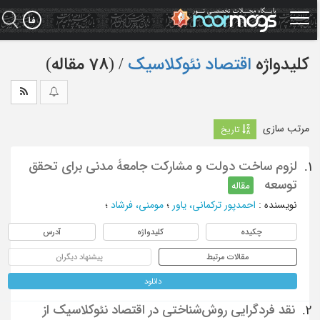
Ski
t
mai
conten
کلیدواژه
اقتصاد نئوکلاسیک
‏/ (78 مقاله)
مرتب سازی
تاریخ
لزوم ساخت دولت و مشارکت جامعۀ مدنی برای تحقق
1.
توسعه
مقاله
نویسنده
:
احمدپور ترکمانی، یاور
؛
مومنی، فرشاد
؛
چکیده
کلیدواژه
آدرس
مقالات مرتبط
پیشنهاد دیگران
دانلود
نقد فردگرایی روش‌شناختی در اقتصاد نئوکلاسیک از
2.