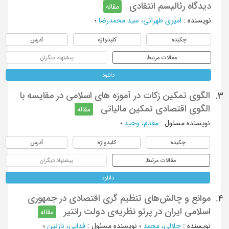
دیدگاه رئالیسم انتقادی
مقاله
نویسنده
:
امیری طهرانی، سید محمدرضا
؛
چکیده
کلیدواژه
آدرس
مقالات مرتبط
پیشنهاد دیگران
دانلود
الگوی تمکین زکات در آموزه های اسلامی در مقایسه با
3.
الگوی اقتصادی تمکین مالیاتی
مقاله
نویسنده مسئول
:
مقدم، وحید
؛
چکیده
کلیدواژه
آدرس
مقالات مرتبط
پیشنهاد دیگران
دانلود
موانع و چالش‌های تنظیم ‌گری اقتصادی در جمهوری
4.
اسلامی ایران در پرتو نظریه‌ی دولت رانتیر
مقاله
نویسنده
:
جلالی، محمد
؛
نویسنده مسئول
:
فدایی، نازنین
؛