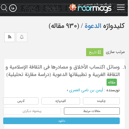
Ski
t
mai
conten
کلیدواژه
الدعوة
‏/ (930 مقاله)
مرتب سازی
تاریخ
وسائل اکتساب الأخلاق و مصادرها في الثقافة الإسلامیة و
1.
الثقافة الغربیة و تطبیقاتها الدعویة (دراسة مقارنة تحلیلیة)
مقاله
نویسنده
:
أیمن بن نامي العمري
؛
چکیده
کلیدواژه
آدرس
مقالات مرتبط
پیشنهاد دیگران
دانلود