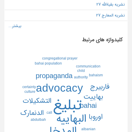
نشریه بقیةالله 27
نشریه المعارج 27
کلیدواژه های مرتبط
congregational prayer
bahai population
communication
child
propaganda
bahaism
authority
advocacy
فاربيرج
certainty
culture
بهاييت
تبليغ
التشكيلات
bahai
الدنمارك
call
البهاييه
اوروبا
abdulbah
المدخل
albanian