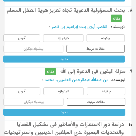
بحث المسؤولية الدعوية تجاه تعزيز هوية الطفل المسلم
8.
مقاله
نویسنده
:
الناصر، أروى بنت إبراهيم بن ناصر
؛
چکیده
کلیدواژه
آدرس
مقالات مرتبط
پیشنهاد دیگران
دانلود
منزلة اليقين في الدعوة إلى الله
9.
مقاله
نویسنده
:
بن عبدالله عبدالرحمن العضيبي، محمد
؛
چکیده
کلیدواژه
آدرس
مقالات مرتبط
پیشنهاد دیگران
دانلود
دراسة دور الاستعارات والأساطير في تشكيل القضايا
10.
والتحديات البصيرة لدى المبلغين الدينيين واستراتيجيات