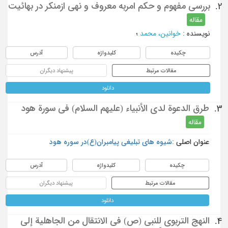
بررسی مفهوم و حکم امربه معروف و نهی ازمنکر در بهائیت
2.
مقاله
نویسنده
:
خوانین، محمد
؛
چکیده
کلیدواژه
آدرس
مقالات مرتبط
پیشنهاد دیگران
دانلود
طرق الدعوة لدى الأنبياء (عليهم السلام) في سورة هود
3.
مقاله
عنوان اصلی :
شیوه ‌های تبلیغی پیامبران(ع)در سوره هود
چکیده
کلیدواژه
آدرس
مقالات مرتبط
پیشنهاد دیگران
دانلود
النهج التربوي للنبي (ص) في الانتقال من الجاهلية إلى
4.