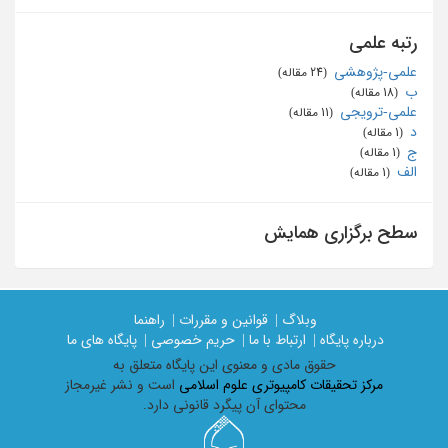
رتبه علمی
علمی-پژوهشی
‏ (24 مقاله)
ب
‏ (18 مقاله)
علمی-ترویجی
‏ (11 مقاله)
د
‏ (1 مقاله)
ج
‏ (1 مقاله)
الف
‏ (1 مقاله)
سطح برگزاری همایش
وبلاگ |
قوانین و مقررات |
راهنما
درباره پایگاه |
ارتباط با ما |
حریم خصوصی |
پایگاه های ما
حقوق مادی و معنوی اين پايگاه متعلق به
مرکز تحقیقات کامپیوتری علوم اسلامی
است و نشر غیرمجاز
محتوای آن پیگرد قانونی دارد.