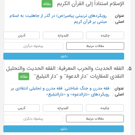
الإسلام استناداً إلى القرآن الكريم
مقاله
عنوان
رویکردهای تربیتی پیامبر(ص) در گذر از جاهلیت به اسلام
اصلی :
مبتنی بر قرآن کریم
چکیده
کلیدواژه
آدرس
مقالات مرتبط
پیشنهاد دیگران
دانلود
الفقه الحديث والحرب المعرفية: الفقه الحديث والتحليل
5.
النقدي للمقاربات "دار الدعوة" و "دار التبليغ"
مقاله
عنوان
فقه مدرن و جنگ شناختی: فقه مدرن و تحلیلی انتقادی بر
اصلی :
رویکردهای «دارالدعوه» و «دارالتبلیغ»
چکیده
کلیدواژه
آدرس
مقالات مرتبط
پیشنهاد دیگران
دانلود